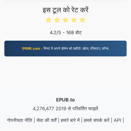
इस टूल को रेट करें
☆
☆
☆
☆
☆
4.2
/5 -
168
वोट
एनएस6.com
- मिनट में अपने डोमेन को खरीदो. खोज, रजिस्टर, लॉन्च.
EPUB.to
4,276,477 2019 से परिवर्तित फाइलें
गोपनीयता नीति
|
सेवा की शर्तें
|
हमारे बारे में
|
हमसे संपर्क करें
|
API
|
नमूने
|
संस्थापित करें