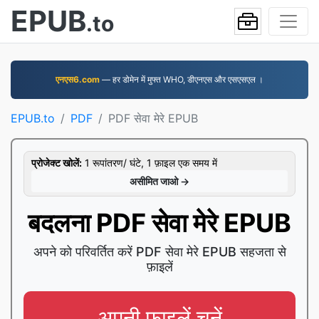
EPUB
.to
एनएस6.com
— हर डोमेन में मुफ्त WHO, डीएनएस और एसएसएल ।
EPUB.to
PDF
PDF सेवा मेरे EPUB
प्रोजेक्ट खोलें:
1 रूपांतरण/ घंटे, 1 फ़ाइल एक समय में
असीमित जाओ →
बदलना PDF सेवा मेरे EPUB
अपने को परिवर्तित करें PDF सेवा मेरे EPUB सहजता से
फ़ाइलें
अपनी फ़ाइलें चुनें