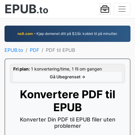
EPUB
.to
ns6.com
– Kjøp domenet ditt på $2/år. koblet til på minutter.
EPUB.to
PDF
PDF til EPUB
Fri plan:
1 konvertering/time, 1 fil om gangen
Gå Ubegrenset →
Konvertere PDF til
EPUB
Konverter Din PDF til EPUB filer uten
problemer