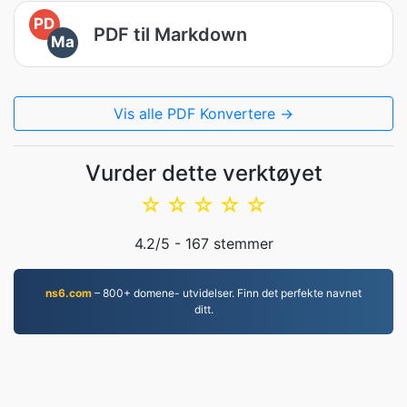
PD
PDF til Markdown
Ma
Vis alle PDF Konvertere →
Vurder dette verktøyet
☆
☆
☆
☆
☆
4.2
/5 -
167
stemmer
ns6.com
– 800+ domene- utvidelser. Finn det perfekte navnet
ditt.