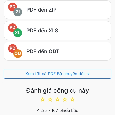
PD
PDF đến ZIP
ZI
PD
PDF đến XLS
XL
PD
PDF đến ODT
OD
Xem tất cả PDF Bộ chuyển đổi →
Đánh giá công cụ này
☆
☆
☆
☆
☆
4.2
/5 -
167
phiếu bầu