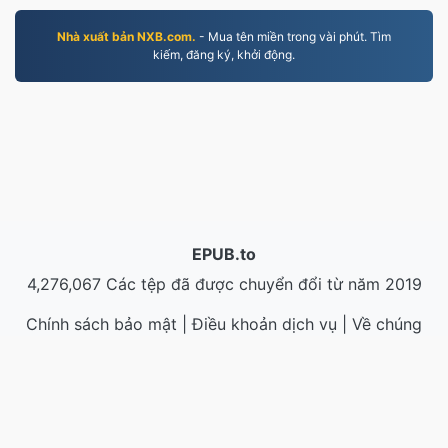
Nhà xuất bản NXB.com.
- Mua tên miền trong vài phút. Tìm
kiếm, đăng ký, khởi động.
EPUB.to
4,276,067 Các tệp đã được chuyển đổi từ năm 2019
Chính sách bảo mật
|
Điều khoản dịch vụ
|
Về chúng
tôi
|
Liên hệ với chúng tôi
|
API
|
Mẫu
|
Cài đặt ứng
dụng
© 2026 EPUB.to
|
VPS.org
LLC | Được thực hiện bởi
nadermx