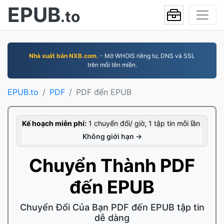
EPUB
.to
Nhà xuất bản NXB.com.
- Mở WHOIS riêng tư, DNS và SSL
trên mỗi tên miền.
EPUB.to
PDF
PDF đến EPUB
Kế hoạch miễn phí:
1 chuyển đổi/ giờ, 1 tập tin mỗi lần
Không giới hạn →
Chuyển Thành PDF
đến EPUB
Chuyển Đổi Của Bạn PDF đến EPUB tập tin
dễ dàng