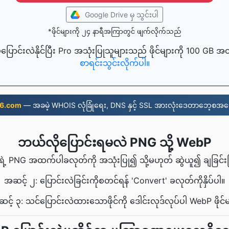
Google Drive မှ သွင်းပါ
*ဖိုင်များကို ၂၄ နာရီအကြာတွင် ဖျက်လိုက်သည်
့ပြောင်းလဲနိုင်ပြီး Pro အသုံးပြုသူများသည် ဖိုင်များကို 100 GB အ
စာရင်းသွင်းလိုက်ပါ။
6.com
— အခမဲ့ WHOIS လုံခြုံရေး, DNS နှင့် SSL အားလုံးဒေတာဘေ့စအပေ
ဘယ်လိုပြောင်းရမလဲ PNG သို့ WebP
ရဲ့ PNG အထက်ပါခလုတ်ကို အသုံးပြု၍ သို့မဟုတ် ဆွဲယူ၍ ချခြင်းဖြင့်
အဆင့် ၂: ပြောင်းလဲခြင်းကိုစတင်ရန် 'Convert' ခလုတ်ကိုနှိပ်ပါ။
င့် ၃: သင်ပြောင်းလဲထားသောဖိုင်ကို ဒေါင်းလုဒ်လုပ်ပါ WebP ဖိုင်မ