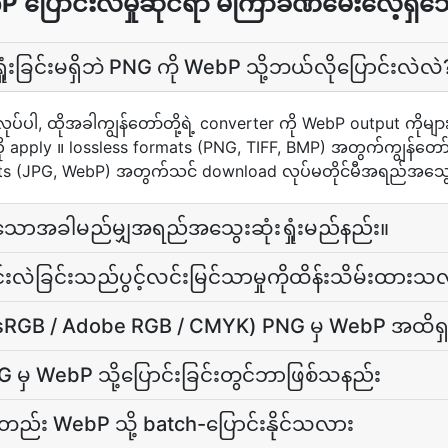
P ပြောင်းလဲမှုဆိုင်ရာ မကြာခဏမေးလေ့ရှိသေ
ုံးခြင်းမရှိဘဲ PNG ကို WebP သို့ဘယ်လိုပြောင်းလဲလဲ
 လုပ်ပါ, ထိုအခါကျွန်တော်တို့ရဲ့ converter ကို WebP output ကိ
apply ။ lossless formats (PNG, TIFF, BMP) အတွက်ကျွန်တော်တိ
ats (JPG, WebP) အတွက်သင် download လုပ်မတိုင်မီအရည်အသွေး 
းသောအခါမည်မျှအရည်အသွေးဆုံးရှုံးမည်နည်း။
်းလဲခြင်းသည်ပွင့်လင်းမြင်သာမှုကိုထိန်းသိမ်းထားသ
ု (sRGB / Adobe RGB / CMYK) PNG မှ WebP အထိရှ
G မှ WebP သို့ပြောင်းခြင်းတွင်ဘာဖြစ်သနည်း
န်တည်း WebP သို့ batch-ပြောင်းနိုင်သလား