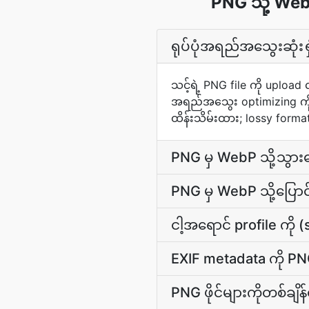
PNG သို့ Web
ရုပ်ပုံအရည်အသွေးဆုံးရှ
သင့်ရဲ့ PNG file ကို upload
အရည်အသွေး optimizing ကို 
ထိန်းသိမ်းထား; lossy form
PNG မှ WebP သို့သွာ
PNG မှ WebP သို့ပြောင
ငါ့အရောင် profile ကိ
EXIF metadata ကို PN
PNG ဖိုင်များကိုတစ်ချိ