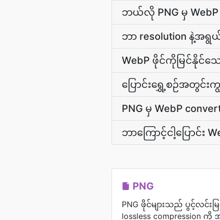
ဘယ်လို PNG မှ WebP တ
ဘာ resolution နဲ့အရွယ်
WebP ဖိုင်ကိုမြင်နိုင်သ
ပြောင်းရွှေ့စဉ်အတွင်းက
PNG မှ WebP convert
ဘာကြောင့်ငါ့ပြောင်း W
PNG
PNG ဖိုင်များသည် ပွင့်လင်းမြင်
lossless compression ကို 