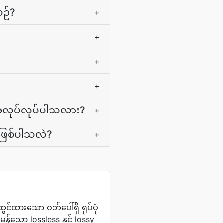
ှဉ်?
+
+
+
+
်အလုပ်လုပ်ပါသလား?
+
ဲ့ဖြစ်ပါသလဲ?
+
်ထားသော ဝဘ်ပေါ်ရှိ ရုပ်ပုံ
န်သော lossless နှင့် lossy