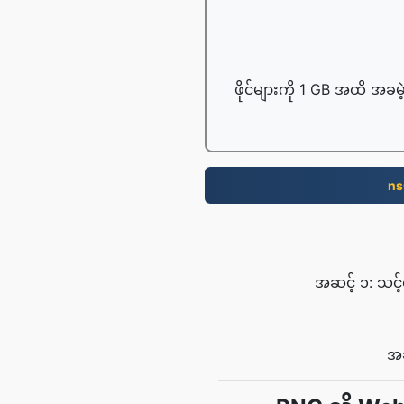
ဖိုင်များကို 1 GB အထိ အခမဲ
ns
အဆင့် ၁: သင့်
အဆ