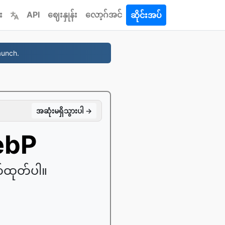
း
API
ဈေးနှုန်း
လော့ဂ်အင်
ဆိုင်းအပ်
aunch.
အဆုံးမရှိသွားပါ →
WebP
က်ထုတ်ပါ။