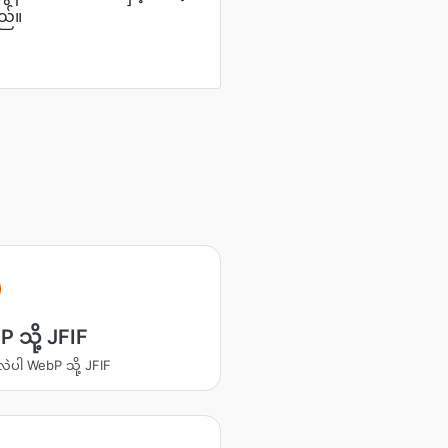
ည်။
 သို့ JFIF
လဲပါ WebP သို့ JFIF