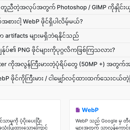
ူညီတဲ့အလုပ်အတွက် Photoshop / GIMP ကိုနှိုင်းယ
အစားငါ့ WebP ဖိုင်ရှိပါလိမ့်မယ်?
ော artifacts များမရှိဘဲရနိုင်သည်
ျွန်ုပ်၏ PNG ဖိုင်များကိုပုဂ္ဂလိကဖြစ်ကြသလား?
er ကိုအလွန်ကြီးမားတဲ့ပုံရိပ်တွေ (50MP +) အတွက
ebP ဖိုင်ကိုကြီးမား / ငါမျှော်လင့်ထားထက်သေးငယ်တ
WebP
သာမှုကို ပံ့ပိုးပေးပြီး
WebP သည် Google မှ တီထွင
အသုံးပြုထားသောကြောင့်
များအတွက် သာလွန်ကောင်းမွ