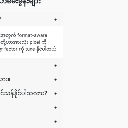
ာမေးခွန်းများ
?
+
ုများအတွက် format-aware
ု့ဟာအားလုံး pixel ကို
factor ကို tune နိုင်ပါတယ်
+
လား။
+
င်သန်နိုင်ပါသလား?
+
+
+