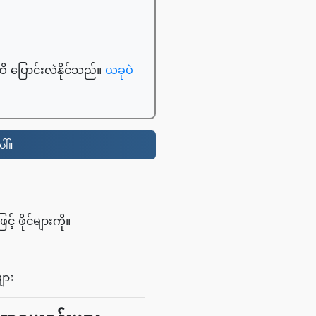
ထိ ပြောင်းလဲနိုင်သည်။
ယခုပဲ
ါ်။
 ဖိုင်များကို။
ျား