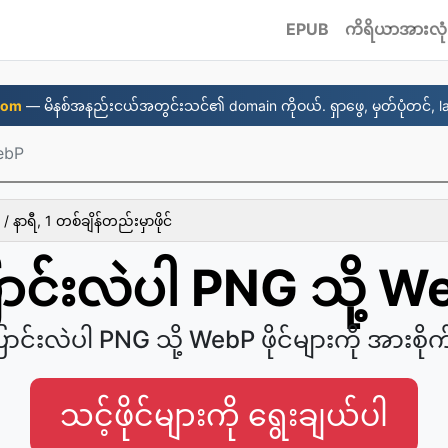
EPUB
ကိရိယာအားလုံ
com
— မိနစ်အနည်းငယ်အတွင်းသင်၏ domain ကိုဝယ်. ရှာဖွေ, မှတ်ပုံတင်, l
ebP
/ နာရီ, 1 တစ်ချိန်တည်းမှာဖိုင်
ာင်းလဲပါ PNG သို့ 
ြောင်းလဲပါ PNG သို့ WebP ဖိုင်များကို အားစို
သင့်ဖိုင်များကို ရွေးချယ်ပါ