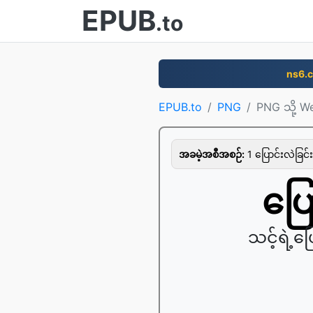
EPUB
.to
ns6.
EPUB.to
PNG
PNG သို့ W
အခမဲ့အစီအစဉ်:
1 ပြောင်းလဲခြင်း 
ပြေ
သင့်ရဲ့ပ