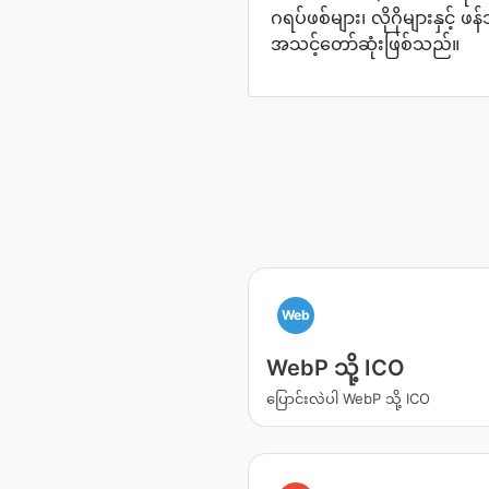
ဂရပ်ဖစ်များ၊ လိုဂိုများနှင့် 
အသင့်တော်ဆုံးဖြစ်သည်။
Web
WebP သို့ ICO
ပြောင်းလဲပါ WebP သို့ ICO