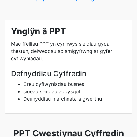
Ynglŷn â PPT
Mae ffeiliau PPT yn cynnwys sleidiau gyda
thestun, delweddau ac amlgyfrwng ar gyfer
cyflwyniadau.
Defnyddiau Cyffredin
Creu cyflwyniadau busnes
sioeau sleidiau addysgol
Deunyddiau marchnata a gwerthu
PPT Cwestiynau Cyffredin