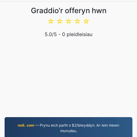
Graddio'r offeryn hwn
☆
☆
☆
☆
☆
5.0
/5 -
0
pleidleisiau
ns6. com
— Prynu eich parth o $2/blwyddyn. Ar-lein mewn
munudau.