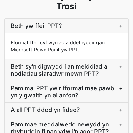
Trosi
Beth yw ffeil PPT?
+
Fformat ffeil cyflwyniad a ddefnyddir gan
Microsoft PowerPoint yw PPT.
Beth sy'n digwydd i animeiddiad a
+
nodiadau siaradwr mewn PPT?
Pam mai PPT yw'r fformat mae pawb
+
yn y gwaith yn ei anfon?
A all PPT ddod yn fideo?
+
Pam mae meddalwedd newydd yn
+
rhybuddio fi pan ydw i'n agor PPT?