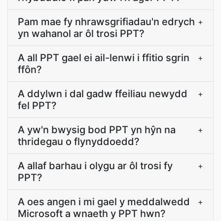
Pam mae fy nhrawsgrifiadau'n edrych
+
yn wahanol ar ôl trosi PPT?
A all PPT gael ei ail-lenwi i ffitio sgrin
+
ffôn?
A ddylwn i dal gadw ffeiliau newydd
+
fel PPT?
A yw'n bwysig bod PPT yn hŷn na
+
thridegau o flynyddoedd?
A allaf barhau i olygu ar ôl trosi fy
+
PPT?
A oes angen i mi gael y meddalwedd
+
Microsoft a wnaeth y PPT hwn?