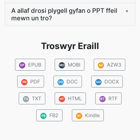
A allaf drosi plygell gyfan o PPT ffeil
+
mewn un tro?
Troswyr Eraill
EPUB
MOBI
AZW3
EP
MO
AZ
PDF
DOC
DOCX
PD
DO
DO
TXT
HTML
RTF
TX
HT
RT
FB2
Kindle
FB
Ki