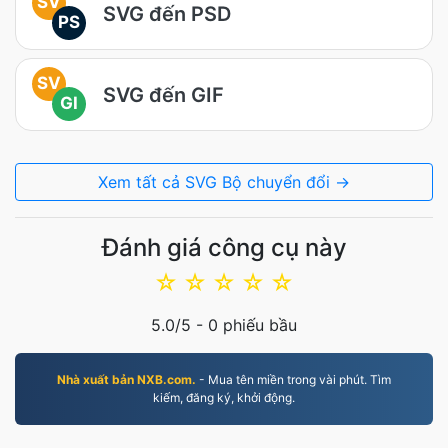
SV
SVG đến PSD
PS
SV
SVG đến GIF
GI
Xem tất cả SVG Bộ chuyển đổi →
Đánh giá công cụ này
☆
☆
☆
☆
☆
5.0
/5 -
0
phiếu bầu
Nhà xuất bản NXB.com.
- Mua tên miền trong vài phút. Tìm
kiếm, đăng ký, khởi động.