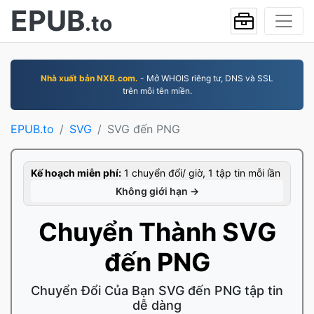
EPUB
.to
Nhà xuất bản NXB.com.
- Mở WHOIS riêng tư, DNS và SSL
trên mỗi tên miền.
EPUB.to
SVG
SVG đến PNG
Kế hoạch miễn phí:
1 chuyển đổi/ giờ, 1 tập tin mỗi lần
Không giới hạn →
Chuyển Thành SVG
đến PNG
Chuyển Đổi Của Bạn SVG đến PNG tập tin
dễ dàng