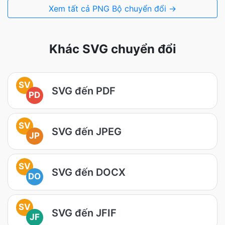
Xem tất cả PNG Bộ chuyển đổi →
Khác SVG chuyển đổi
SV
SVG đến PDF
PD
SV
SVG đến JPEG
JP
SV
SVG đến DOCX
DO
SV
SVG đến JFIF
JF