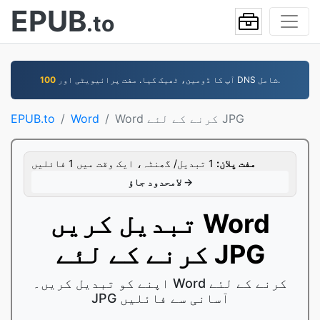
EPUB
.to
آپ کا ڈومین، ٹھیک کیا. مفت پرائیویٹی اور DNS شامل.
100
Word کرنے کے لئے JPG
Word
EPUB.to
مفت پلان:
1 تبدیل/ گھنٹہ، ایک وقت میں 1 فائلیں
لامحدود جاؤ →
تبدیل کریں Word
کرنے کے لئے JPG
اپنے کو تبدیل کریں۔ Word کرنے کے لئے
JPG آسانی سے فائلیں