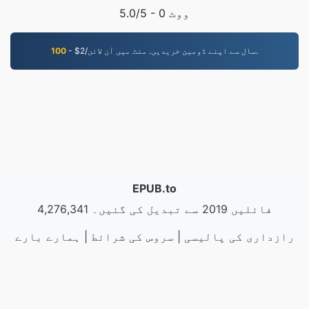
ووٹ
0
/5 -
5.0
- $2/سال سے اپنے ڈومین خریدیں. منٹ میں آن لائن.
100
EPUB.to
4,276,341 فائلیں 2019 سے تبدیل کی گئیں۔
رازداری کی پالیسی
|
سروس کی شرائط
|
ہمارے بارے
مثالیں
|
|
API
|
میں
|
ہم سے رابطہ کریں۔
ایپلیکیشن انسٹال کریں
LLC | کی طرف سے بنایا
VPS.org
|
© 2026 EPUB.to
nadermx
گیا ہے