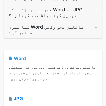
کون سے براؤزرز کو Word سے JPG
+
تبدیل کرنے والا مدد کرتا ہے؟
کیا میری Word فائلیں نجی رکھی
+
جائیں گی؟
Word
مائیکروسافٹ ورڈ فائلیں بھرپور فارمیٹنگ،
امیجز، ٹیبلز اور جدید دستاویز کی خصوصیات
کو سپورٹ کرتی ہیں۔
JPG