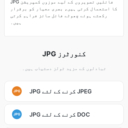
JPG فائلیں تصویروں کے لیے موزوں کمپریشن
کا استعمال کرتی ہیں، بصری معیار کو برقرار
رکھتے ہوئے چھوٹے فائل سائز فراہم کرتی
ہیں۔
JPG کنورٹرز
تبادلوں کے مزید ٹولز دستیاب ہیں۔
JPG کرنے کے لئے JPEG
JPG
JPG کرنے کے لئے DOC
JPG