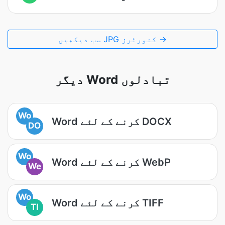
سب دیکھیں JPG کنورٹرز →
دیگر Word تبادلوں
Wo
Word کرنے کے لئے DOCX
DO
Wo
Word کرنے کے لئے WebP
We
Wo
Word کرنے کے لئے TIFF
TI