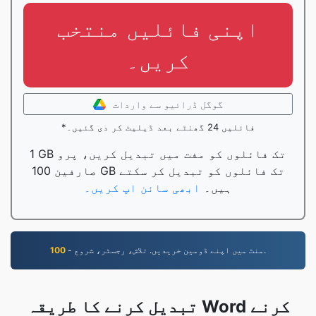
اپنی فائلیں منتخب
کریں۔
گوگل ڈرائیو سے واردات
*فائلیں 24 گھنٹے بعد ڈیلیٹ کر دی گئیں۔
1 GB تک فائلوں کو مفت میں تبدیل کریں، پرو
صارفین 100 GB تک فائلوں کو تبدیل کر سکتے
ہیں۔
ابھی سائن اپ کریں۔
- منٹ میں اپنے ڈومین خریدیں. تلاش، رجسٹر، شروع.
100
تبدیل کرنے کا طریقہ Word کرنے