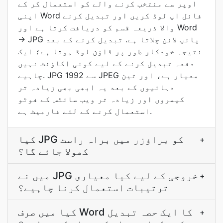
اوپر سے منتخب کرنے والے کو استعمال کر کے
اپنی Word فائل اپ لوڈ کریں اور تبدیل کرنے
والا ذريعہ قسم کو دریافت کرتا ہے اور Word
→ JPG پائپ لائن چلاتا ہے. تبدیل کرنے کے بعد
نتيجہ خودکار طور پر ڈاؤن لوڈ ہوتا ہے؛ ایک
دفعہ تبدیل کرنے کے لیے کوئی اکاؤنٹ نہیں
چاہیے. JPG 1992 سے JPEG معیار ہے، اور تین
دہائیوں کے بعد یہ ابھی بھی زیادہ تر
کیمروں اور زیادہ تر ویب سائٹس کے فوٹو
استعمال کرنے کے لئے فارمیٹ ہے.
کیا JPG کو براؤزر میں براہ راست
+
کھولا جائے گا؟
میں نے JPG خروجی کے لیے کیا معیاری
+
ترتیبات استعمال کرنا چاہیے؟
کیا میں صرف Word کا ایک حصہ تبدیل
+