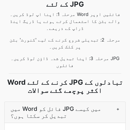
کے لئے JPG
مرحلہ 1: اپنا اپ لوڈ کریں۔ Word فائلیں اوپر
والے بٹن کا استعمال کرتے ہوئے یا ڈریگ اینڈ
ڈراپ کے ذریعے۔
مرحلہ 2: تبدیلی شروع کرنے کے لیے 'کنورٹ' بٹن
پر کلک کریں۔
مرحلہ 3: اپنا تبدیل شدہ ڈاؤن لوڈ کریں۔ JPG
فائلوں
Word کرنے کے لئے JPG تبادلوں کے
اکثر پوچھے گئے سوالات
میں Word فائل کو JPG میں کیسے
+
تبدیل کر سکتا ہوں؟