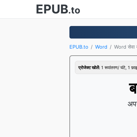
EPUB
.to
EPUB.to
Word
Word सेवा 
प्रोजेक्ट खोलें:
1 रूपांतरण/ घंटे, 1 फ़
ब
अपन