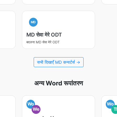
MD
MD सेवा मेरे ODT
बदलना MD सेवा मेरे ODT
सभी दिखाएँ MD कन्वर्टर्स →
अन्य Word रूपांतरण
Wo
Wo
We
T