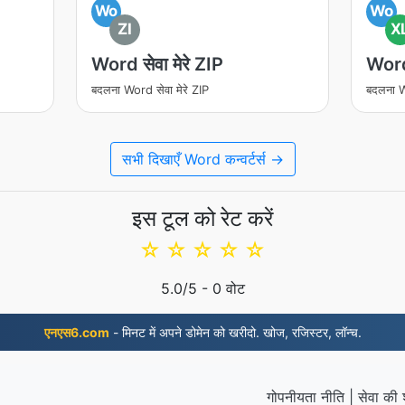
Wo
Wo
ZI
X
Word सेवा मेरे ZIP
Word 
बदलना Word सेवा मेरे ZIP
बदलना W
सभी दिखाएँ Word कन्वर्टर्स →
इस टूल को रेट करें
☆
☆
☆
☆
☆
5.0
/5 -
0
वोट
एनएस6.com
- मिनट में अपने डोमेन को खरीदो. खोज, रजिस्टर, लॉन्च.
गोपनीयता नीति
|
सेवा की शर