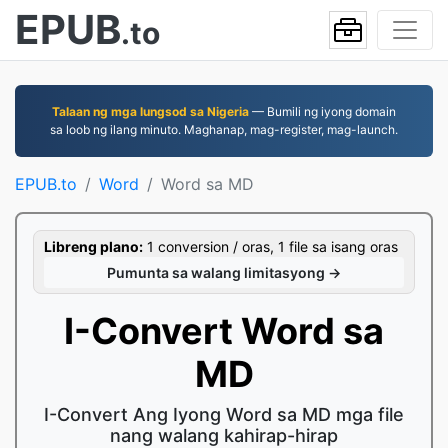
EPUB
.to
Talaan ng mga lungsod sa Nigeria
— Bumili ng iyong domain
sa loob ng ilang minuto. Maghanap, mag-register, mag-launch.
EPUB.to
Word
Word sa MD
Libreng plano:
1 conversion / oras, 1 file sa isang oras
Pumunta sa walang limitasyong →
I-Convert Word sa
MD
I-Convert Ang Iyong Word sa MD mga file
nang walang kahirap-hirap