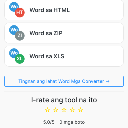
Wo
Word sa HTML
HT
Wo
Word sa ZIP
ZI
Wo
Word sa XLS
XL
Tingnan ang lahat Word Mga Converter →
I-rate ang tool na ito
☆
☆
☆
☆
☆
5.0
/5 -
0
mga boto