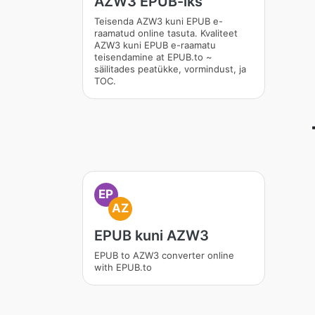
AZW3 EPUB-iks
Teisenda AZW3 kuni EPUB e-
raamatud online tasuta. Kvaliteet
AZW3 kuni EPUB e-raamatu
teisendamine at EPUB.to ~
säilitades peatükke, vormindust, ja
TOC.
EP
AZ
EPUB kuni AZW3
EPUB to AZW3 converter online
with EPUB.to