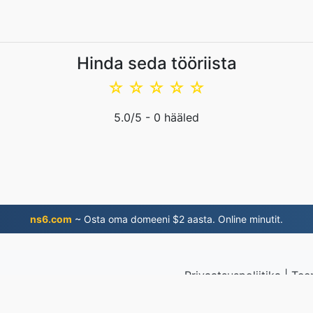
Hinda seda tööriista
☆
☆
☆
☆
☆
5.0
/5 -
0
hääled
ns6.com
~ Osta oma domeeni $2 aasta. Online minutit.
Privaatsuspoliitika
|
Tee
ritud failid
© 2026 EPU