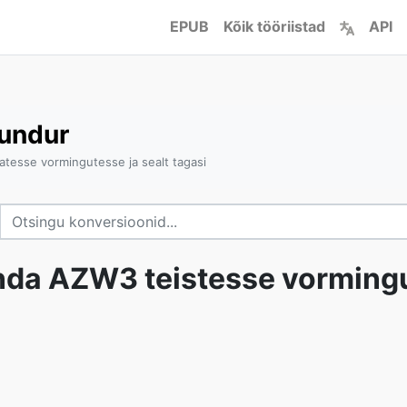
EPUB
Kõik tööriistad
API
undur
tesse vormingutesse ja sealt tagasi
nda AZW3 teistesse vorming