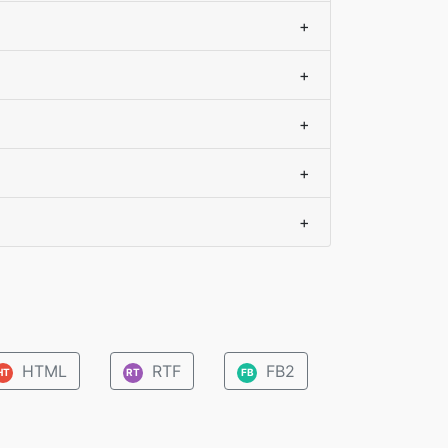
+
+
+
+
+
HTML
RTF
FB2
HT
RT
FB