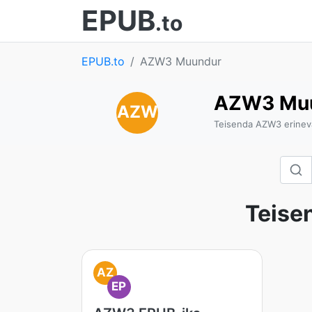
EPUB
.to
EPUB.to
AZW3 Muundur
AZW3 Mu
AZW
Teisenda AZW3 erineva
Teise
AZ
EP