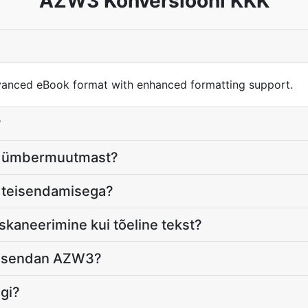
AZW3 Konversiooni KKK
vanced eBook format with enhanced formatting support.
?
b ümbermuutmast?
 teisendamisega?
skaneerimine kui tõeline tekst?
 teisendan AZW3?
gi?