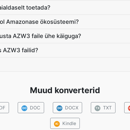
aialdaselt toetada?
ool Amazonase ökosüsteemi?
usta AZW3 faile ühe käiguga?
ks AZW3 failid?
Muud konverterid
DF
DOC
DOCX
TXT
DO
DO
TX
Kindle
Ki