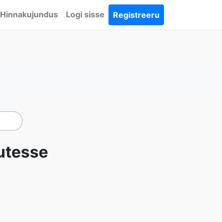
Hinnakujundus
Logi sisse
Registreeru
utesse