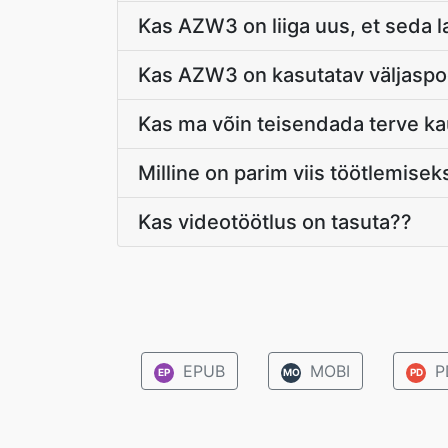
Kas AZW3 on liiga uus, et seda l
Kas AZW3 on kasutatav väljasp
Kas ma võin teisendada terve ka
Milline on parim viis töötlemise
Kas videotöötlus on tasuta??
EPUB
MOBI
P
EP
MO
PD