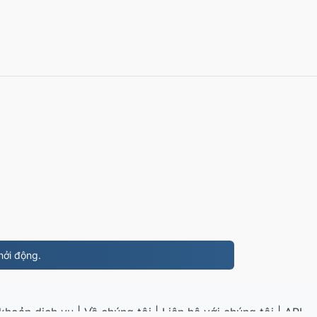
hởi động.
khoản dịch vụ
|
Về chúng tôi
|
Liên hệ với chúng tôi
|
API