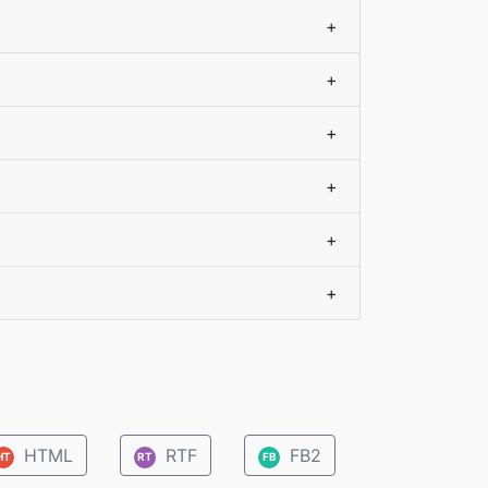
+
+
+
+
+
+
HTML
RTF
FB2
HT
RT
FB