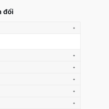
 đổi
+
+
+
+
+
+