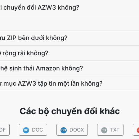
 tôi chuyển đổi AZW3 không?
lưu ZIP bên dưới không?
 rộng rãi không?
hệ sinh thái Amazon không?
hư mục AZW3 tập tin một lần không?
Các bộ chuyển đổi khác
DF
DOC
DOCX
TXT
DO
DO
TX