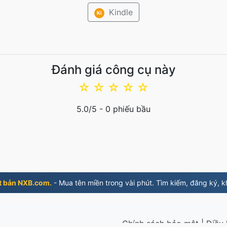
Kindle
Ki
Đánh giá công cụ này
☆
☆
☆
☆
☆
5.0
/5 -
0
phiếu bầu
t bản NXB.com.
- Mua tên miền trong vài phút. Tìm kiếm, đăng ký, k
Chính sách bảo mật
|
Điều 