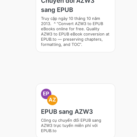
Chuyển đổi AZW3
sang EPUB
Truy cập ngày 10 tháng 10 năm
2013. ^ “Convert AZW3 to EPUB
eBooks online for free. Quality
AZW3 to EPUB eBook conversion at
EPUB.to — preserving chapters,
formatting, and TOC”.
EP
AZ
EPUB sang AZW3
Công cụ chuyển đổi EPUB sang
AZW3 trực tuyến miễn phí với
EPUB.to