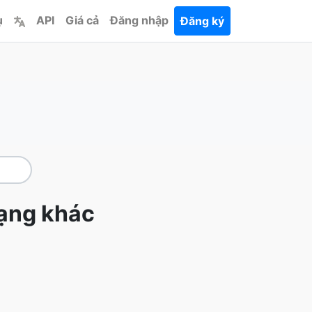
ụ
API
Giá cả
Đăng nhập
Đăng ký
ạng khác