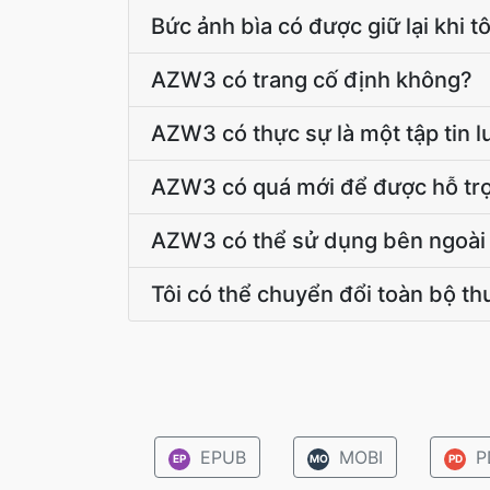
Bức ảnh bìa có được giữ lại khi
AZW3 có trang cố định không?
AZW3 có thực sự là một tập tin 
AZW3 có quá mới để được hỗ trợ
AZW3 có thể sử dụng bên ngoài 
Tôi có thể chuyển đổi toàn bộ t
EPUB
MOBI
P
EP
MO
PD