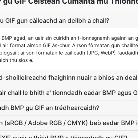
 gu GIF Ceistean Cumanta mu Thionn
u GIF gun càileachd an deilbh a chall?
 BMP agad, an uair sin cuiridh an t-ionnsgnamh againn an
 air fòrmat airson GIF às-chur. Airson fòrmatan gun chaill
iogsail; airson fòrmatan le cailleadh (JPG, WebP) faodaidh 
ch thu sìos e.
d-shoilleireachd fhaighinn nuair a bhios an dea
air chall le bhith a' tionndadh eadar BMP agus G
dadh BMP gu GIF an trédhearcaidh?
ath (sRGB / Adobe RGB / CMYK) beò eadar BMP i