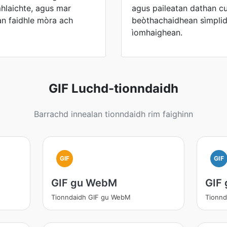
hlaichte, agus mar
agus paileatan dathan cui
an faidhle mòra ach
beòthachaidhean sìmpli
ìomhaighean.
GIF Luchd-tionndaidh
Barrachd innealan tionndaidh rim faighinn
GIF
GIF
GIF gu WebM
GIF
Tionndaidh GIF gu WebM
Tionnd