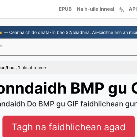
EPUB
Na h-uile inneal
API
m
— Ceannaich do dhàta-lìn bho $2/bliadhna. Air-loidhne ann an mio
F
on/hour, 1 file at a time
onndaidh BMP gu 
nndaidh Do BMP gu GIF faidhlichean gun 
Tagh na faidhlichean agad