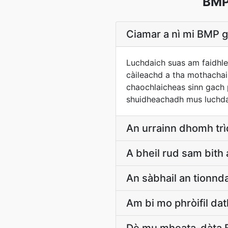
BMP
Ciamar a nì mi BMP g
Luchdaich suas am faidhle
càileachd a tha mothachail
chaochlaicheas sinn gach p
shuidheachadh mus luchdai
An urrainn dhomh trì
A bheil rud sam bith 
An sàbhail an tionn
Am bi mo phròifil d