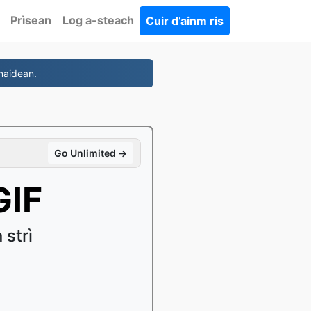
Prìsean
Log a-steach
Cuir d’ainm ris
naidean.
Go Unlimited →
GIF
strì