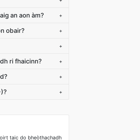
+
aig an aon àm?
+
on obair?
+
+
dh ri fhaicinn?
+
ad?
+
+)?
+
 toirt taic do bheòthachadh