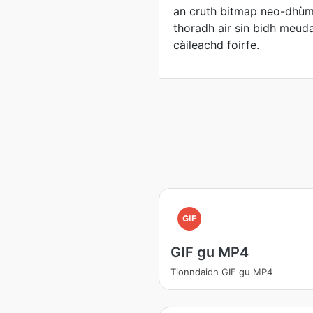
an cruth bitmap neo-dhùm
thoradh air sin bidh meud
càileachd foirfe.
GIF
GIF gu MP4
Tionndaidh GIF gu MP4