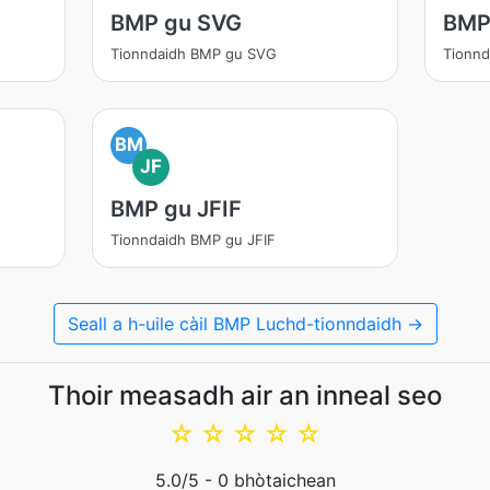
BMP gu SVG
BMP
Tionndaidh BMP gu SVG
Tionn
BM
JF
BMP gu JFIF
Tionndaidh BMP gu JFIF
Seall a h-uile càil BMP Luchd-tionndaidh →
Thoir measadh air an inneal seo
☆
☆
☆
☆
☆
5.0
/5 -
0
bhòtaichean