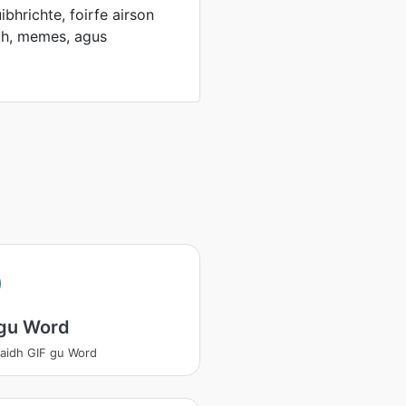
bhrichte, foirfe airson
dh, memes, agus
 gu Word
aidh GIF gu Word