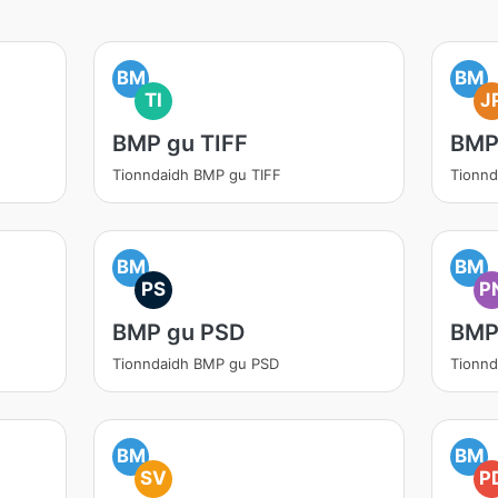
BM
BM
TI
J
BMP gu TIFF
BMP
Tionndaidh BMP gu TIFF
Tionn
BM
BM
PS
P
BMP gu PSD
BMP
Tionndaidh BMP gu PSD
Tionn
BM
BM
SV
P