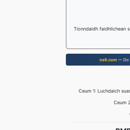
Tionndaidh faidhlichean s
ns6.com
— Do d
Ceum 1: Luchdaich suas 
Ceum 2: