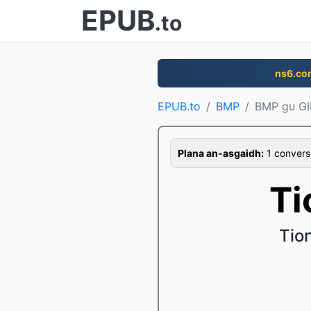
EPUB
.to
ns6.co
EPUB.to
BMP
BMP gu GI
Plana an-asgaidh:
1 conversi
Ti
Tio