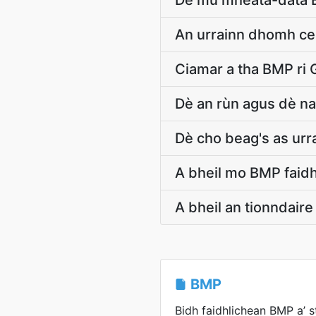
Dè mu mheata-dàta E
An urrainn dhomh ce
Ciamar a tha BMP ri 
Dè an rùn agus dè na
Dè cho beag's as urra
A bheil mo BMP faidh
A bheil an tionndair
BMP
Bidh faidhlichean BMP a’ 