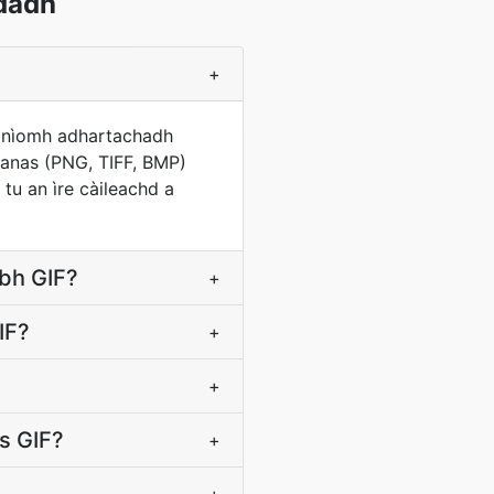
dadh
+
 gnìomh adhartachadh
teanas (PNG, TIFF, BMP)
tu an ìre càileachd a
lbh GIF?
+
IF?
+
+
s GIF?
+