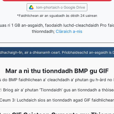
Iom-phortaich o Google Drive
*Faidhlichean air an sguabadh às dèidh 24 uairean
uas ri 1 GB an-asgaidh, faodaidh luchd-cleachdaidh Pro fai
thionndadh;
Clàraich a-nis
hachaigh-lìn, air a dhèanamh ceart. Prìobhaideachd an-asgaidh is
Mar a nì thu tionndadh BMP gu GIF
do BMP faidhlichean a’ cleachdadh a’ phutan gu h-àrd no le
 Briog air a’ phutan ‘Tionndaidh’ gus an tionndadh a thòis
Ceum 3: Luchdaich sìos an tionndadh agad GIF faidhlichea