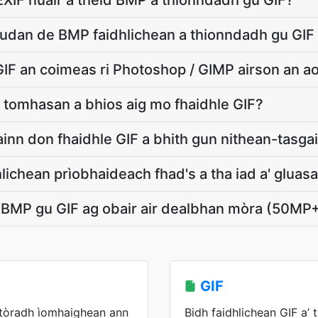
XIF nuair a thèid BMP a thionndadh gu GIF?
udan de BMP faidhlichean a thionndadh gu GIF 
GIF an coimeas ri Photoshop / GIMP airson an a
 tomhasan a bhios aig mo fhaidhle GIF?
inn don fhaidhle GIF a bhith gun nithean-tasgai
lichean prìobhaideach fhad's a tha iad a' gluas
e BMP gu GIF ag obair air dealbhan mòra (50MP
GIF
stòradh ìomhaighean ann
Bidh faidhlichean GIF a’