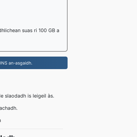
dhlichean suas ri 100 GB a
 DNS an-asgaidh.
 slaodadh is leigeil às.
eachadh.
n