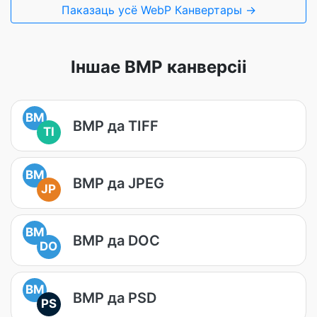
Паказаць усё WebP Канвертары →
Іншае BMP канверсіі
BM
BMP да TIFF
TI
BM
BMP да JPEG
JP
BM
BMP да DOC
DO
BM
BMP да PSD
PS