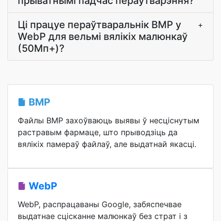
прыватнымі падчас пераўтварэння?
Ці працуе пераўтваральнік BMP у
+
WebP для вельмі вялікіх малюнкаў
(50Мп+)?
BMP
Файлы BMP захоўваюць выявы ў несціснутым
растравым фармаце, што прыводзіць да
вялікіх памераў файлаў, але выдатнай якасці.
WebP
WebP, распрацаваны Google, забяспечвае
выдатнае сцісканне малюнкаў без страт і з