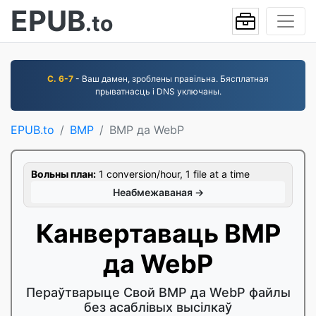
EPUB
.to
С. 6-7
- Ваш дамен, зроблены правільна. Бясплатная
прыватнасць і DNS уключаны.
EPUB.to
BMP
BMP да WebP
Вольны план:
1 conversion/hour, 1 file at a time
Неабмежаваная →
Канвертаваць BMP
да WebP
Пераўтварыце Свой BMP да WebP файлы
без асаблівых высілкаў