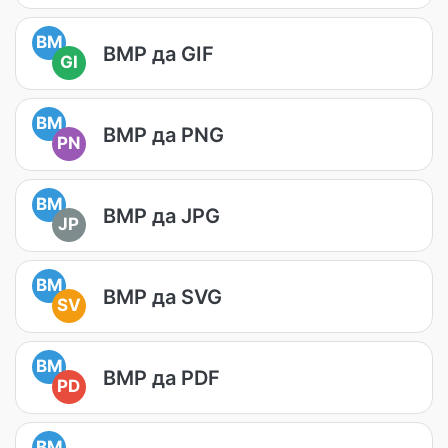
BM
BMP да GIF
GI
BM
BMP да PNG
PN
BM
BMP да JPG
JP
BM
BMP да SVG
SV
BM
BMP да PDF
PD
BM