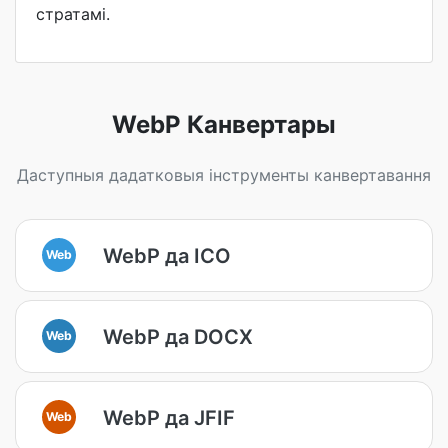
стратамі.
WebP Канвертары
Даступныя дадатковыя інструменты канвертавання
WebP да ICO
Web
WebP да DOCX
Web
WebP да JFIF
Web