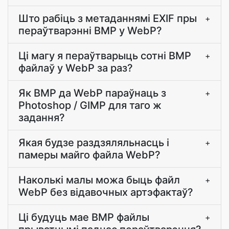
Што рабіць з метаданнямі EXIF пры
+
пераўтварэнні BMP у WebP?
Ці магу я пераўтварыць сотні BMP
+
файлаў у WebP за раз?
Як BMP да WebP параўнаць з
+
Photoshop / GIMP для таго ж
задання?
Якая будзе раздзяляльнасць і
+
памеры майго файла WebP?
Наколькі малы можа быць файл
+
WebP без відавочных артэфактаў?
Ці будуць мае BMP файлы
+