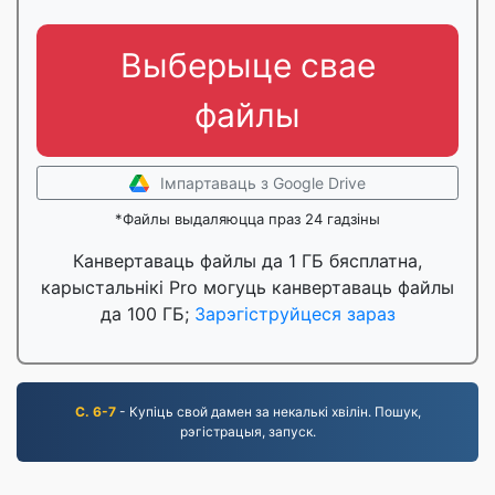
Выберыце свае
файлы
Імпартаваць з Google Drive
*Файлы выдаляюцца праз 24 гадзіны
Канвертаваць файлы да 1 ГБ бясплатна,
карыстальнікі Pro могуць канвертаваць файлы
да 100 ГБ;
Зарэгіструйцеся зараз
С. 6-7
- Купіць свой дамен за некалькі хвілін. Пошук,
рэгістрацыя, запуск.