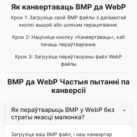
Як канвертаваць BMP да WebP
Крок 1: Загрузіце свой BMP файлы з дапамогай
кнопкі вышэй або шляхам перацягвання.
Крок 2: Націсніце кнопку «Канвертаваць», каб
пачаць пераўтварэнне.
Крок 3: Загрузіце пераўтвораны файл WebP
файлы
BMP да WebP Частыя пытанні па
канверсіі
Як пераўтварыць BMP у WebP без
+
страты якасці малюнка?
Загрузіце ваш BMP файл, і наш канвэртар