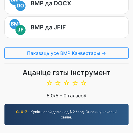
BMP да DOCX
DO
BM
BMP да JFIF
JF
Паказаць усё BMP Канвертары →
Ацаніце гэты інструмент
☆
☆
☆
☆
☆
5.0
/5 -
0
галасоў
С. 6-7
- Купіць свой дамен ад $ 2 / год. Онлайн у некалькі
хвілін.