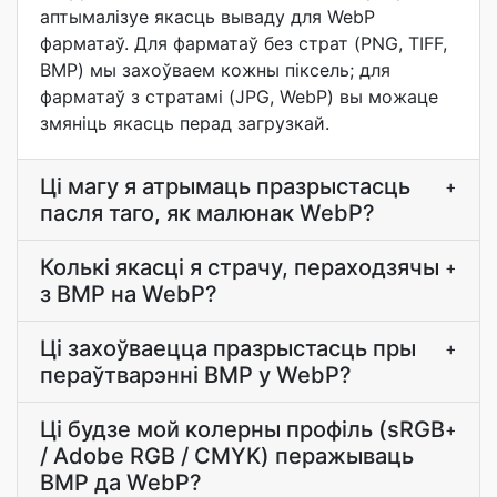
аптымалізуе якасць вываду для WebP
фарматаў. Для фарматаў без страт (PNG, TIFF,
BMP) мы захоўваем кожны піксель; для
фарматаў з стратамі (JPG, WebP) вы можаце
змяніць якасць перад загрузкай.
Ці магу я атрымаць празрыстасць
+
пасля таго, як малюнак WebP?
Колькі якасці я страчу, пераходзячы
+
з BMP на WebP?
Ці захоўваецца празрыстасць пры
+
пераўтварэнні BMP у WebP?
Ці будзе мой колерны профіль (sRGB
+
/ Adobe RGB / CMYK) перажываць
BMP да WebP?