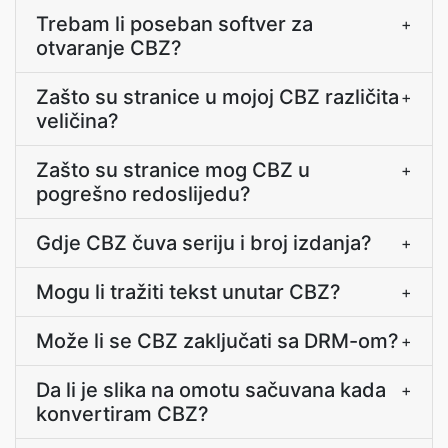
Trebam li poseban softver za
+
otvaranje CBZ?
Zašto su stranice u mojoj CBZ različita
+
veličina?
Zašto su stranice mog CBZ u
+
pogrešno redoslijedu?
Gdje CBZ čuva seriju i broj izdanja?
+
Mogu li tražiti tekst unutar CBZ?
+
Može li se CBZ zaključati sa DRM-om?
+
Da li je slika na omotu sačuvana kada
+
konvertiram CBZ?