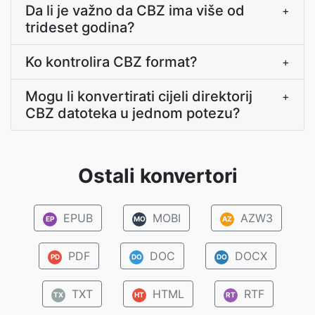
Da li je važno da CBZ ima više od
+
trideset godina?
Ko kontrolira CBZ format?
+
Mogu li konvertirati cijeli direktorij
+
CBZ datoteka u jednom potezu?
Ostali konvertori
EPUB
MOBI
AZW3
EP
MO
AZ
PDF
DOC
DOCX
PD
DO
DO
TXT
HTML
RTF
TX
HT
RT