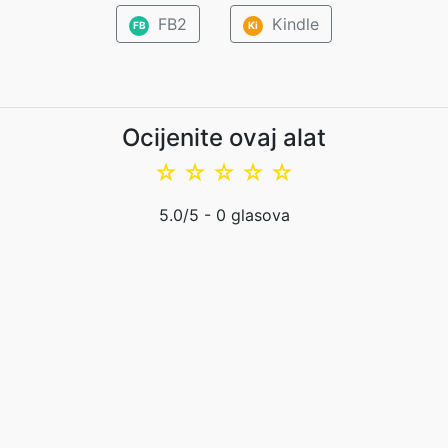
FB2
Kindle
FB
Ki
Ocijenite ovaj alat
☆
☆
☆
☆
☆
5.0
/5 -
0
glasova