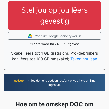
Stel jou op jou lêers
gevestig
Voer uit Google-aandrywer in
*Lêers word na 24 uur uitgevee
Skakel lêers tot 1 GB gratis om, Pro-gebruikers
kan lêers tot 100 GB omskakel;
Teken nou aan
ns6.com
☞ Jou domein, gedoen reg. Vry privaatheid en Dns
ingesluit.
Hoe om te omskep DOC om