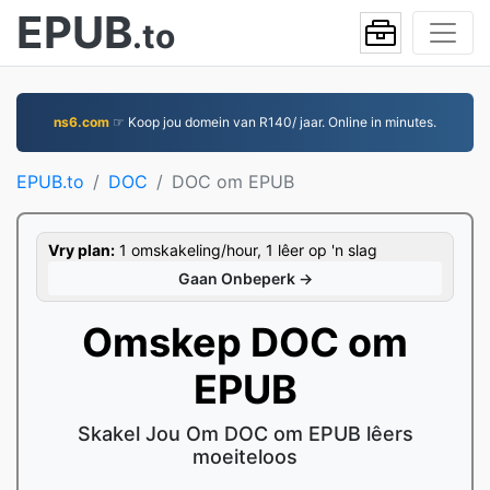
EPUB
.to
ns6.com
☞ Koop jou domein van R140/ jaar. Online in minutes.
EPUB.to
DOC
DOC om EPUB
Vry plan:
1 omskakeling/hour, 1 lêer op 'n slag
Gaan Onbeperk →
Omskep DOC om
EPUB
Skakel Jou Om DOC om EPUB lêers
moeiteloos