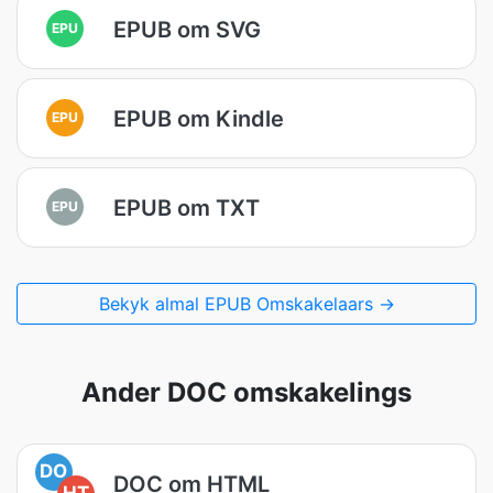
EPUB om SVG
EPU
EPUB om Kindle
EPU
EPUB om TXT
EPU
Bekyk almal EPUB Omskakelaars →
Ander DOC omskakelings
DO
DOC om HTML