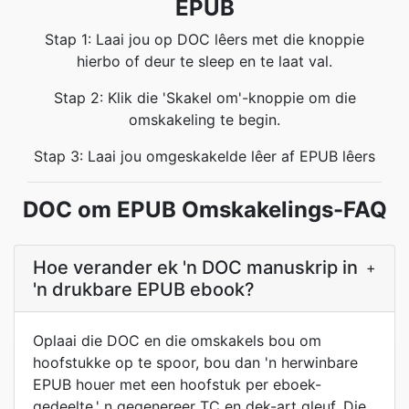
EPUB
Stap 1: Laai jou op DOC lêers met die knoppie
hierbo of deur te sleep en te laat val.
Stap 2: Klik die 'Skakel om'-knoppie om die
omskakeling te begin.
Stap 3: Laai jou omgeskakelde lêer af EPUB lêers
DOC om EPUB Omskakelings-FAQ
Hoe verander ek 'n DOC manuskrip in
+
'n drukbare EPUB ebook?
Oplaai die DOC en die omskakels bou om
hoofstukke op te spoor, bou dan 'n herwinbare
EPUB houer met een hoofstuk per eboek-
gedeelte,' n gegenereer TC en dek-art gleuf. Die