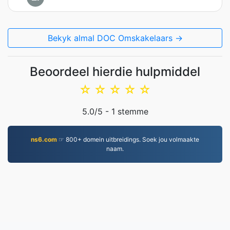
Bekyk almal DOC Omskakelaars →
Beoordeel hierdie hulpmiddel
☆
☆
☆
☆
☆
5.0
/5 -
1
stemme
ns6.com
☞ 800+ domein uitbreidings. Soek jou volmaakte
naam.