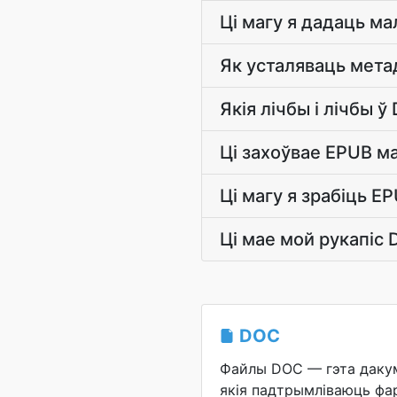
Ці магу я дадаць м
Як усталяваць мета
Якія лічбы і лічбы ў
Ці захоўвае EPUB ма
Ці магу я зрабіць E
Ці мае мой рукапіс
DOC
Файлы DOC — гэта дакум
якія падтрымліваюць фа