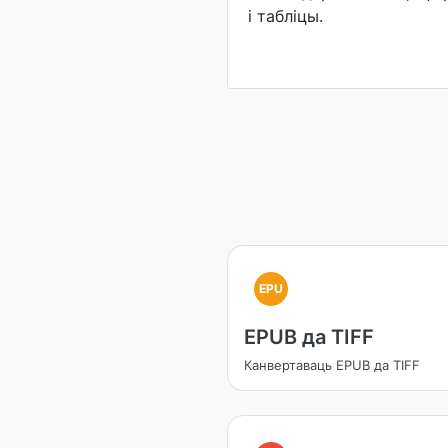
і табліцы.
EPU
EPUB да TIFF
Канвертаваць EPUB да TIFF