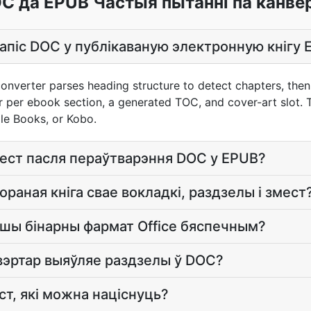
C да EPUB Частыя пытанні па канвер
апіс DOC у публікаваную электронную кнігу 
nverter parses heading structure to detect chapters, then
 per ebook section, a generated TOC, and cover-art slot. T
le Books, or Kobo.
змест пасля пераўтварэння DOC у EPUB?
ораная кніга свае вокладкі, раздзелы і змест
йшы бінарны фармат Office бяспечным?
вэртар выяўляе раздзелы ў DOC?
ст, які можна націснуць?