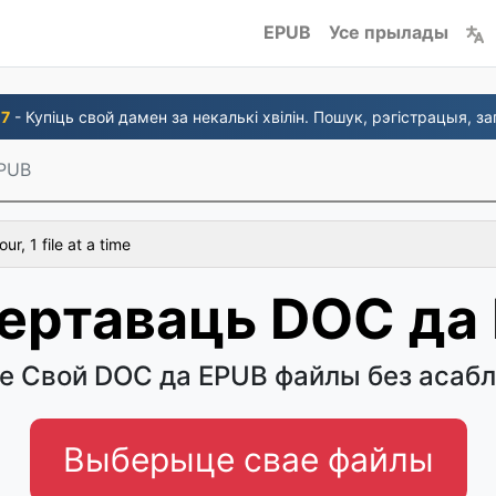
EPUB
Усе прылады
-7
- Купіць свой дамен за некалькі хвілін. Пошук, рэгістрацыя, за
PUB
r, 1 file at a time
ертаваць DOC да
 Свой DOC да EPUB файлы без асабл
Выберыце свае файлы