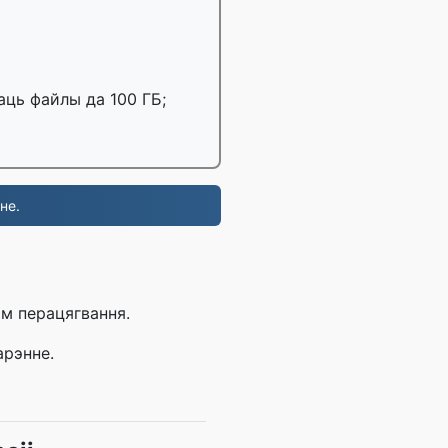
аць файлы да 100 ГБ;
не.
ам перацягвання.
арэнне.