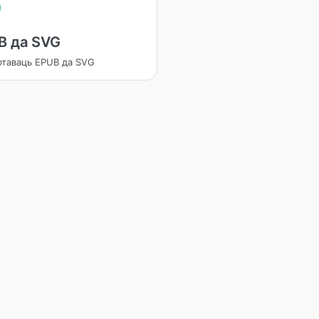
B да SVG
ртаваць EPUB да SVG