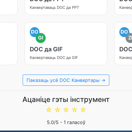
Канвертаваць DOC да PPT
Канве
DO
DO
GI
Z
DOC да GIF
DOC
Канвертаваць DOC да GIF
Канвер
Паказаць усё DOC Канвертары →
Ацаніце гэты інструмент
☆
☆
☆
☆
☆
5.0
/5 -
1
галасоў