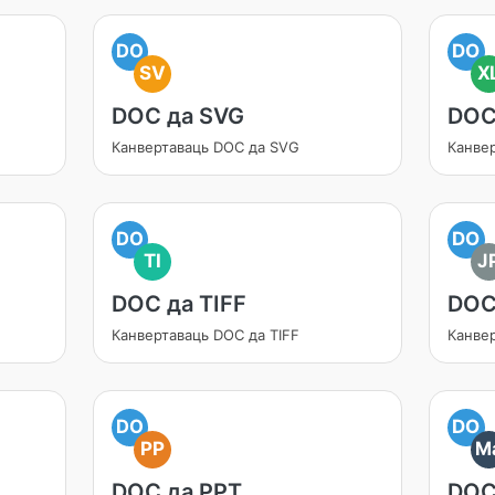
DO
DO
SV
X
DOC да SVG
DOC
Канвертаваць DOC да SVG
Канве
DO
DO
TI
J
DOC да TIFF
DOC
Канвертаваць DOC да TIFF
Канве
DO
DO
PP
M
DOC да PPT
DOC