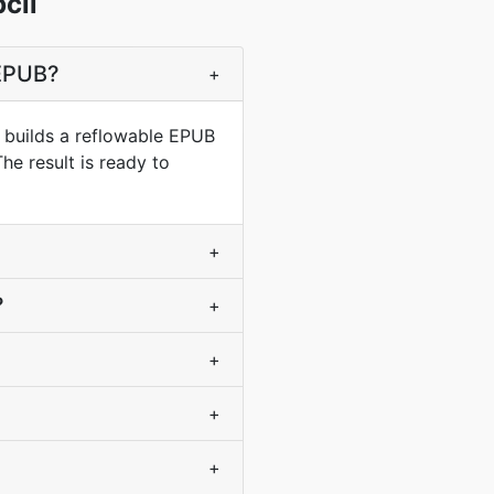
сіі
EPUB?
+
 builds a reflowable EPUB
he result is ready to
+
?
+
+
+
+