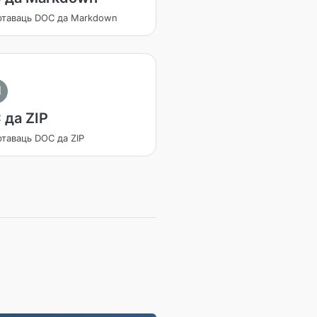
ртаваць DOC да Markdown
I
 да ZIP
таваць DOC да ZIP