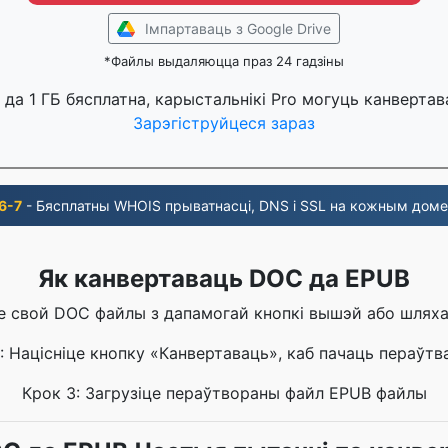
Імпартаваць з Google Drive
*Файлы выдаляюцца праз 24 гадзіны
да 1 ГБ бясплатна, карыстальнікі Pro могуць канвертав
Зарэгіструйцеся зараз
 6-7
- Бясплатны WHOIS прыватнасці, DNS і SSL на кожным доме
Як канвертаваць DOC да EPUB
це свой DOC файлы з дапамогай кнопкі вышэй або шлях
: Націсніце кнопку «Канвертаваць», каб пачаць пераўтв
Крок 3: Загрузіце пераўтвораны файл EPUB файлы