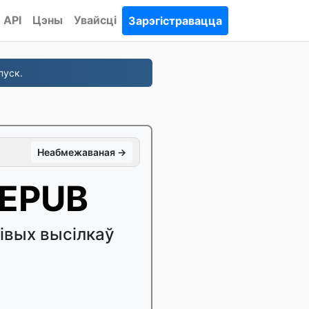
API
Цэны
Увайсці
Зарэгістравацца
пуск.
Неабмежаваная →
 EPUB
івых высілкаў