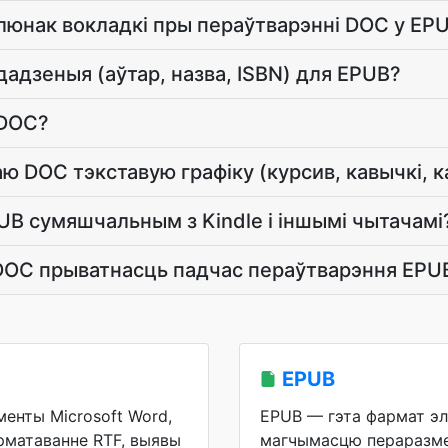
алюнак вокладкі пры пераўтварэнні DOC у EP
дадзеныя (аўтар, назва, ISBN) для EPUB?
 DOC?
ю DOC тэкставую графіку (курсив, кавычкі, к
PUB сумяшчальным з Kindle і іншымі чытачамі
 DOC прыватнасць падчас пераўтварэння EPU
EPUB
енты Microsoft Word,
EPUB — гэта фармат эл
рматаванне RTF, выявы
магчымасцю пераразме