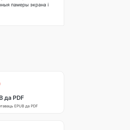
ныя памеры экрана і
B да PDF
ртаваць EPUB да PDF