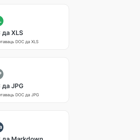
L
 да XLS
ртаваць DOC да XLS
P
 да JPG
ртаваць DOC да JPG
a
 да Markdown