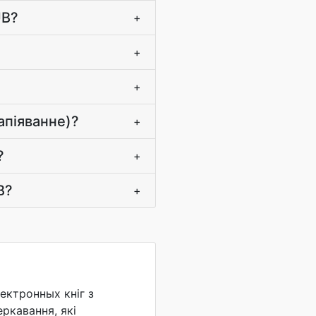
UB?
+
+
+
апіяванне)?
+
?
+
B?
+
ектронных кніг з
ркавання, які