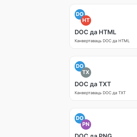
DO
HT
DOC да HTML
Канвертаваць DOC да HTML
DO
TX
DOC да TXT
Канвертаваць DOC да TXT
DO
PN
DOC да PNG