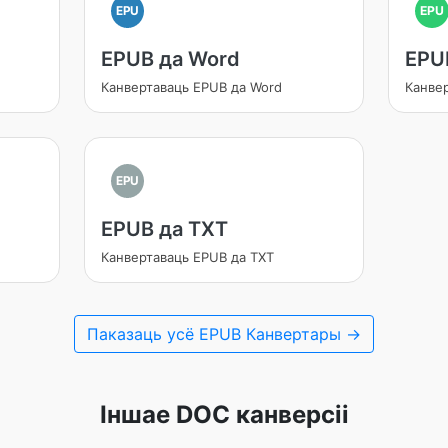
EPU
EPU
EPUB да Word
EPU
Канвертаваць EPUB да Word
Канве
EPU
EPUB да TXT
Канвертаваць EPUB да TXT
Паказаць усё EPUB Канвертары →
Іншае DOC канверсіі