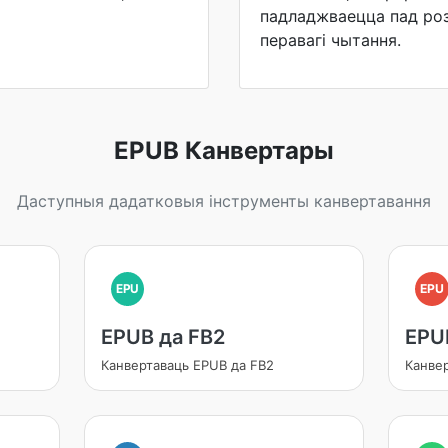
падладжваецца пад роз
перавагі чытання.
EPUB Канвертары
Даступныя дадатковыя інструменты канвертавання
EPU
EPU
EPUB да FB2
EPU
Канвертаваць EPUB да FB2
Канве