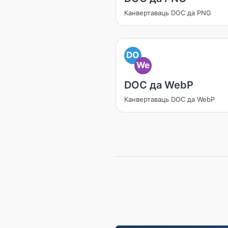
Канвертаваць DOC да PNG
DO
We
DOC да WebP
Канвертаваць DOC да WebP