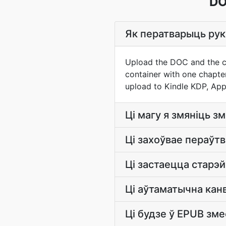
DO
Як ператварыць рук
Upload the DOC and the co
container with one chapter
upload to Kindle KDP, App
Ці магу я змяніць 
Ці захоўвае пераўтв
Ці застаецца старэ
Ці аўтаматычна кан
Ці будзе ў EPUB зме