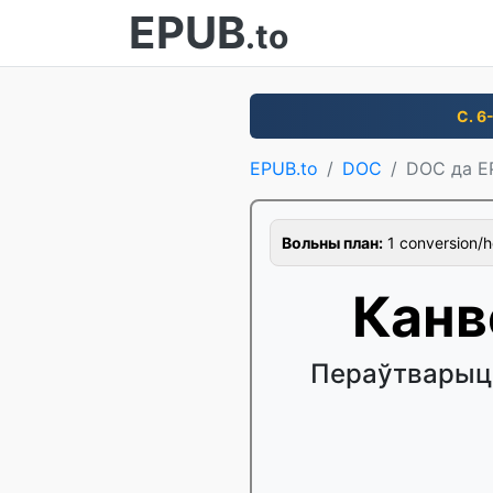
EPUB
.to
С. 6
EPUB.to
DOC
DOC да E
Вольны план:
1 conversion/hou
Канв
Пераўтварыце