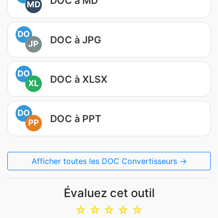
DOC à MD
MD
DO
DOC à JPG
JP
DO
DOC à XLSX
XL
DO
DOC à PPT
PP
Afficher toutes les DOC Convertisseurs →
Évaluez cet outil
☆
☆
☆
☆
☆