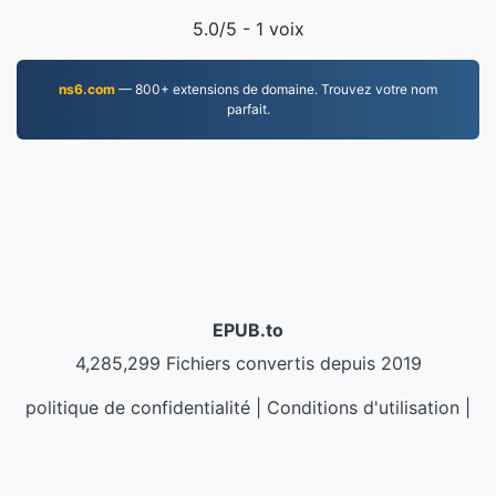
5.0
/5 -
1
voix
ns6.com
— 800+ extensions de domaine. Trouvez votre nom
parfait.
EPUB.to
4,285,299 Fichiers convertis depuis 2019
politique de confidentialité
|
Conditions d'utilisation
|
À propos de nous
|
Contactez-nous
|
API
|
Échantillons
|
Installer l'application
© 2026 EPUB.to
|
VPS.org
LLC | Fabriqué par