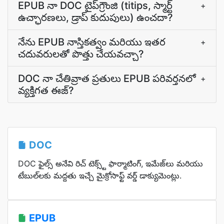
EPUB నా DOC టైప్‌గ్రౌంజి (titips, స్మార్ట్
+
ఉచ్ఛారణలు, డ్రాప్ కుదుపులు) ఉంచదా?
నేను EPUB నాస్తికత్వం మరియు ఇతర
+
చదువరులతో పొత్తు చేయవచ్చా?
DOC నా చేతివ్రాత ప్రతులు EPUB పరివర్తనలో
+
వ్యక్తిగత ఈజ్?
DOC
DOC ఫైల్స్ అనేవి రిచ్ టెక్స్ట్ ఫార్మాటింగ్, ఇమేజ్‌లు మరియు
టేబుల్‌లకు మద్దతు ఇచ్చే మైక్రోసాఫ్ట్ వర్డ్ డాక్యుమెంట్లు.
EPUB