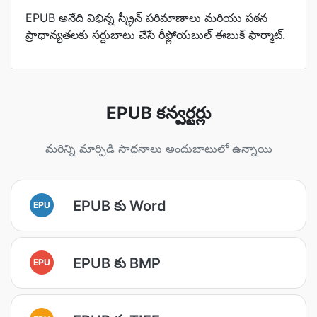
EPUB అనేది విభిన్న స్క్రీన్ పరిమాణాలు మరియు పఠన
ప్రాధాన్యతలకు సర్దుబాటు చేసే రీఫ్లోయబుల్ ఈబుక్ ఫార్మాట్.
EPUB కన్వర్టర్లు
మరిన్ని మార్పిడి సాధనాలు అందుబాటులో ఉన్నాయి
EPUB కు Word
EPU
EPUB కు BMP
EPU