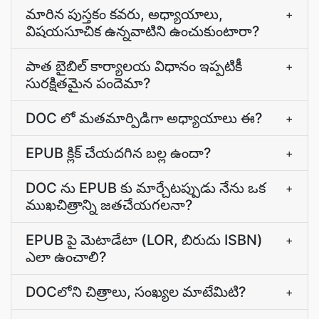
మారిన పుస్తకం కవరు, అధ్యాయాలు,
+
విషయసూచిక ఉన్నవాటిని ఉంచుకుంటారా?
పాత బైబిల్‌ కార్యాలయ విధానం ఇప్పటికీ
+
సురక్షితమైన పందెమా?
DOC లో మతమార్పిడిగా అధ్యాయాలు ఈ?
+
EPUB క్లిక్ చేయదగిన బల్ల ఉందా?
+
DOC ను EPUB కు మార్చేటప్పుడు నేను ఒక
+
ముఖచిత్రాన్ని జతచేయగలనా?
EPUB పై మెటాడేటా (LOR, బిరుదు ISBN)
+
ఎలా ఉంచాలి?
DOCలోని చిత్రాలు, సంఖ్యల మాటేమిటి?
+