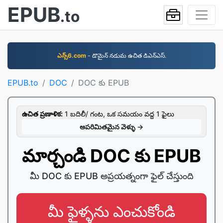
EPUB
.to
ఎన్స్6.com
- డొమైన్‌ నడుమ ఉచిత డిఎన్‌ఎస్‌.
EPUB.to
DOC
DOC కు EPUB
ఉచిత ప్రణాళిక:
1 బదిలీ/ గంట, ఒక సమయం వద్ద 1 ఫైలు
అపరిమితమైన వెళ్ళు →
మార్చండి DOC కు EPUB
మీ DOC కు EPUB అప్రయత్నంగా ఫైల్ చేస్తుంది
మీ ఫైళ్ళను ఎంచుకోండి