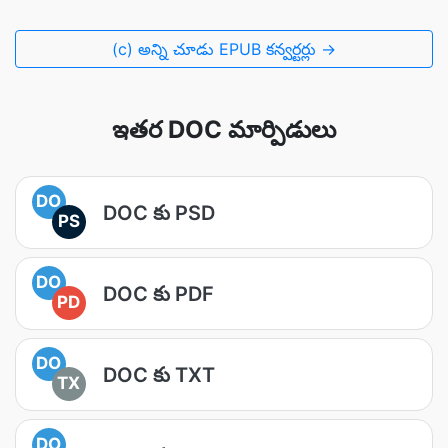
(c) అన్ని చూడు EPUB కన్వర్టర్లు →
ఇతర DOC మార్పిడులు
DO
DOC కు PSD
PS
DO
DOC కు PDF
PD
DO
DOC కు TXT
TX
DO