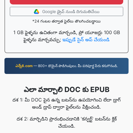
Google డ్రైవ్ నుండి దిగుమతిచేయి
*24 గంటల తర్వాత ఫైల్‌లు తొలగించబడ్డాయి
1 GB ఫైళ్ళను ఉచితంగా మార్చండి, ప్రో యూజర్లు 100 GB
ఫైళ్ళను మార్చవచ్చు;
ఇప్పుడే సైన్ అప్ చేయండి
ఎన్స్6.com
—⁠ 800+ డొమైన్ పొడిగింపులు. మీ పరిపూర్ణ పేరు కనుగొనండి.
ఎలా మార్చాలి DOC కు EPUB
దశ 1: మీ DOC పైన ఉన్న బటన్‌ను ఉపయోగించి లేదా డ్రాగ్
అండ్ డ్రాప్ ద్వారా ఫైల్‌లను వీక్షించండి.
దశ 2: మార్పిడిని ప్రారంభించడానికి 'కన్వర్ట్' బటన్‌ను క్లిక్
చేయండి.