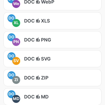
DOC కు WebP
We
DO
DOC కు XLS
XL
DO
DOC కు PNG
PN
DO
DOC కు SVG
SV
DO
DOC కు ZIP
ZI
DO
DOC కు MD
MD