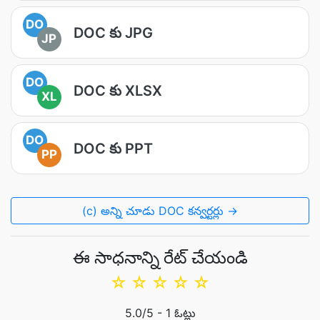
DO
DOC కు JPG
JP
DO
DOC కు XLSX
XL
DO
DOC కు PPT
PP
(c) అన్ని చూడు DOC కన్వర్టర్లు →
ఈ సాధనాన్ని రేట్ చేయండి
☆
☆
☆
☆
☆
5.0
/5 -
1
ఓట్లు