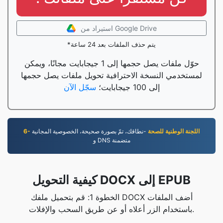
استيراد من Google Drive
*يتم حذف الملفات بعد 24 ساعة
حوّل ملفات يصل حجمها إلى 1 جيجابايت مجانًا، ويمكن
لمستخدمي النسخة الاحترافية تحويل ملفات يصل حجمها
إلى 100 جيجابايت؛
سجّل الآن
6- اللجنة الوطنية للصحة
-نطاقك، تمّ بصورة صحيحة، الخصوصية المجانية
و DNS متضمنة
كيفية التحويل DOCX إلى EPUB
الخطوة 1: قم بتحميل ملفك DOCX أضف الملفات
باستخدام الزر أعلاه أو عن طريق السحب والإفلات.