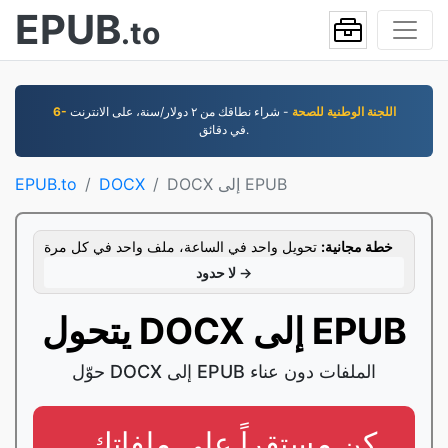
EPUB
.to
6- اللجنة الوطنية للصحة
- شراء نطاقك من ٢ دوﻻر/سنة، على اﻻنترنت
في دقائق.
DOCX إلى EPUB
DOCX
EPUB.to
خطة مجانية:
تحويل واحد في الساعة، ملف واحد في كل مرة
لا حدود →
يتحول DOCX إلى EPUB
حوّل DOCX إلى EPUB الملفات دون عناء
. كن مستقراً على ملفاتك