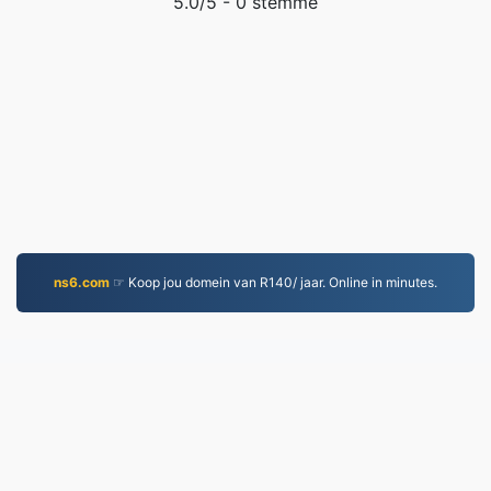
5.0
/5 -
0
stemme
ns6.com
☞ Koop jou domein van R140/ jaar. Online in minutes.
EPUB.to
4,275,531 Lêers omgeskakel sedert 2019
Privaatheidsbeleid
|
Diensbepalings
|
Oor ons
|
Kontak Ons
|
API
|
Voorbeelds
|
Installeer App