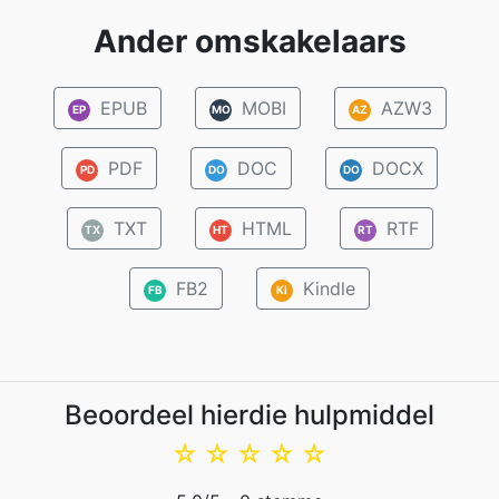
Ander omskakelaars
EPUB
MOBI
AZW3
EP
MO
AZ
PDF
DOC
DOCX
PD
DO
DO
TXT
HTML
RTF
TX
HT
RT
FB2
Kindle
FB
Ki
Beoordeel hierdie hulpmiddel
☆
☆
☆
☆
☆