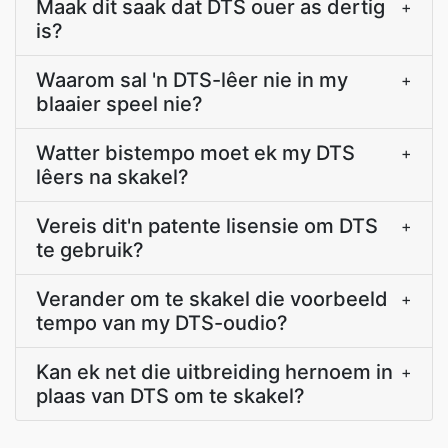
Maak dit saak dat DTS ouer as dertig
+
is?
Waarom sal 'n DTS-lêer nie in my
+
blaaier speel nie?
Watter bistempo moet ek my DTS
+
lêers na skakel?
Vereis dit'n patente lisensie om DTS
+
te gebruik?
Verander om te skakel die voorbeeld
+
tempo van my DTS-oudio?
Kan ek net die uitbreiding hernoem in
+
plaas van DTS om te skakel?