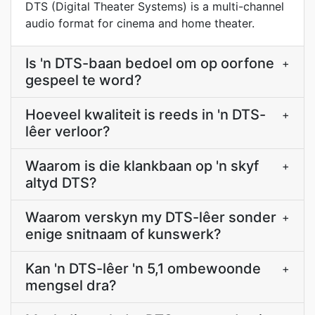
DTS (Digital Theater Systems) is a multi-channel
audio format for cinema and home theater.
Is 'n DTS-baan bedoel om op oorfone
+
gespeel te word?
Hoeveel kwaliteit is reeds in 'n DTS-
+
lêer verloor?
Waarom is die klankbaan op 'n skyf
+
altyd DTS?
Waarom verskyn my DTS-lêer sonder
+
enige snitnaam of kunswerk?
Kan 'n DTS-lêer 'n 5,1 ombewoonde
+
mengsel dra?