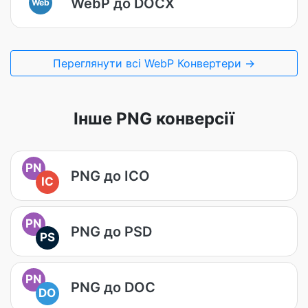
WebP до DOCX
Web
Переглянути всі WebP Конвертери →
Інше PNG конверсії
PN
PNG до ICO
IC
PN
PNG до PSD
PS
PN
PNG до DOC
DO