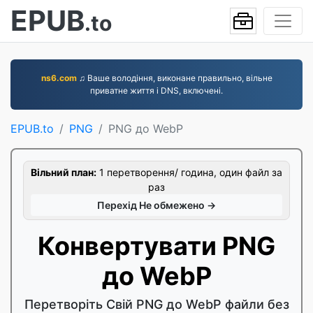
EPUB
.to
ns6.com
♫ Ваше володіння, виконане правильно, вільне
приватне життя і DNS, включені.
EPUB.to
PNG
PNG до WebP
Вільний план:
1 перетворення/ година, один файл за
раз
Перехід Не обмежено →
Конвертувати PNG
до WebP
Перетворіть Свій PNG до WebP файли без