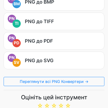
PNG до BMP
BM
PN
PNG до TIFF
TI
PN
PNG до PDF
PD
PN
PNG до SVG
SV
Переглянути всі PNG Конвертери →
Оцініть цей інструмент
☆
☆
☆
☆
☆