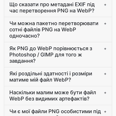
Що сказати про метадані EXIF під
+
час перетворення PNG на WebP?
Чи можна пакетно перетворювати
+
сотні файлів PNG на WebP
одночасно?
Як PNG до WebP порівнюється з
+
Photoshop / GIMP для того ж
завдання?
Які роздільні здатності і розміри
+
матиме мій файл WebP?
Наскільки малим може бути файл
+
WebP без видимих артефактів?
Чи є мої файли PNG особистими під
+