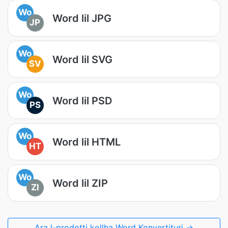
Wo
Word lil JPG
JP
Wo
Word lil SVG
SV
Wo
Word lil PSD
PS
Wo
Word lil HTML
HT
Wo
Word lil ZIP
ZI
Ara l-prodotti kollha Word Konvertituri →