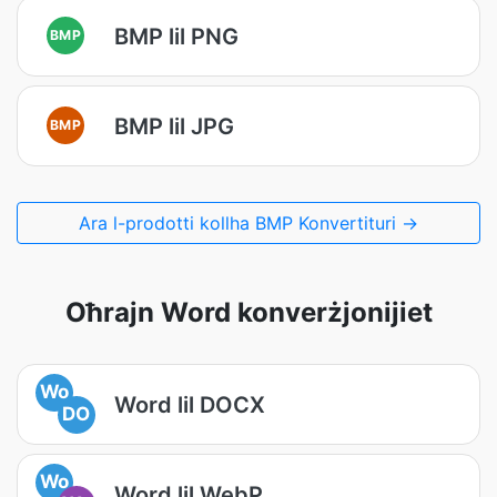
BMP lil PNG
BMP
BMP lil JPG
BMP
Ara l-prodotti kollha BMP Konvertituri →
Oħrajn Word konverżjonijiet
Wo
Word lil DOCX
DO
Wo
Word lil WebP