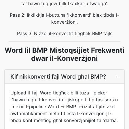
ta' hawn fuq jew billi tkaxkar u twaqqa'.
Pass 2: Ikklikkja l-buttuna 'Ikkonverti' biex tibda l-
konverżjoni.
Pass 3: Niżżel il-konvertit tiegħek BMP fajls
Word lil BMP Mistoqsijiet Frekwenti
dwar il-Konverżjoni
Kif nikkonverti fajl Word għal BMP?
+
Upload il-fajl Word tiegħek billi tuża l-picker
t'hawn fuq u l-konvertitur jiskopri t-tip tas-sors u
jmexxi l-pipeline Word → BMP Ir-riżultat jitniżżel
awtomatikament meta titlesta l-konverżjoni; l-
ebda kont meħtieġ għal konverżjonijiet ta 'darba.