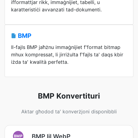
ifformattjar rikk, immaġnijiet, tabelli, u
karatteristiċi avvanzati tad-dokumenti.
BMP
Il-fajls BMP jaħżnu immaġnijiet f'format bitmap
mhux kompressat, li jirriżulta f'fajls ta' daqs kbir
iżda ta' kwalità perfetta.
BMP Konvertituri
Aktar għodod ta' konverżjoni disponibbli
BMP lil WebP
BMP