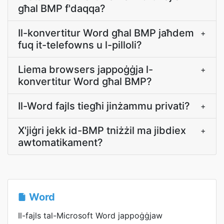
għal BMP f'daqqa?
Il-konvertitur Word għal BMP jaħdem
+
fuq it-telefowns u l-pilloli?
Liema browsers jappoġġja l-
+
konvertitur Word għal BMP?
Il-Word fajls tiegħi jinżammu privati?
+
X'jiġri jekk id-BMP tniżżil ma jibdiex
+
awtomatikament?
Word
Il-fajls tal-Microsoft Word jappoġġjaw