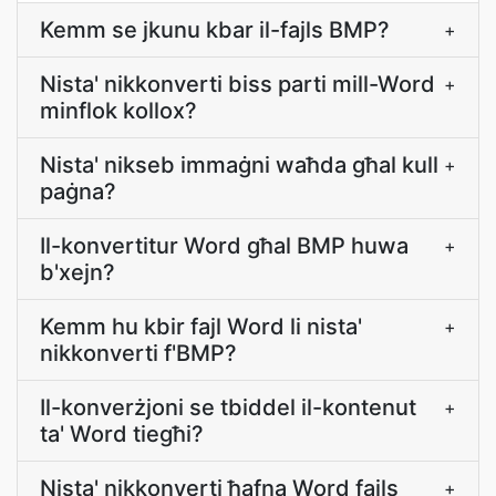
Kemm se jkunu kbar il-fajls BMP?
+
Nista' nikkonverti biss parti mill-Word
+
minflok kollox?
Nista' nikseb immaġni waħda għal kull
+
paġna?
Il-konvertitur Word għal BMP huwa
+
b'xejn?
Kemm hu kbir fajl Word li nista'
+
nikkonverti f'BMP?
Il-konverżjoni se tbiddel il-kontenut
+
ta' Word tiegħi?
Nista' nikkonverti ħafna Word fajls
+