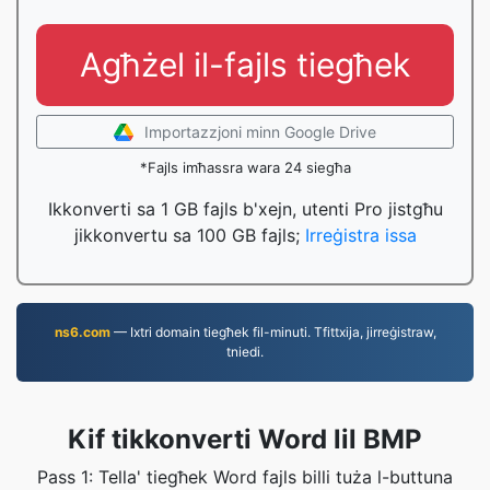
Agħżel il-fajls tiegħek
Importazzjoni minn Google Drive
*Fajls imħassra wara 24 siegħa
Ikkonverti sa 1 GB fajls b'xejn, utenti Pro jistgħu
jikkonvertu sa 100 GB fajls;
Irreġistra issa
ns6.com
— Ixtri domain tiegħek fil-minuti. Tfittxija, jirreġistraw,
tniedi.
Kif tikkonverti Word lil BMP
Pass 1: Tella' tiegħek Word fajls billi tuża l-buttuna