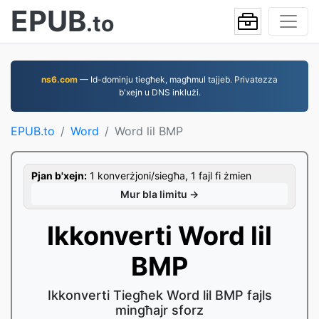
EPUB
.to
ns6.com
— Id-dominju tiegħek, magħmul tajjeb. Privatezza
b'xejn u DNS inklużi.
EPUB.to
Word
Word lil BMP
Pjan b'xejn:
1 konverżjoni/siegħa, 1 fajl fi żmien
Mur bla limitu →
Ikkonverti Word lil
BMP
Ikkonverti Tiegħek Word lil BMP fajls
mingħajr sforz