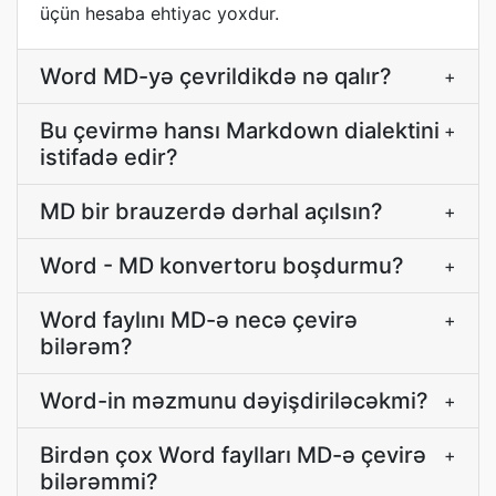
üçün hesaba ehtiyac yoxdur.
Word MD-yə çevrildikdə nə qalır?
+
Bu çevirmə hansı Markdown dialektini
+
istifadə edir?
MD bir brauzerdə dərhal açılsın?
+
Word - MD konvertoru boşdurmu?
+
Word faylını MD-ə necə çevirə
+
bilərəm?
Word-in məzmunu dəyişdiriləcəkmi?
+
Birdən çox Word faylları MD-ə çevirə
+
bilərəmmi?