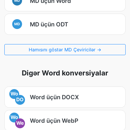
MD üçün Word
MD
MD üçün ODT
MD
Hamısını göstər MD Çeviricilər →
Digər Word konversiyalar
Wo
Word üçün DOCX
DO
Wo
Word üçün WebP
We