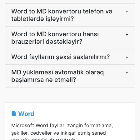
Word to MD konvertoru telefon və
+
tabletlərdə işləyirmi?
Word to MD konvertoru hansı
+
brauzerləri dəstəkləyir?
Word fayllarım şəxsi saxlanılırmı?
+
MD yükləməsi avtomatik olaraq
+
başlamırsa nə etməli?
Word
Microsoft Word faylları zəngin formatlama,
şəkillər, cədvəllər və inkişaf etmiş sənəd