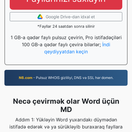
Google Drive-dan idxal et
*Fayllar 24 saatdan sonra silinir
1 GB-a qədər faylı pulsuz çevirin, Pro istifadəçiləri
100 GB-a qədər faylı çevirə bilərlər;
İndi
qeydiyyatdan keçin
N6.com
- Pulsuz WHOIS gizliliyi, DNS və SSL hər domen.
Necə çevirmək olar Word üçün
MD
Addım 1: Yükləyin Word yuxarıdakı düymədən
istifadə edərək və ya sürükləyib buraxaraq fayllara