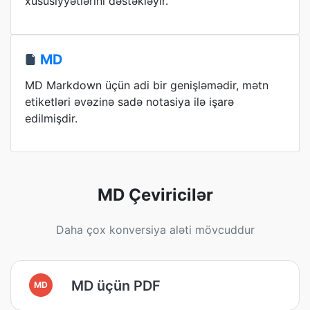
xüsusiyyətlərini dəstəkləyir.
MD
MD Markdown üçün adi bir genişləmədir, mətn
etiketləri əvəzinə sadə notasiya ilə işarə
edilmişdir.
MD Çeviricilər
Daha çox konversiya aləti mövcuddur
MD üçün PDF
MD