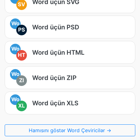
Word üçün SVG
SV
Wo
Word üçün PSD
PS
Wo
Word üçün HTML
HT
Wo
Word üçün ZIP
ZI
Wo
Word üçün XLS
XL
Hamısını göstər Word Çeviricilər →