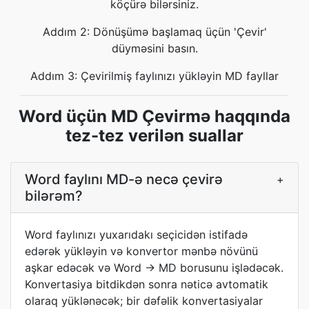
köçürə bilərsiniz.
Addım 2: Dönüşümə başlamaq üçün 'Çevir'
düyməsini basın.
Addım 3: Çevirilmiş faylınızı yükləyin MD fayllar
Word üçün MD Çevirmə haqqında
tez-tez verilən suallar
Word faylını MD-ə necə çevirə
+
bilərəm?
Word faylınızı yuxarıdakı seçicidən istifadə
edərək yükləyin və konvertor mənbə növünü
aşkar edəcək və Word → MD borusunu işlədəcək.
Konvertasiya bitdikdən sonra nəticə avtomatik
olaraq yüklənəcək; bir dəfəlik konvertasiyalar