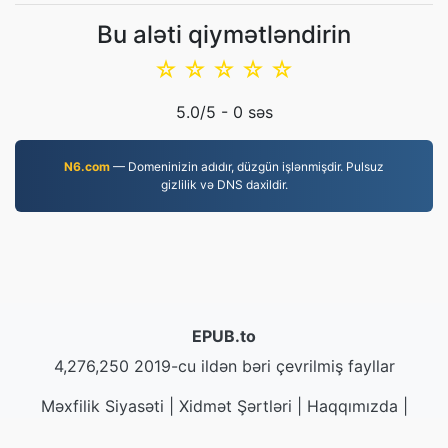
Bu aləti qiymətləndirin
☆
☆
☆
☆
☆
5.0
/5 -
0
səs
N6.com
— Domeninizin adıdır, düzgün işlənmişdir. Pulsuz
gizlilik və DNS daxildir.
EPUB.to
4,276,250 2019-cu ildən bəri çevrilmiş fayllar
Məxfilik Siyasəti
|
Xidmət Şərtləri
|
Haqqımızda
|
Bizimlə Əlaqə
|
API
|
Nümunə
|
Proqram