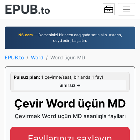
EPUB
.to
N6.com
— Domeninizi bir neçə dəqiqədə satın alın. Axtarın,
qeyd edin, başlatın.
EPUB.to
Word
Word üçün MD
Pulsuz plan:
1 çevirmə/saat, bir anda 1 fayl
Sınırsız →
Çevir Word üçün MD
Çevirmək Word üçün MD asanlıqla faylları
Fayllarınızı saxlayın