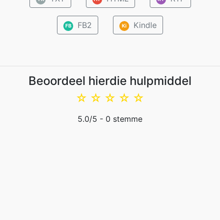
FB2
Kindle
FB
Ki
Beoordeel hierdie hulpmiddel
☆
☆
☆
☆
☆
5.0
/5 -
0
stemme