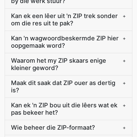
by die werk stuur?
Kan ek een lêer uit 'n ZIP trek sonder
+
om die res uit te pak?
Kan 'n wagwoordbeskermde ZIP hier
+
oopgemaak word?
Waarom het my ZIP skaars enige
+
kleiner geword?
Maak dit saak dat ZIP ouer as dertig
+
is?
Kan ek 'n ZIP bou uit die lêers wat ek
+
pas bekeer het?
Wie beheer die ZIP-formaat?
+