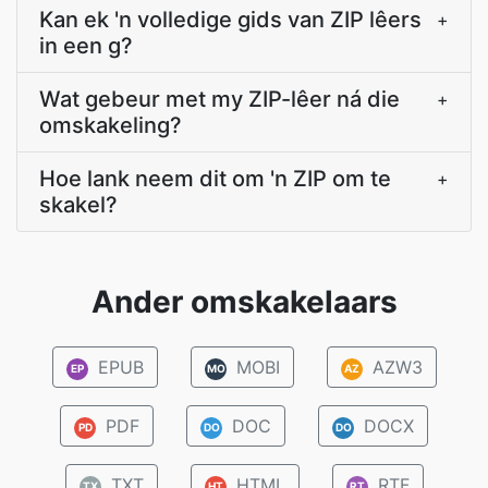
Kan ek 'n volledige gids van ZIP lêers
+
in een g?
Wat gebeur met my ZIP-lêer ná die
+
omskakeling?
Hoe lank neem dit om 'n ZIP om te
+
skakel?
Ander omskakelaars
EPUB
MOBI
AZW3
EP
MO
AZ
PDF
DOC
DOCX
PD
DO
DO
TXT
HTML
RTF
TX
HT
RT