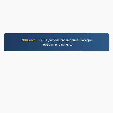
NS6.com
— 800+ домейн разширения. Намери
перфектното си име.
EPUB.to
4,276,143 Файлове, конвертирани от 2019 г. насам
Политика за поверителност
|
Общи условия
|
За
нас
|
Свържете се с нас
|
API
|
Проби
|
Инсталирайте приложение
© 2026 EPUB.to
|
VPS.org
LLC | Изработено от
nadermx