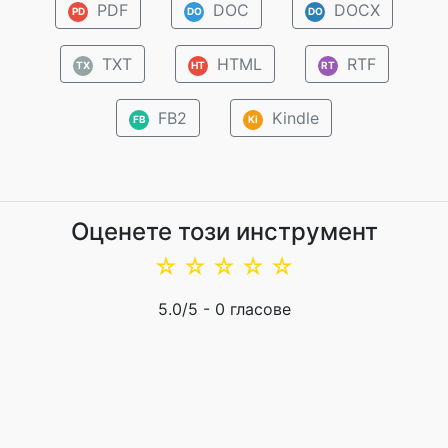
PDF
DOC
DOCX
PD
DO
DO
TXT
HTML
RTF
TX
HT
RT
FB2
Kindle
FB
Ki
Оценете този инструмент
☆
☆
☆
☆
☆
5.0
/5 -
0
гласове