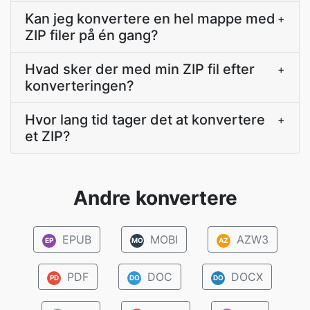
Kan jeg konvertere en hel mappe med
+
ZIP filer på én gang?
Hvad sker der med min ZIP fil efter
+
konverteringen?
Hvor lang tid tager det at konvertere
+
et ZIP?
Andre konvertere
EPUB
MOBI
AZW3
EP
MO
AZ
PDF
DOC
DOCX
PD
DO
DO