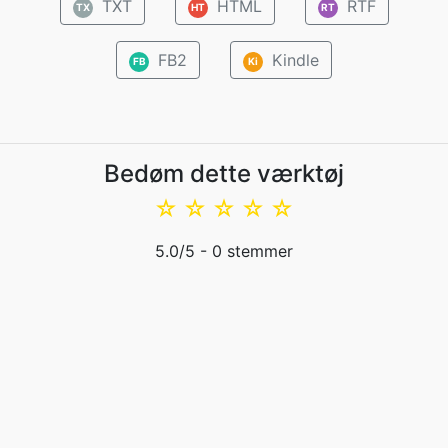
TXT
HTML
RTF
TX
HT
RT
FB2
Kindle
FB
Ki
Bedøm dette værktøj
☆
☆
☆
☆
☆
5.0
/5 -
0
stemmer