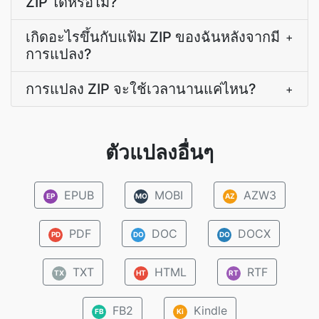
ZIP ได้หรือไม่?
เกิดอะไรขึ้นกับแฟ้ม ZIP ของฉันหลังจากมี
+
การแปลง?
การแปลง ZIP จะใช้เวลานานแค่ไหน?
+
ตัวแปลงอื่นๆ
EPUB
MOBI
AZW3
EP
MO
AZ
PDF
DOC
DOCX
PD
DO
DO
TXT
HTML
RTF
TX
HT
RT
FB2
Kindle
FB
Ki