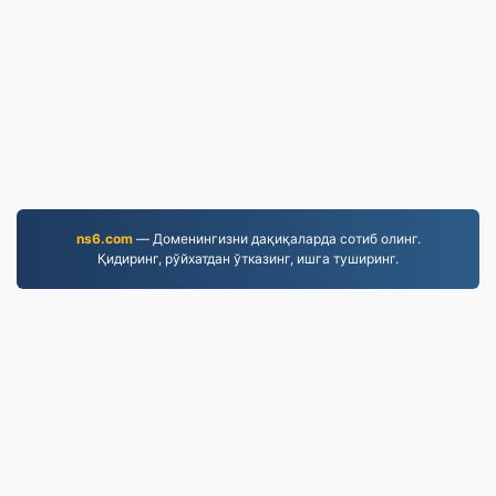
ns6.com
— Доменингизни дақиқаларда сотиб олинг.
Қидиринг, рўйхатдан ўтказинг, ишга туширинг.
EPUB.to
4,276,525 2019-yildan beri o'zgartirilgan fayllar
Maxfiylik siyosati
|
Xizmat ko'rsatish shartlari
|
Biz
haqimizda
|
Biz bilan bog'lanish
|
API
|
Намуналар
|
Дастурни ўрнатиш