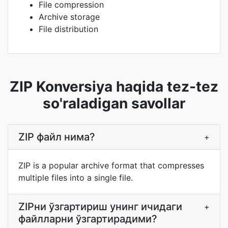
File compression
Archive storage
File distribution
ZIP Konversiya haqida tez-tez
so'raladigan savollar
ZIP файл нима?
+
ZIP is a popular archive format that compresses
multiple files into a single file.
ZIPни ўзгартириш унинг ичидаги
+
файлларни ўзгартирадими?