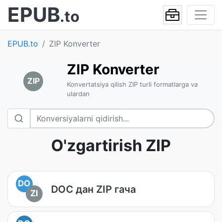
EPUB
.to
EPUB.to
ZIP Konverter
ZIP Konverter
ZIP
Konvertatsiya qilish ZIP turli formatlarga va
ulardan
O'zgartirish ZIP
DO
DOC дан ZIP гача
ZI