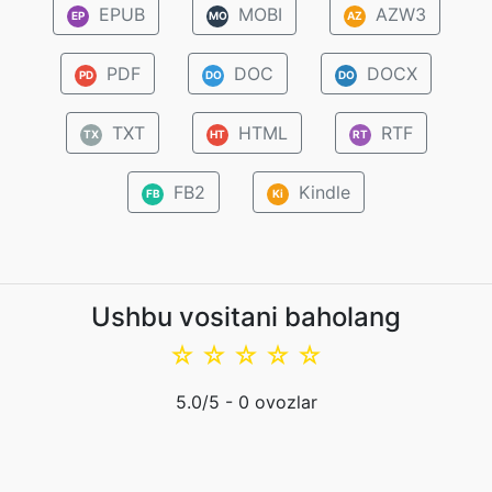
EPUB
MOBI
AZW3
EP
MO
AZ
PDF
DOC
DOCX
PD
DO
DO
TXT
HTML
RTF
TX
HT
RT
FB2
Kindle
FB
Ki
Ushbu vositani baholang
☆
☆
☆
☆
☆
5.0
/5 -
0
ovozlar