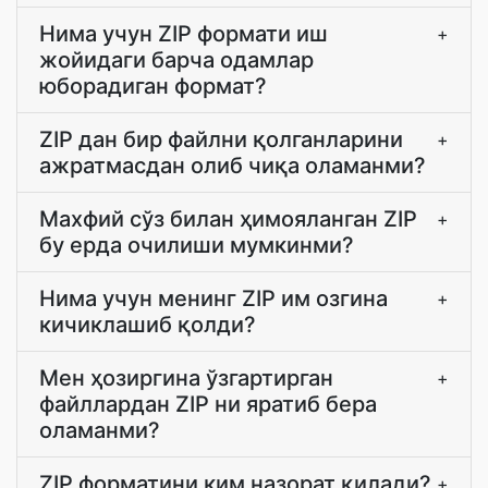
Нима учун ZIP формати иш
+
жойидаги барча одамлар
юборадиган формат?
ZIP дан бир файлни қолганларини
+
ажратмасдан олиб чиқа оламанми?
Махфий сўз билан ҳимояланган ZIP
+
бу ерда очилиши мумкинми?
Нима учун менинг ZIP им озгина
+
кичиклашиб қолди?
Мен ҳозиргина ўзгартирган
+
файллардан ZIP ни яратиб бера
оламанми?
ZIP форматини ким назорат қилади?
+