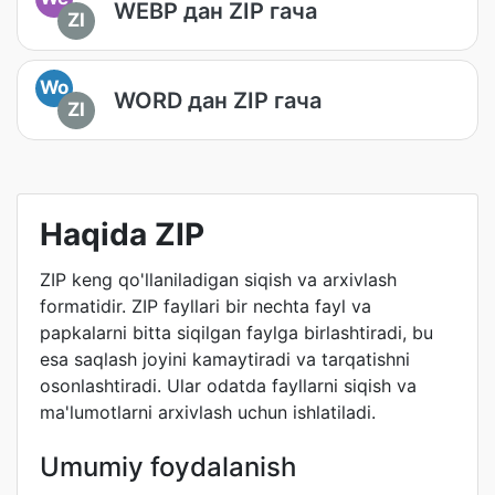
WEBP дан ZIP гача
ZI
Wo
WORD дан ZIP гача
ZI
Haqida ZIP
ZIP keng qo'llaniladigan siqish va arxivlash
formatidir. ZIP fayllari bir nechta fayl va
papkalarni bitta siqilgan faylga birlashtiradi, bu
esa saqlash joyini kamaytiradi va tarqatishni
osonlashtiradi. Ular odatda fayllarni siqish va
ma'lumotlarni arxivlash uchun ishlatiladi.
Umumiy foydalanish