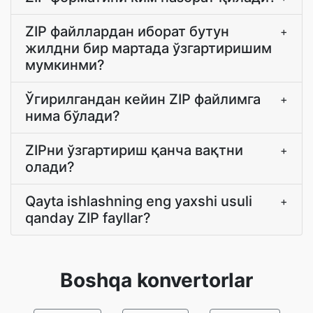
ZIP файллардан иборат бутун
+
жилдни бир мартада ўзгартиришим
мумкинми?
Ўгирилгандан кейин ZIP файлимга
+
нима бўлади?
ZIPни ўзгартириш қанча вақтни
+
олади?
Qayta ishlashning eng yaxshi usuli
+
qanday ZIP fayllar?
Boshqa konvertorlar