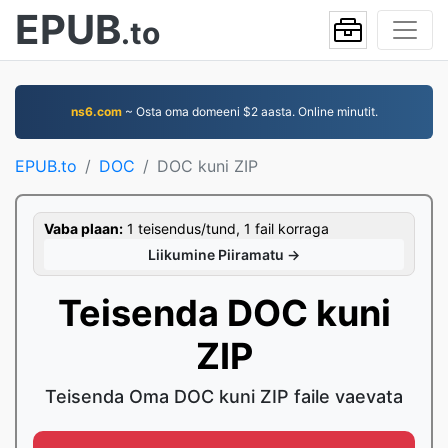
EPUB
.to
ns6.com
~ Osta oma domeeni $2 aasta. Online minutit.
EPUB.to
DOC
DOC kuni ZIP
Vaba plaan:
1 teisendus/tund, 1 fail korraga
Liikumine Piiramatu →
Teisenda DOC kuni
ZIP
Teisenda Oma DOC kuni ZIP faile vaevata