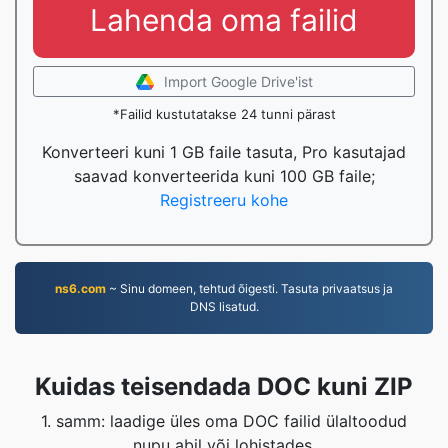
Lahenda oma failid
Import Google Drive'ist
*Failid kustutatakse 24 tunni pärast
Konverteeri kuni 1 GB faile tasuta, Pro kasutajad
saavad konverteerida kuni 100 GB faile;
Registreeru kohe
ns6.com
~ Sinu domeen, tehtud õigesti. Tasuta privaatsus ja
DNS lisatud.
Kuidas teisendada DOC kuni ZIP
1. samm: laadige üles oma DOC failid ülaltoodud
nupu abil või lohistades.