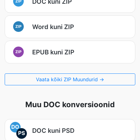
DOC kuni ZIP
ZIP
Word kuni ZIP
ZIP
EPUB kuni ZIP
ZIP
Vaata kõiki ZIP Muundurid →
Muu DOC konversioonid
DO
DOC kuni PSD
PS