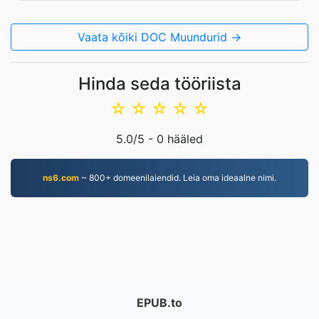
Vaata kõiki DOC Muundurid →
Hinda seda tööriista
☆
☆
☆
☆
☆
5.0
/5 -
0
hääled
ns6.com
~ 800+ domeenilaiendid. Leia oma ideaalne nimi.
EPUB.to