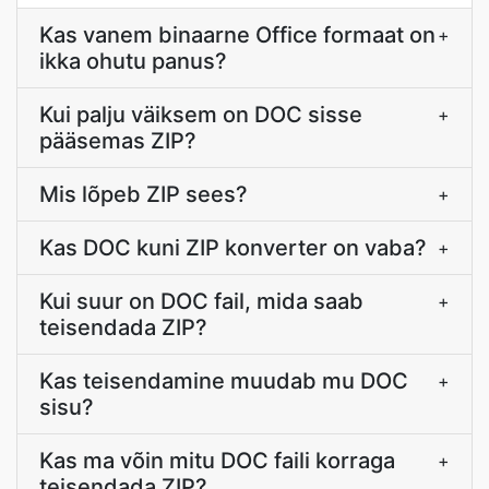
Kas vanem binaarne Office formaat on
+
ikka ohutu panus?
Kui palju väiksem on DOC sisse
+
pääsemas ZIP?
Mis lõpeb ZIP sees?
+
Kas DOC kuni ZIP konverter on vaba?
+
Kui suur on DOC fail, mida saab
+
teisendada ZIP?
Kas teisendamine muudab mu DOC
+
sisu?
Kas ma võin mitu DOC faili korraga
+
teisendada ZIP?