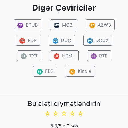
Digər Çeviricilər
EPUB
MOBI
AZW3
EP
MO
AZ
PDF
DOC
DOCX
PD
DO
DO
TXT
HTML
RTF
TX
HT
RT
FB2
Kindle
FB
Ki
Bu aləti qiymətləndirin
☆
☆
☆
☆
☆
5.0
/5 -
0
səs