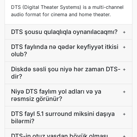
DTS (Digital Theater Systems) is a multi-channel
audio format for cinema and home theater.
DTS şousu qulaqlıqla oynanılacaqmı?
+
DTS faylında nə qədər keyfiyyət itkisi
+
olub?
Diskdə səsli şou niyə hər zaman DTS-
+
dir?
Niyə DTS faylım yol adları və ya
+
rəsmsiz görünür?
DTS fayl 5.1 surround miksini daşıya
+
bilərmi?
DTS-in otuz yaşdan böyük olması
+