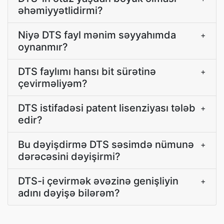
əhəmiyyətlidirmi?
Niyə DTS fayl mənim səyyahımda
+
oynanmır?
DTS faylımı hansı bit sürətinə
+
çevirməliyəm?
DTS istifadəsi patent lisenziyası tələb
+
edir?
Bu dəyişdirmə DTS səsimdə nümunə
+
dərəcəsini dəyişirmi?
DTS-i çevirmək əvəzinə genişliyin
+
adını dəyişə bilərəm?