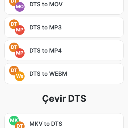
DT
DTS to MOV
MO
DT
DTS to MP3
MP
DT
DTS to MP4
MP
DT
DTS to WEBM
We
Çevir DTS
MK
MKV to DTS
DT