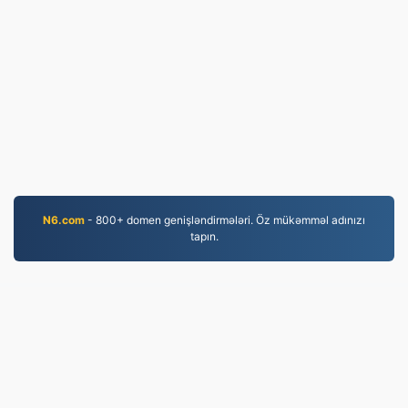
N6.com
- 800+ domen genişləndirmələri. Öz mükəmməl adınızı
tapın.
EPUB.to
4,276,252 2019-cu ildən bəri çevrilmiş fayllar
Məxfilik Siyasəti
|
Xidmət Şərtləri
|
Haqqımızda
|
Bizimlə Əlaqə
|
API
|
Nümunə
|
Proqram