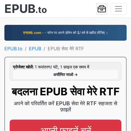
EPUB
.to
एनएस6.com
- - फोन पर अपने डोमेन को $/ वर्ष से खरीद लीजिए ।
EPUB.to
EPUB
EPUB सेवा मेरे RTF
प्रोजेक्ट खोलें:
1 रूपांतरण/ घंटे, 1 फ़ाइल एक समय में
असीमित जाओ →
बदलना EPUB सेवा मेरे RTF
अपने को परिवर्तित करें EPUB सेवा मेरे RTF सहजता से
फ़ाइलें
अपनी फ़ाइलें चुनें