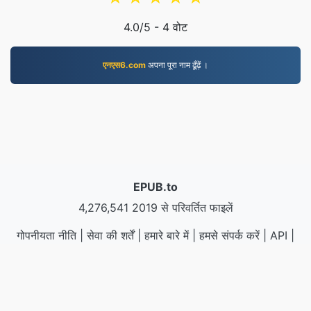
4.0
/5 -
4
वोट
एनएस6.com
अपना पूरा नाम ढूँढ़ें ।
EPUB.to
4,276,541 2019 से परिवर्तित फाइलें
गोपनीयता नीति
|
सेवा की शर्तें
|
हमारे बारे में
|
हमसे संपर्क करें
|
API
|
नमूने
|
संस्थापित करें
© 2026 EPUB.to
|
VPS.org
LLC | द्वारा बनाया गया
nadermx