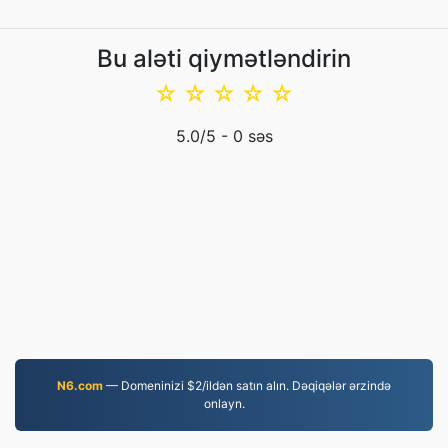
Bu aləti qiymətləndirin
☆
☆
☆
☆
☆
5.0
/5 -
0
səs
N6.com
— Domeninizi $2/ildən satın alın. Dəqiqələr ərzində
onlayn.