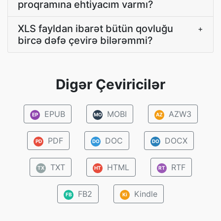
proqramına ehtiyacım varmı?
XLS fayldan ibarət bütün qovluğu
+
bircə dəfə çevirə bilərəmmi?
Digər Çeviricilər
EPUB
MOBI
AZW3
EP
MO
AZ
PDF
DOC
DOCX
PD
DO
DO
TXT
HTML
RTF
TX
HT
RT
FB2
Kindle
FB
Ki