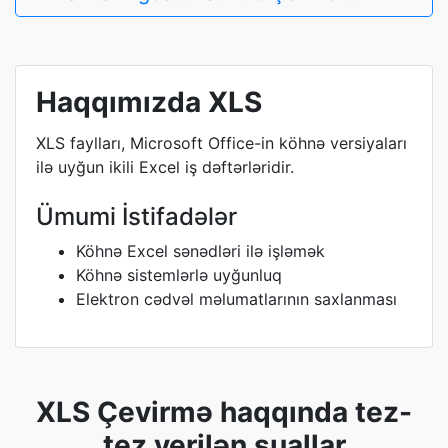
Haqqımızda XLS
XLS faylları, Microsoft Office-in köhnə versiyaları
ilə uyğun ikili Excel iş dəftərləridir.
Ümumi İstifadələr
Köhnə Excel sənədləri ilə işləmək
Köhnə sistemlərlə uyğunluq
Elektron cədvəl məlumatlarının saxlanması
XLS Çevirmə haqqında tez-
tez verilən suallar