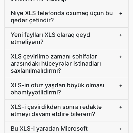
Niyə XLS telefonda oxumaq üçün bu
+
qədər çətindir?
Yeni faylları XLS olaraq qeyd
+
etməliyəm?
XLS çevirilmə zamanı səhifələr
+
arasındakı hüceyrələr istinadları
saxlanılmalıdırmı?
XLS-in otuz yaşdan böyük olması
+
əhəmiyyətlidirmi?
XLS-i çevirdikdən sonra redaktə
+
etməyi davam etdirə bilərəm?
Bu XLS-i yaradan Microsoft
+