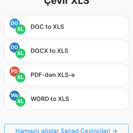
Çevir XLS
DO
DOC to XLS
XL
DO
DOCX to XLS
XL
PD
PDF-dən XLS-ə
XL
Wo
WORD to XLS
XL
Hamısını göstər Sənəd Çeviriciləri →