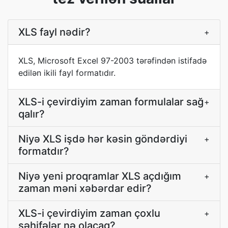
XLS fayl nədir?
+
XLS, Microsoft Excel 97-2003 tərəfindən istifadə
edilən ikili fayl formatıdır.
XLS-i çevirdiyim zaman formulalar sağ
+
qalır?
Niyə XLS işdə hər kəsin göndərdiyi
+
formatdır?
Niyə yeni proqramlar XLS açdığım
+
zaman məni xəbərdar edir?
XLS-i çevirdiyim zaman çoxlu
+
səhifələr nə olacaq?