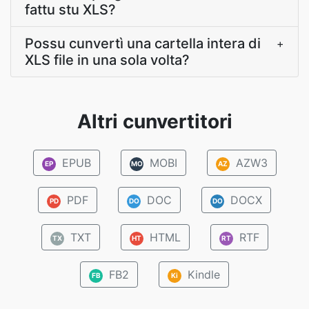
fattu stu XLS?
Possu cunvertì una cartella intera di
+
XLS file in una sola volta?
Altri cunvertitori
EPUB
MOBI
AZW3
EP
MO
AZ
PDF
DOC
DOCX
PD
DO
DO
TXT
HTML
RTF
TX
HT
RT
FB2
Kindle
FB
Ki