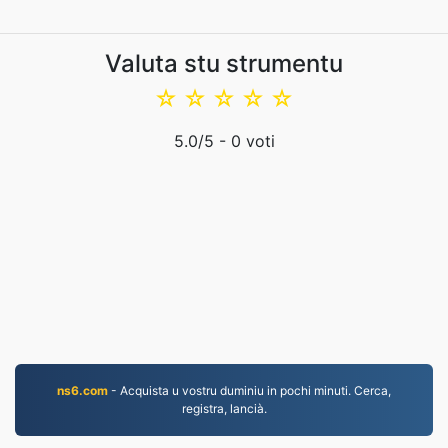
Valuta stu strumentu
☆
☆
☆
☆
☆
5.0
/5 -
0
voti
ns6.com
- Acquista u vostru duminiu in pochi minuti. Cerca,
registra, lancià.