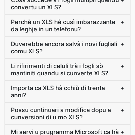
Cosa succede à i fogli multipli quandu
+
convertu un XLS?
Perchè un XLS hè cusì imbarazzante
+
da leghje in un telefonu?
Duverebbe ancora salvà i novi fugliali
+
comu XLS?
Li rifirimenti di celuli trà i fogli sò
+
mantiniti quandu si cunverte XLS?
Importa ca XLS hà cchiù di trenta
+
anni?
Possu cuntinuari a modifica dopu a
+
cunversioni di u mo XLS?
Mi servi u prugramma Microsoft ca hà
+