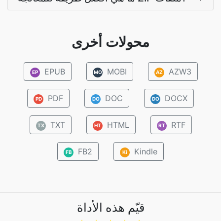
محولات أخرى
EPUB
MOBI
AZW3
EP
MO
AZ
PDF
DOC
DOCX
PD
DO
DO
TXT
HTML
RTF
TX
HT
RT
FB2
Kindle
FB
Ki
قيّم هذه الأداة