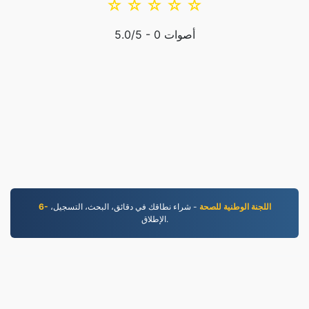
☆
☆
☆
☆
☆
أصوات
0
/5 -
5.0
6- اللجنة الوطنية للصحة
- شراء نطاقك في دقائق، البحث، التسجيل،
الإطلاق.
EPUB.to
4,284,941 الملفات التي تم تحويلها منذ عام 2019