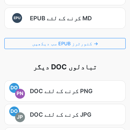
EPUB کرنے کے لئے MD
EPU
سب دیکھیں EPUB کنورٹرز →
دیگر DOC تبادلوں
DO
DOC کرنے کے لئے PNG
PN
DO
DOC کرنے کے لئے JPG
JP