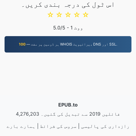
اس ٹول کی درجہ بندی کریں۔
☆
☆
☆
☆
☆
ووٹ
1
/5 -
5.0
— ہر ڈومین پر مفت WHOIS پرائیویٹ، DNS اور SSL.
100
EPUB.to
4,276,203 فائلیں 2019 سے تبدیل کی گئیں۔
رازداری کی پالیسی
|
سروس کی شرائط
|
ہمارے بارے
مثالیں
|
|
API
|
میں
|
ہم سے رابطہ کریں۔