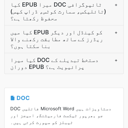
کیا EPUB میرا DOC ٹائپوگرافی
+
(تائلیکس، سمارٽ کوٹس، ڈراپ کپس)
محفوظ رکھتا ہے؟
کیا میں EPUB کو کینڈل اور دیگر
+
ریڈرز کے ساتھ مطابقت رکھنے والا
بنا سکتا ہوں؟
کیا میرا DOC دستخط تبدیلے کے
+
دوران EPUB پرائیویٹ ہے؟
DOC
DOC فائلیں Microsoft Word دستاویزات ہیں
جو بھرپور ٹیکسٹ فارمیٹنگ، امیجز اور
ٹیبلز کو سپورٹ کرتی ہیں۔