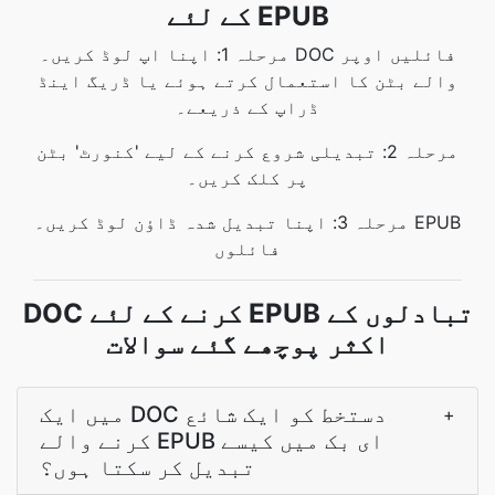
کے لئے EPUB
مرحلہ 1: اپنا اپ لوڈ کریں۔ DOC فائلیں اوپر
والے بٹن کا استعمال کرتے ہوئے یا ڈریگ اینڈ
ڈراپ کے ذریعے۔
مرحلہ 2: تبدیلی شروع کرنے کے لیے 'کنورٹ' بٹن
پر کلک کریں۔
مرحلہ 3: اپنا تبدیل شدہ ڈاؤن لوڈ کریں۔ EPUB
فائلوں
DOC کرنے کے لئے EPUB تبادلوں کے
اکثر پوچھے گئے سوالات
میں ایک DOC دستخط کو ایک شائع
+
کرنے والے EPUB ای بک میں کیسے
تبدیل کر سکتا ہوں؟