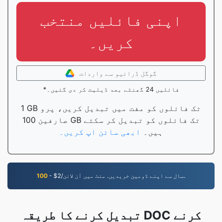
اپنی فائلیں منتخب
کریں۔
گوگل ڈرائیو سے واردات
*فائلیں 24 گھنٹے بعد ڈیلیٹ کر دی گئیں۔
1 GB تک فائلوں کو مفت میں تبدیل کریں، پرو
صارفین 100 GB تک فائلوں کو تبدیل کر سکتے
ہیں۔
ابھی سائن اپ کریں۔
- $2/سال سے اپنے ڈومین خریدیں. منٹ میں آن لائن.
100
تبدیل کرنے کا طریقہ DOC کرنے