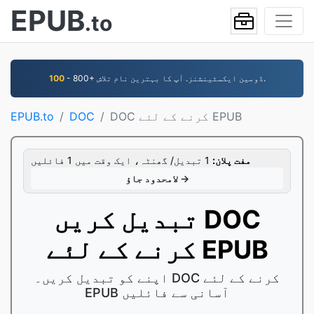
EPUB
.to
- 800+ ڈومین ایکسٹینشنز. آپ کا بہترین نام تلاش.
100
DOC کرنے کے لئے EPUB
DOC
EPUB.to
مفت پلان:
1 تبدیل/ گھنٹہ، ایک وقت میں 1 فائلیں
لامحدود جاؤ →
تبدیل کریں DOC
کرنے کے لئے EPUB
اپنے کو تبدیل کریں۔ DOC کرنے کے لئے
EPUB آسانی سے فائلیں