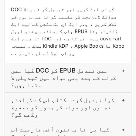
DOC کو اپ لوڈ کريں اور تبديل کر نے والا
هيڈنگ ڈھانچے کو تقسيم کر تا هے بابوں کو
تلاش کريں ، پھر ايک اي بک سکشن کے ليے ایک
باب کے ساتھ ري فلو ايبل EPUB کنٹينر بنا
تا هے ، ايک TOC پيدا کر تا هے اور cover-art
سلاٹ ۔ نتيجہ Kindle KDP ، Apple Books يا Kobo
پر اپ لوڈ کے ليے تيار هے
کیا میں DOC کو EPUB میں تبدیل
+
کرنے کے بعد بھی مواد میں تبدیلی لا
سکتا ہوں؟
کیا تبدیل کردہ کتاب اس کے کرافٹ،
+
فصلوں اور مواد کی جدول کو محفوظ
رکھے گی؟
کیا پرانا بائنری آفس فارمیٹ اب
+