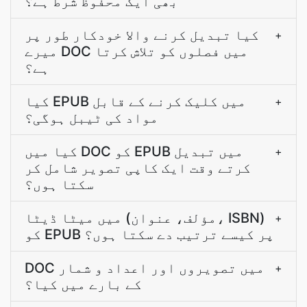
بھی ایک محفوظ شرط ہے؟
کیا تبدیل کرنے والا خودکار طور پر
+
میرے DOC میں فصلوں کو تلاش کرتا
ہے؟
کیا EPUB میں کلیک کرنے کے قابل
+
مواد کی ٹیبل ہوگی؟
کیا میں DOC کو EPUB میں تبدیل
+
کرتے وقت ایک کاپی تصویر شامل کر
سکتا ہوں؟
میں میٹا ڈیٹا (مؤلف، عنوان، ISBN)
+
کو EPUB پر کیسے ترتیب دے سکتا ہوں؟
DOC میں تصویروں اور اعداد و شمار
+
کے بارے میں کیا؟