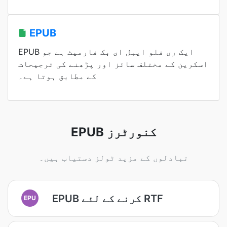
EPUB
EPUB ایک ری فلو ایبل ای بک فارمیٹ ہے جو
اسکرین کے مختلف سائز اور پڑھنے کی ترجیحات
کے مطابق ہوتا ہے۔
EPUB کنورٹرز
تبادلوں کے مزید ٹولز دستیاب ہیں۔
EPUB کرنے کے لئے RTF
EPU