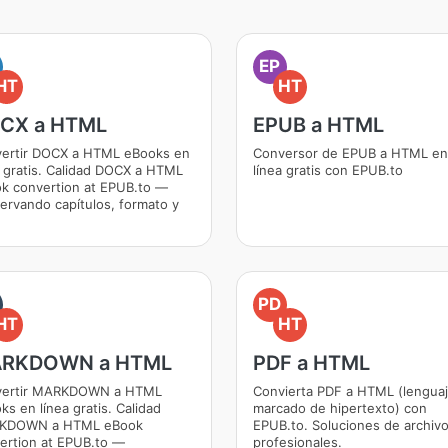
EP
HT
HT
CX a HTML
EPUB a HTML
ertir DOCX a HTML eBooks en
Conversor de EPUB a HTML en
a gratis. Calidad DOCX a HTML
línea gratis con EPUB.to
k convertion at EPUB.to —
ervando capítulos, formato y
.
PD
HT
HT
RKDOWN a HTML
PDF a HTML
vertir MARKDOWN a HTML
Convierta PDF a HTML (lengua
ks en línea gratis. Calidad
marcado de hipertexto) con
KDOWN a HTML eBook
EPUB.to. Soluciones de archiv
ertion at EPUB.to —
profesionales.