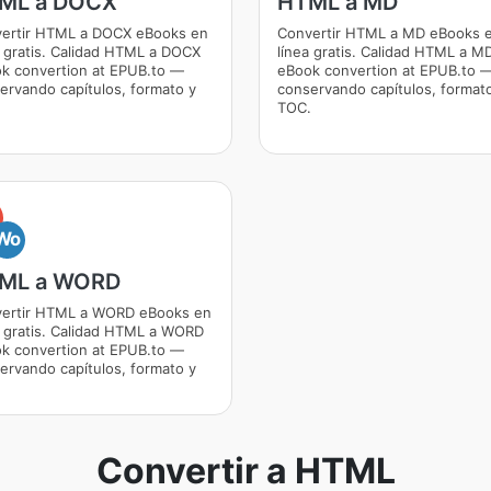
ML a DOCX
HTML a MD
ertir HTML a DOCX eBooks en
Convertir HTML a MD eBooks 
a gratis. Calidad HTML a DOCX
línea gratis. Calidad HTML a M
k convertion at EPUB.to —
eBook convertion at EPUB.to 
ervando capítulos, formato y
conservando capítulos, format
.
TOC.
Wo
ML a WORD
ertir HTML a WORD eBooks en
a gratis. Calidad HTML a WORD
k convertion at EPUB.to —
ervando capítulos, formato y
.
Convertir a HTML