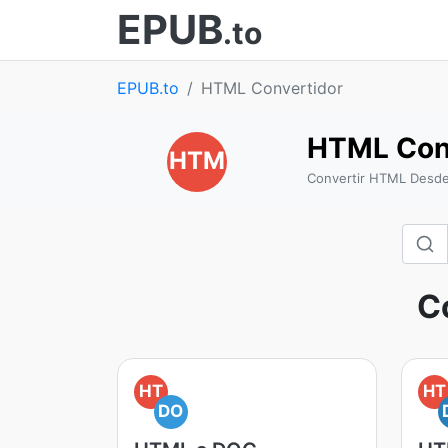
EPUB
.to
EPUB.to
HTML Convertidor
HTML Con
HTM
Convertir HTML Desde 
C
HT
HT
DO