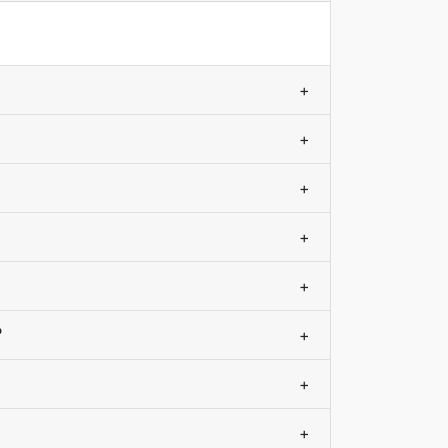
+
+
+
+
+
?
+
+
+