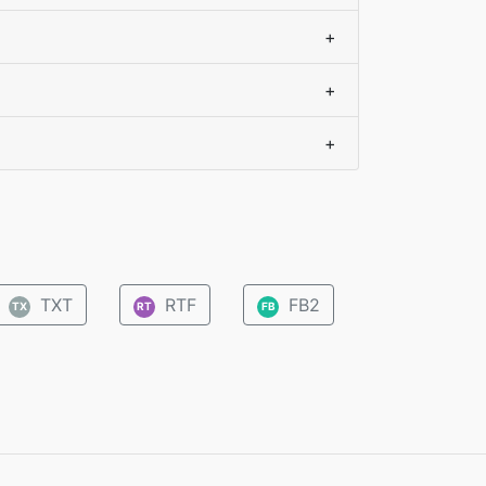
+
+
+
TXT
RTF
FB2
TX
RT
FB