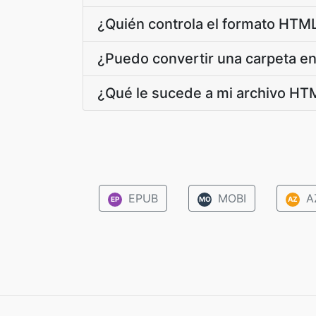
¿Quién controla el formato HTM
¿Puedo convertir una carpeta e
¿Qué le sucede a mi archivo HT
EPUB
MOBI
A
EP
MO
AZ