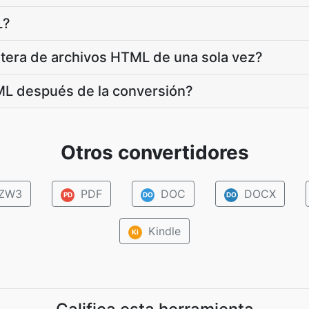
L?
ntera de archivos HTML de una sola vez?
ML después de la conversión?
Otros convertidores
ZW3
PDF
DOC
DOCX
PD
DO
DO
Kindle
Ki