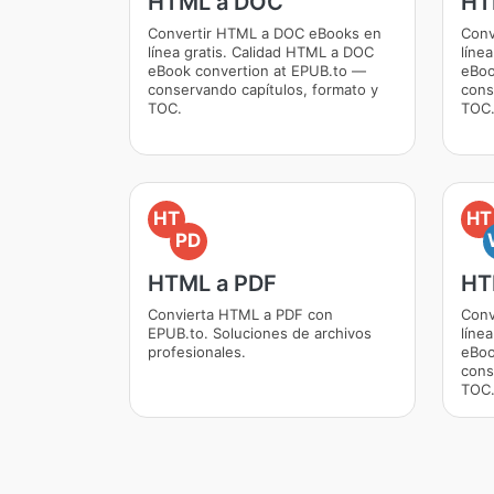
HTML a DOC
HT
Convertir HTML a DOC eBooks en
Conv
línea gratis. Calidad HTML a DOC
líne
eBook convertion at EPUB.to —
eBoo
conservando capítulos, formato y
cons
TOC.
TOC
HT
HT
PD
HTML a PDF
HT
Convierta HTML a PDF con
Conv
EPUB.to. Soluciones de archivos
líne
profesionales.
eBoo
cons
TOC