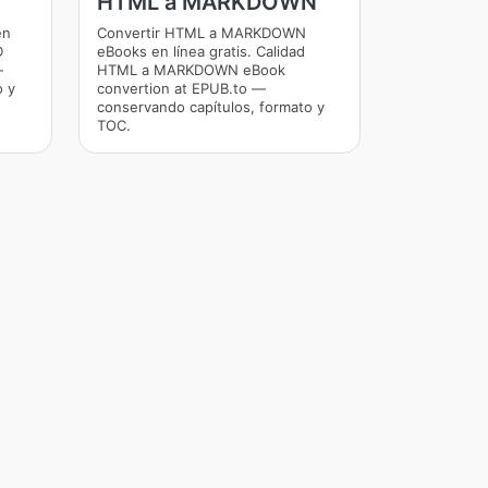
HTML a MARKDOWN
en
Convertir HTML a MARKDOWN
D
eBooks en línea gratis. Calidad
—
HTML a MARKDOWN eBook
o y
convertion at EPUB.to —
conservando capítulos, formato y
TOC.