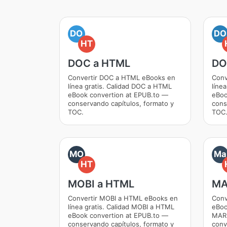
DO
DO
HT
DOC a HTML
DO
Convertir DOC a HTML eBooks en
Conv
línea gratis. Calidad DOC a HTML
líne
eBook convertion at EPUB.to —
eBoo
conservando capítulos, formato y
cons
TOC.
TOC
MO
Ma
HT
MOBI a HTML
MA
Convertir MOBI a HTML eBooks en
Con
línea gratis. Calidad MOBI a HTML
eBoo
eBook convertion at EPUB.to —
MAR
conservando capítulos, formato y
conv