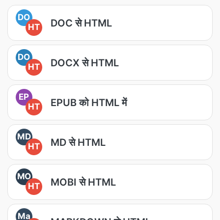
DO
DOC से HTML
HT
DO
DOCX से HTML
HT
EP
EPUB को HTML में
HT
MD
MD से HTML
HT
MO
MOBI से HTML
HT
Ma