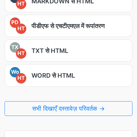
MARKDOWN से HTML
HT
PD
पीडीएफ से एचटीएमएल में रूपांतरण
HT
TX
TXT से HTML
HT
Wo
WORD से HTML
HT
सभी दिखाएँ दस्तावेज़ परिवर्तक →