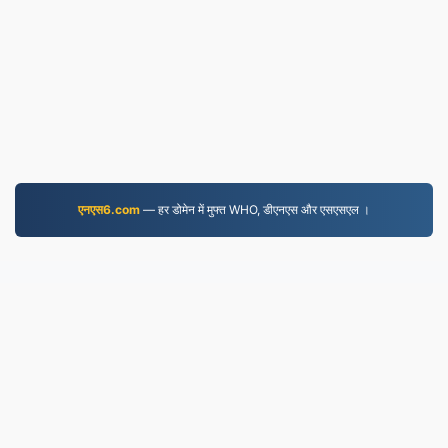
एनएस6.com
— हर डोमेन में मुफ्त WHO, डीएनएस और एसएसएल ।
EPUB.to
4,275,552 2019 से परिवर्तित फाइलें
गोपनीयता नीति
|
सेवा की शर्तें
|
हमारे बारे में
|
हमसे संपर्क करें
|
API
|
नमूने
|
संस्थापित करें
© 2026 EPUB.to
|
VPS.org
LLC | द्वारा बनाया गया
nadermx