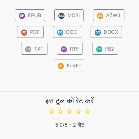
EPUB
MOBI
AZW3
EP
MO
AZ
PDF
DOC
DOCX
PD
DO
DO
TXT
RTF
FB2
TX
RT
FB
Kindle
Ki
इस टूल को रेट करें
☆
☆
☆
☆
☆
5.0
/5 -
2
वोट