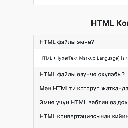
HTML Кон
HTML файлы эмне?
HTML (HyperText Markup Language) is t
HTML файлы өзүнчө окулабы?
Мен HTMLти которуп жатканда
Эмне үчүн HTML вебтин өз до
HTML конвертациясынан кийин