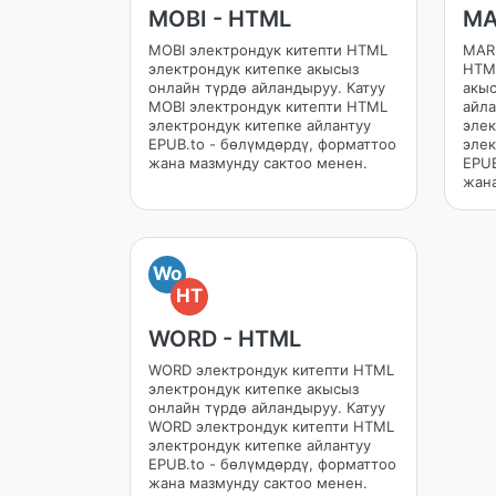
MOBI - HTML
MA
MOBI электрондук китепти HTML
MAR
электрондук китепке акысыз
HTML
онлайн түрдө айландыруу. Катуу
акыс
MOBI электрондук китепти HTML
айл
электрондук китепке айлантуу
элек
EPUB.to - бөлүмдөрдү, форматтоо
элек
жана мазмунду сактоо менен.
EPUB
жана
Wo
HT
WORD - HTML
WORD электрондук китепти HTML
электрондук китепке акысыз
онлайн түрдө айландыруу. Катуу
WORD электрондук китепти HTML
электрондук китепке айлантуу
EPUB.to - бөлүмдөрдү, форматтоо
жана мазмунду сактоо менен.