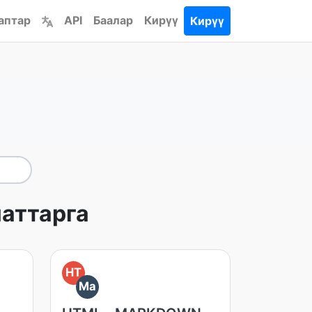
аптар
API
Баалар
Кирүү
Кирүү
аттарга
HT
Ma