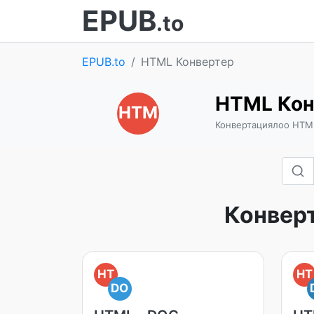
EPUB
.to
EPUB.to
HTML Конвертер
HTML Кон
HTM
Конвертациялоо HTML
Конвер
HT
HT
DO