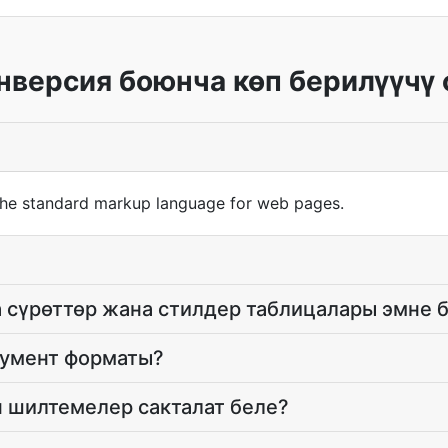
версия боюнча көп берилүүчү
he standard markup language for web pages.
 сүрөттөр жана стилдер таблицалары эмне 
кумент форматы?
 шилтемелер сакталат беле?