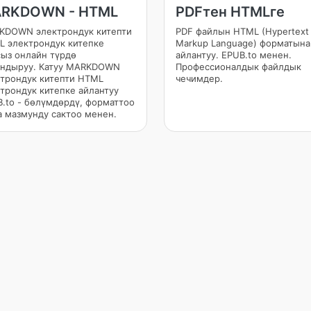
RKDOWN - HTML
PDFтен HTMLге
KDOWN электрондук китепти
PDF файлын HTML (Hypertext
 электрондук китепке
Markup Language) форматына
ыз онлайн түрдө
айлантуу. EPUB.to менен.
андыруу. Катуу MARKDOWN
Профессионалдык файлдык
трондук китепти HTML
чечимдер.
трондук китепке айлантуу
.to - бөлүмдөрдү, форматтоо
 мазмунду сактоо менен.