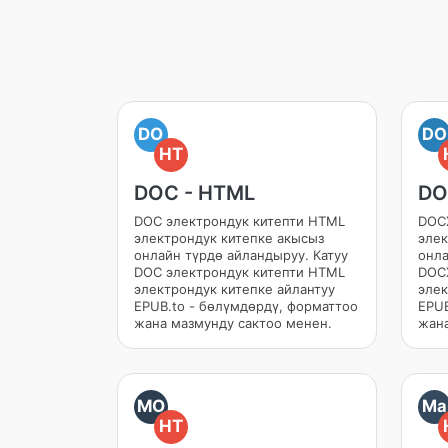
DO
DO
HT
DOC - HTML
DO
DOC электрондук китепти HTML
DOCX
электрондук китепке акысыз
элек
онлайн түрдө айландыруу. Катуу
онла
DOC электрондук китепти HTML
DOCX
электрондук китепке айлантуу
элек
EPUB.to - бөлүмдөрдү, форматтоо
EPUB
жана мазмунду сактоо менен.
жана
MO
Ma
HT