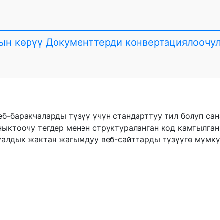
ын көрүү Документтерди конвертациялоочу
еб-баракчаларды түзүү үчүн стандарттуу тил болуп са
ыктоочу тегдер менен структураланган код камтылган
уалдык жактан жагымдуу веб-сайттарды түзүүгө мүмкү