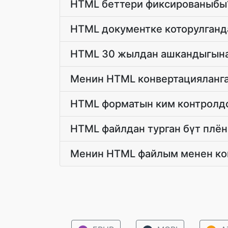
HTML беттери фиксированыбы
HTML документке которулганд
HTML 30 жылдан ашкандыгына
Менин HTML конвертацияланга
HTML форматын ким контролд
HTML файлдан турган бүт плён
Менин HTML файлым менен кон