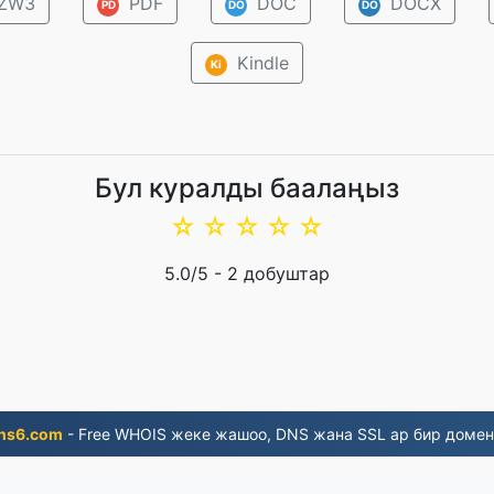
ZW3
PDF
DOC
DOCX
PD
DO
DO
Kindle
Ki
Бул куралды баалаңыз
☆
☆
☆
☆
☆
5.0
/5 -
2
добуштар
ns6.com
- Free WHOIS жеке жашоо, DNS жана SSL ар бир домен