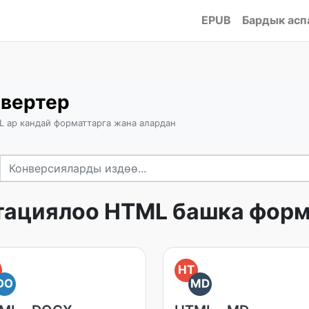
EPUB
Бардык асп
вертер
 ар кандай форматтарга жана алардан
тациялоо HTML башка форм
HT
DO
MD