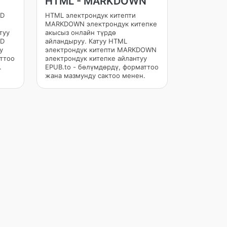
HTML - MARKDOWN
MD
HTML электрондук китепти
MARKDOWN электрондук китепке
туу
акысыз онлайн түрдө
MD
айландыруу. Катуу HTML
у
электрондук китепти MARKDOWN
аттоо
электрондук китепке айлантуу
.
EPUB.to - бөлүмдөрдү, форматтоо
жана мазмунду сактоо менен.