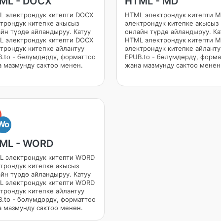
ML - DOCX
HTML - MD
 электрондук китепти DOCX
HTML электрондук китепти 
трондук китепке акысыз
электрондук китепке акысыз
йн түрдө айландыруу. Катуу
онлайн түрдө айландыруу. Ка
 электрондук китепти DOCX
HTML электрондук китепти 
трондук китепке айлантуу
электрондук китепке айланту
.to - бөлүмдөрдү, форматтоо
EPUB.to - бөлүмдөрдү, форм
 мазмунду сактоо менен.
жана мазмунду сактоо менен
Wo
ML - WORD
L электрондук китепти WORD
трондук китепке акысыз
йн түрдө айландыруу. Катуу
L электрондук китепти WORD
трондук китепке айлантуу
.to - бөлүмдөрдү, форматтоо
 мазмунду сактоо менен.