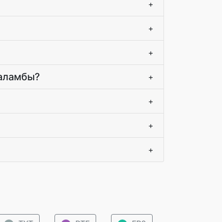
+
+
+
 аламбы?
+
+
+
+