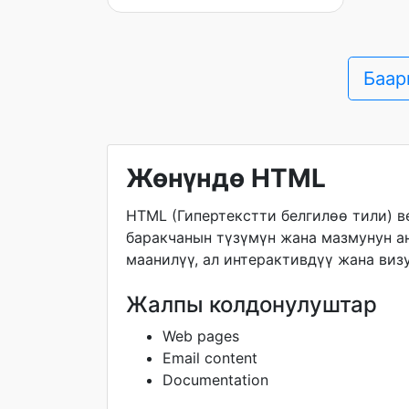
Баар
Жөнүндө HTML
HTML (Гипертекстти белгилөө тили) в
баракчанын түзүмүн жана мазмунун ан
маанилүү, ал интерактивдүү жана виз
Жалпы колдонулуштар
Web pages
Email content
Documentation