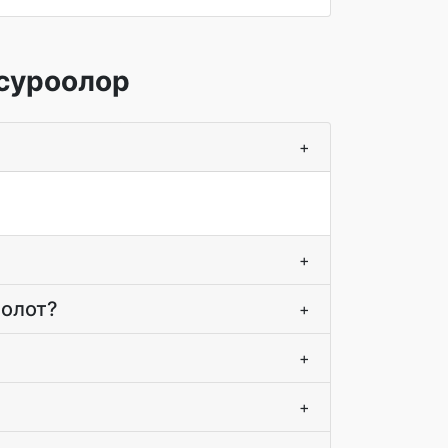
 суроолор
+
+
болот?
+
+
+