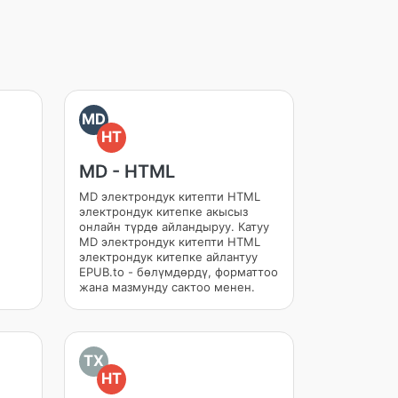
MD
HT
MD - HTML
MD электрондук китепти HTML
электрондук китепке акысыз
онлайн түрдө айландыруу. Катуу
MD электрондук китепти HTML
электрондук китепке айлантуу
EPUB.to - бөлүмдөрдү, форматтоо
жана мазмунду сактоо менен.
TX
HT