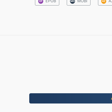
EPUB
MOBI
A
EP
MO
AZ