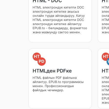
HTML - DOC
HT
HTML электрондук китепти DOC
HTML
электрондук китепке акысыз
элек
онлайн түрдө айландыруу. Катуу
онла
HTML электрондук китепти DOC
HTML
электрондук китепке айлантуу
элек
EPUB.to - бөлүмдөрдү, форматтоо
EPUB
жана мазмунду сактоо менен.
жана
HT
HT
PD
HTMLден PDFке
HT
HTML файлын PDF файлына
HTM
айлантуу. EPUB.to программасы
элек
менен. Профессионалдык
онла
файлдык чечимдер.
HTM
элек
EPUB
жана