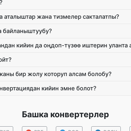
?
а аталыштар жана тизмелер сакталатпы?
 байланыштуубу?
ндан кийин да оңдоп-түзөө иштерин уланта
ойт?
каны бир жолу которуп алсам болобу?
вертациядан кийин эмне болот?
Башка конвертерлер