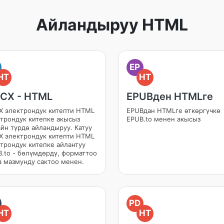
Айландыруу HTML
EP
HT
HT
CX - HTML
EPUBден HTMLге
 электрондук китепти HTML
EPUBдан HTMLге өткөргүчкө
трондук китепке акысыз
EPUB.to менен акысыз
йн түрдө айландыруу. Катуу
 электрондук китепти HTML
трондук китепке айлантуу
.to - бөлүмдөрдү, форматтоо
 мазмунду сактоо менен.
PD
HT
HT