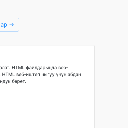
лар →
налат. HTML файлдарында веб-
. HTML веб-иштеп чыгуу үчүн абдан
ндүк берет.