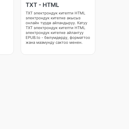
TXT - HTML
TXT электрондук китепти HTML
электрондук китепке акысыз
онлайн түрдө айландыруу. Катуу
TXT электрондук китепти HTML
электрондук китепке айлантуу
EPUB.to - бөлүмдөрдү, форматтоо
жана мазмунду сактоо менен.