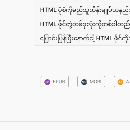
HTML ပုံစံကိုမည်သူထိန်းချုပ်သနည်
HTML ဖိုင်တွဲတစ်ခုလုံးကိုတစ်ခါတည်
ပြောင်းပြန်ပြီးနောက်ငါ့ HTML ဖိုင်
EPUB
MOBI
A
EP
MO
AZ