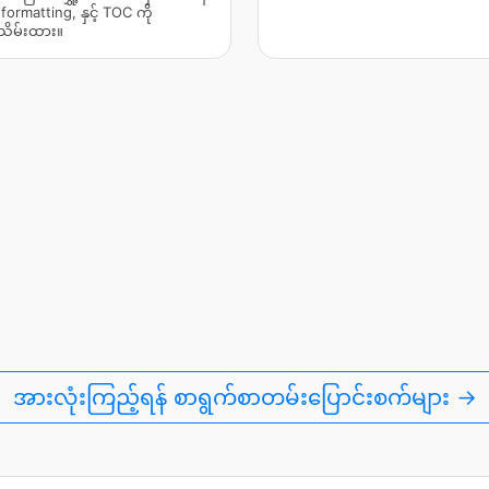
 formatting, နှင့် TOC ကို
းသိမ်းထား။
အားလုံးကြည့်ရန် စာရွက်စာတမ်းပြောင်းစက်များ →