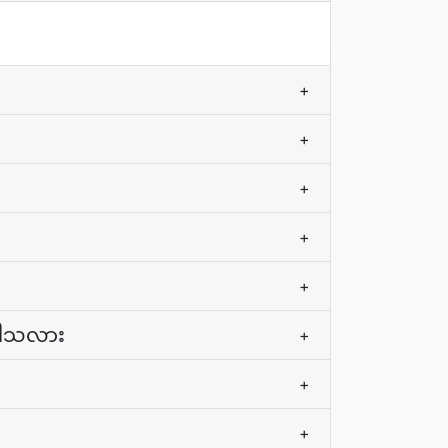
+
+
+
+
+
ေပါသလား
+
+
+