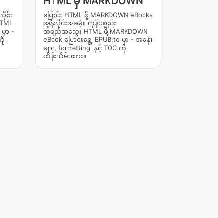
HTML မှ MARKDOWN
ိုင်း
ပြောင်း HTML ဖို့ MARKDOWN eBooks
HTML
အွန်လိုင်းအခမဲ့။ ကုန်ပစ္စည်း
 မှာ -
အရည်အသွေး HTML ဖို့ MARKDOWN
ို
eBook ပြောင်းရွှေ့ EPUB.to မှာ - အခန်း
များ, formatting, နှင့် TOC ကို
ထိန်းသိမ်းထား။