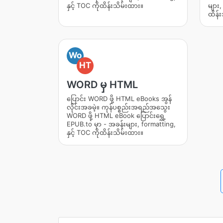
နှင့် TOC ကိုထိန်းသိမ်းထား။
များ,
ထိန်
Wo
HT
WORD မှ HTML
ပြောင်း WORD ဖို့ HTML eBooks အွန်
လိုင်းအခမဲ့။ ကုန်ပစ္စည်းအရည်အသွေး
WORD ဖို့ HTML eBook ပြောင်းရွှေ့
EPUB.to မှာ - အခန်းများ, formatting,
နှင့် TOC ကိုထိန်းသိမ်းထား။