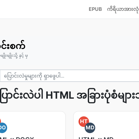
EPUB
ကိရိယာအားလုံ
င်းစက်
မျိုးသို့ နှင့် မှ
ြောင်းလဲပါ HTML အခြားပုံစံများသိ
HT
DO
MD