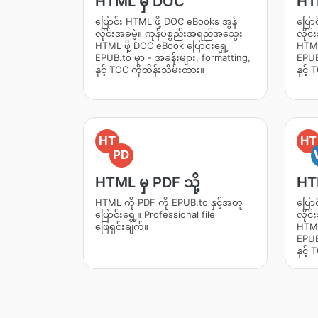
HTML မှ DOC
HT
ပြောင်း HTML ဖို့ DOC eBooks အွန်
ပြော
လိုင်းအခမဲ့။ ကုန်ပစ္စည်းအရည်အသွေး
လိုင
HTML ဖို့ DOC eBook ပြောင်းရွှေ့
HTML 
EPUB.to မှာ - အခန်းများ, formatting,
EPUB.
နှင့် TOC ကိုထိန်းသိမ်းထား။
နှင့်
HT
HT
PD
HTML မှ PDF သို့
HT
HTML ကို PDF ကို EPUB.to နှင့်အတူ
ပြော
ပြောင်းရွှေ့။ Professional file
လိုင
ဖြေရှင်းချက်။
HTML 
EPUB.
နှင့်