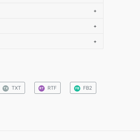
+
+
+
TXT
RTF
FB2
TX
RT
FB