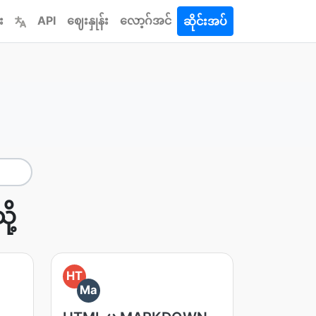
း
API
ဈေးနှုန်း
လော့ဂ်အင်
ဆိုင်းအပ်
ု့
HT
Ma