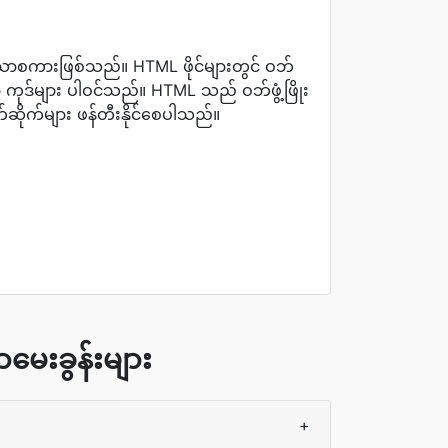
စကားဖြစ်သည်။ HTML ဖိုင်များတွင် ဝဘ်
ကုဒ်များ ပါဝင်သည်။ HTML သည် ဝဘ်ဖွံ့ဖြိုး
်ဆိုက်များ ဖန်တီးနိုင်စေပါသည်။
မေးခွန်းများ
+