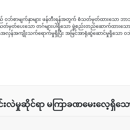
 ဝဘ်စာမျက်နှာများ ဖန်တီးရန်အတွက် စံသတ်မှတ်ထားသော ဘာသာ
ကို သတ်မှတ်ပေးသော တဂ်များပါရှိသော ဖွဲ့စည်းတည်ဆောက်ထားသော 
လှန်အကျိုးသက်ရောက်မှုရှိပြီး အမြင်အာရုံဆွဲဆောင်မှုရှိသော ဝဘ
းလဲမှုဆိုင်ရာ မကြာခဏမေးလေ့ရှိသော