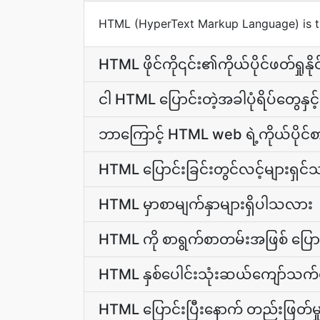
HTML (HyperText Markup Language) is t
HTML ဖိုင်ကို၎င်း၏ကိုယ်ပိုင်ဖတ်ရှုနိ
ငါ HTML ပြောင်းတဲ့အခါပုံရိပ်တွေနှင
ဘာကြောင့် HTML web ရဲ့ကိုယ်ပိုင်စ
HTML ပြောင်းခြင်းတွင်လင့်များရှ
HTML မှာစာမျက်နှာများရှိပါသလား
HTML ကို စာရွက်စာတမ်းအဖြစ် ပြောင်
HTML နှစ်ပေါင်းသုံးဆယ်ကျော်သက
HTML ပြောင်းပြီးနောက် တည်းဖြတ်မှ