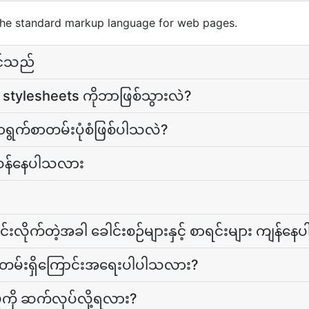
he standard markup language for web pages.
ုင်သည်
့် stylesheets ကိုဘာဖြစ်သွားလဲ?
ာရွက်စာတမ်းပုံစံဖြစ်ပါသလဲ?
င်သန်နေပါသလား
းလိုက်တဲ့အခါ ခေါင်းစဉ်များနှင့် စာရင်းများ ကျန်န
်တမ်းရှိကြောင်းအရေးပါပါသလား?
ုကို ဆက်လုပ်လို့ရလား?