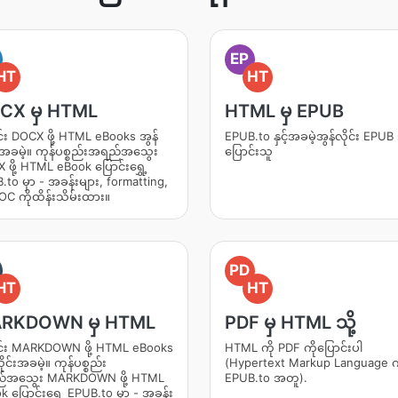
EP
HT
HT
CX မှ HTML
HTML မှ EPUB
င်း DOCX ဖို့ HTML eBooks အွန်
EPUB.to နှင့်အခမဲ့အွန်လိုင်း EPUB သ
်းအခမဲ့။ ကုန်ပစ္စည်းအရည်အသွေး
ပြောင်းသူ
ဖို့ HTML eBook ပြောင်းရွှေ့
to မှာ - အခန်းများ, formatting,
 TOC ကိုထိန်းသိမ်းထား။
PD
HT
HT
RKDOWN မှ HTML
PDF မှ HTML သို့
င်း MARKDOWN ဖို့ HTML eBooks
HTML ကို PDF ကိုပြောင်းပါ
ိုင်းအခမဲ့။ ကုန်ပစ္စည်း
(Hypertext Markup Language က
်အသွေး MARKDOWN ဖို့ HTML
EPUB.to အတူ).
 ပြောင်းရွှေ့ EPUB.to မှာ - အခန်း