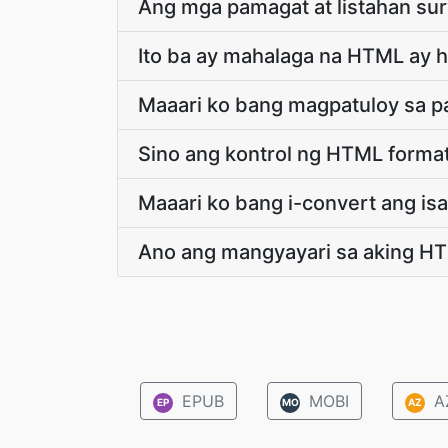
Ang mga pamagat at listahan su
Ito ba ay mahalaga na HTML ay h
Maaari ko bang magpatuloy sa p
Sino ang kontrol ng HTML forma
Maaari ko bang i-convert ang is
Ano ang mangyayari sa aking HT
EPUB
MOBI
A
EP
MO
AZ