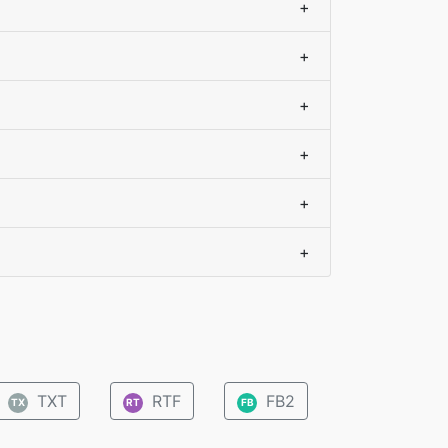
+
+
+
+
+
+
TXT
RTF
FB2
TX
RT
FB