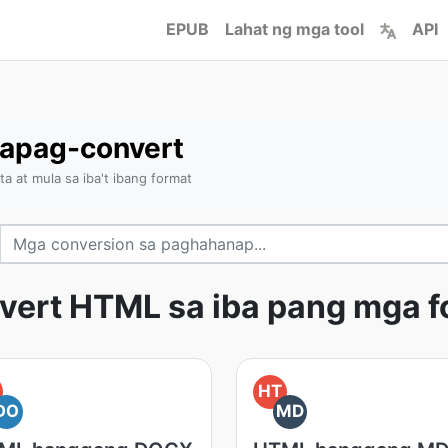
EPUB
Lahat ng mga tool
API
apag-convert
 at mula sa iba't ibang format
vert HTML sa iba pang mga 
HT
DO
MD