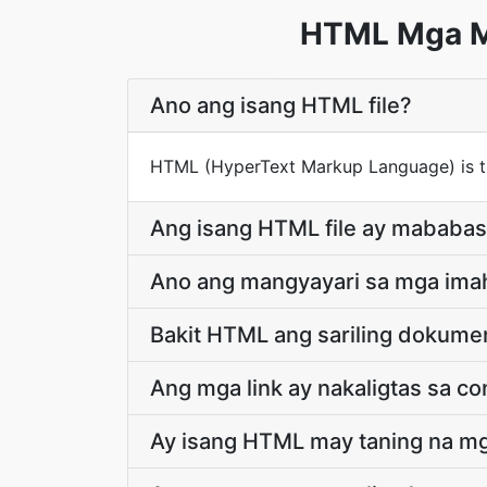
HTML Mga Ma
Ano ang isang HTML file?
HTML (HyperText Markup Language) is t
Ang isang HTML file ay mababasa 
Ano ang mangyayari sa mga imah
Bakit HTML ang sariling dokume
Ang mga link ay nakaligtas sa 
Ay isang HTML may taning na m