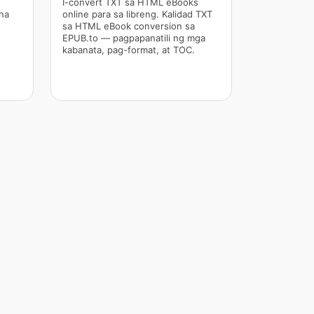
I-convert TXT sa HTML eBooks
na
online para sa libreng. Kalidad TXT
sa HTML eBook conversion sa
EPUB.to — pagpapanatili ng mga
kabanata, pag-format, at TOC.