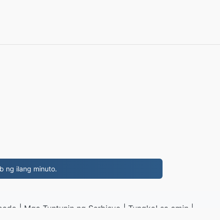
b ng ilang minuto.
ibado
|
Mga Tuntunin ng Serbisyo
|
Tungkol sa amin
|