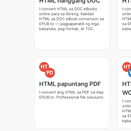
HTML hanggang DOC
HT
I-convert HTML sa DOC eBooks
I-co
online para sa libreng. Kalidad
onlin
HTML sa DOC eBook conversion sa
HTML
EPUB.to — pagpapanatili ng mga
sa E
kabanata, pag-format, at TOC.
kaba
HT
HT
PD
HTML papuntang PDF
HT
W
I-convert ang HTML sa PDF na may
EPUB.to. Professional file solusyon.
I-co
onlin
HTML
sa E
kaba