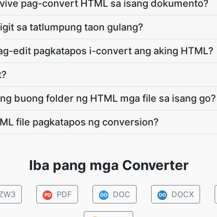
rvive pag-convert HTML sa isang dokumento?
igit sa tatlumpung taon gulang?
ag-edit pagkatapos i-convert ang aking HTML?
t?
ang buong folder ng HTML mga file sa isang go?
ML file pagkatapos ng conversion?
Iba pang mga Converter
ZW3
PDF
DOC
DOCX
PD
DO
DO