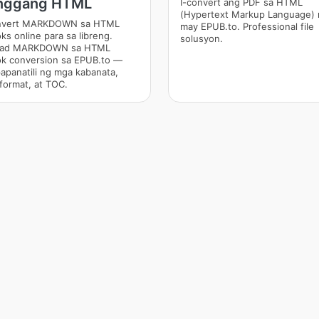
nggang HTML
I-convert ang PDF sa HTML
(Hypertext Markup Language) 
nvert MARKDOWN sa HTML
may EPUB.to. Professional file
ks online para sa libreng.
solusyon.
idad MARKDOWN sa HTML
k conversion sa EPUB.to —
apanatili ng mga kabanata,
format, at TOC.