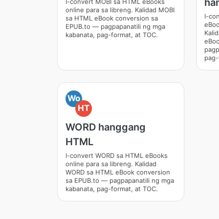
ha
I-convert MOBI sa HTML eBooks
online para sa libreng. Kalidad MOBI
I-co
sa HTML eBook conversion sa
eBoo
EPUB.to — pagpapanatili ng mga
Kal
kabanata, pag-format, at TOC.
eBoo
pagp
pag-
Wo
HT
WORD hanggang
HTML
I-convert WORD sa HTML eBooks
online para sa libreng. Kalidad
WORD sa HTML eBook conversion
sa EPUB.to — pagpapanatili ng mga
kabanata, pag-format, at TOC.