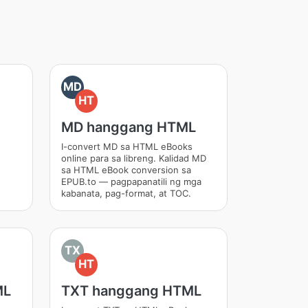
MD
HT
MD hanggang HTML
I-convert MD sa HTML eBooks
online para sa libreng. Kalidad MD
sa HTML eBook conversion sa
EPUB.to — pagpapanatili ng mga
kabanata, pag-format, at TOC.
TX
HT
ML
TXT hanggang HTML