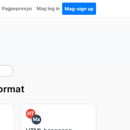
Pagpepresyo
Mag log in
Mag-sign up
format
HT
Ma