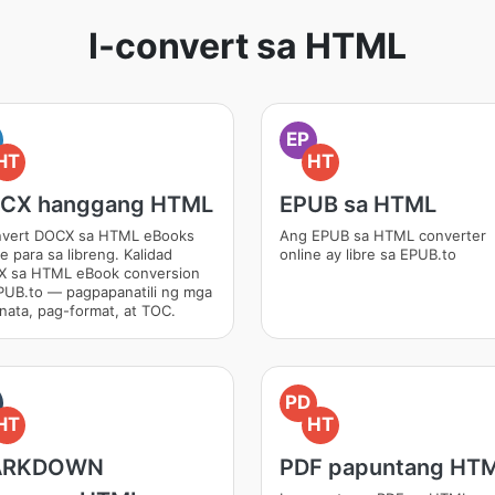
I-convert sa HTML
EP
HT
HT
CX hanggang HTML
EPUB sa HTML
nvert DOCX sa HTML eBooks
Ang EPUB sa HTML converter
e para sa libreng. Kalidad
online ay libre sa EPUB.to
 sa HTML eBook conversion
PUB.to — pagpapanatili ng mga
nata, pag-format, at TOC.
PD
HT
HT
ARKDOWN
PDF papuntang HT