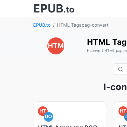
EPUB
.to
EPUB.to
HTML Tagapag-convert
HTML Tag
HTM
I-convert HTML papunta
I-con
HT
HT
DO