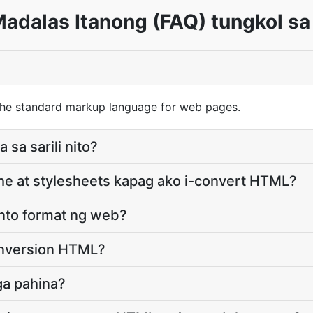
dalas Itanong (FAQ) tungkol sa
he standard markup language for web pages.
sa sarili nito?
e at stylesheets kapag ako i-convert HTML?
nto format ng web?
conversion HTML?
ga pahina?