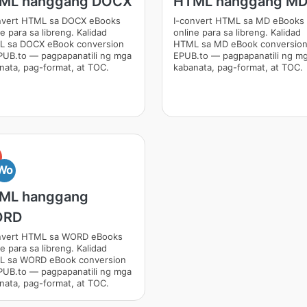
ML hanggang DOCX
HTML hanggang M
nvert HTML sa DOCX eBooks
I-convert HTML sa MD eBooks
e para sa libreng. Kalidad
online para sa libreng. Kalidad
 sa DOCX eBook conversion
HTML sa MD eBook conversion
PUB.to — pagpapanatili ng mga
EPUB.to — pagpapanatili ng m
nata, pag-format, at TOC.
kabanata, pag-format, at TOC.
Wo
ML hanggang
ORD
nvert HTML sa WORD eBooks
e para sa libreng. Kalidad
 sa WORD eBook conversion
PUB.to — pagpapanatili ng mga
nata, pag-format, at TOC.