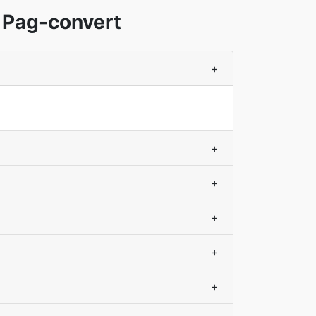
 Pag-convert
+
+
+
+
+
+