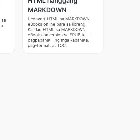
D
HTML hanggang
MARKDOWN
I-convert HTML sa MARKDOWN
 sa
eBooks online para sa libreng.
ga
Kalidad HTML sa MARKDOWN
eBook conversion sa EPUB.to —
pagpapanatili ng mga kabanata,
pag-format, at TOC.