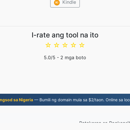
Kindle
Ki
I-rate ang tool na ito
☆
☆
☆
☆
☆
5.0
/5 -
2
mga boto
ngsod sa Nigeria
— Bumili ng domain mula sa $2/taon. Online sa loo
Patakaran sa Pagkapr