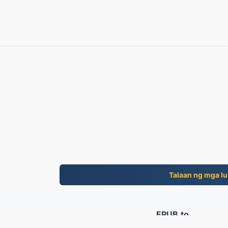
Talaan ng mga lu
EPUB.to