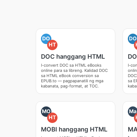
DO
DO
HT
DOC hanggang HTML
DO
I-convert DOC sa HTML eBooks
I-co
online para sa libreng. Kalidad DOC
onlin
sa HTML eBook conversion sa
DOCX
EPUB.to — pagpapanatili ng mga
sa E
kabanata, pag-format, at TOC.
kaba
MO
Ma
HT
MOBI hanggang HTML
M