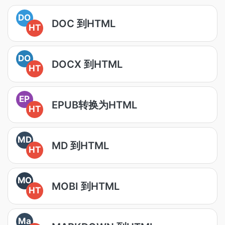
DO
DOC 到HTML
HT
DO
DOCX 到HTML
HT
EP
EPUB转换为HTML
HT
MD
MD 到HTML
HT
MO
MOBI 到HTML
HT
Ma