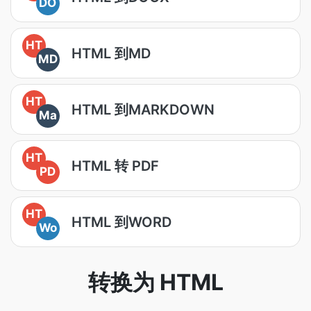
DO
HT
HTML 到MD
MD
HT
HTML 到MARKDOWN
Ma
HT
HTML 转 PDF
PD
HT
HTML 到WORD
Wo
转换为 HTML