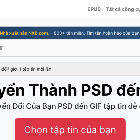
EPUB
Tất cả công c
Nhà xuất bản NXB.com.
- 800+ tên miền. Tìm tên hoàn hảo của bạn
IF
đổi/ giờ, 1 tập tin mỗi lần
yển Thành PSD đến
ển Đổi Của Bạn PSD đến GIF tập tin dễ
Chọn tập tin của bạn