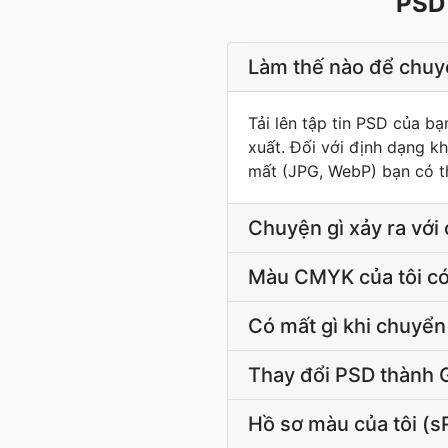
PSD 
Làm thế nào để chuy
Tải lên tập tin PSD của bạ
xuất. Đối với định dạng k
mất (JPG, WebP) bạn có th
Chuyện gì xảy ra với 
Màu CMYK của tôi có
Có mất gì khi chuyển
Thay đổi PSD thành G
Hồ sơ màu của tôi (