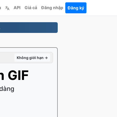
ụ
API
Giá cả
Đăng nhập
Đăng ký
.
Không giới hạn →
 GIF
 dàng