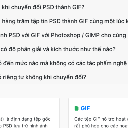
F khi chuyển đổi PSD thành GIF?
i hàng trăm tập tin PSD thành GIF cùng một lúc
ánh PSD với GIF với Photoshop / GIMP cho cùng
ẽ có độ phân giải và kích thước như thế nào?
hỏ đến mức nào mà không có các tác phẩm nghệ t
ó riêng tư không khi chuyển đổi?
GIF
) là định dạng tệp gốc
Các tệp GIF hỗ trợ hoạt
 PSD lưu trữ hình ảnh
rất phù hợp cho các hoạ