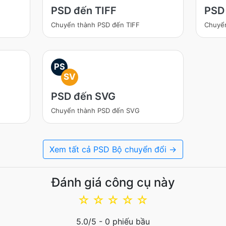
PSD đến TIFF
PSD
Chuyển thành PSD đến TIFF
Chuyể
PS
SV
PSD đến SVG
Chuyển thành PSD đến SVG
Xem tất cả PSD Bộ chuyển đổi →
Đánh giá công cụ này
☆
☆
☆
☆
☆
5.0
/5 -
0
phiếu bầu