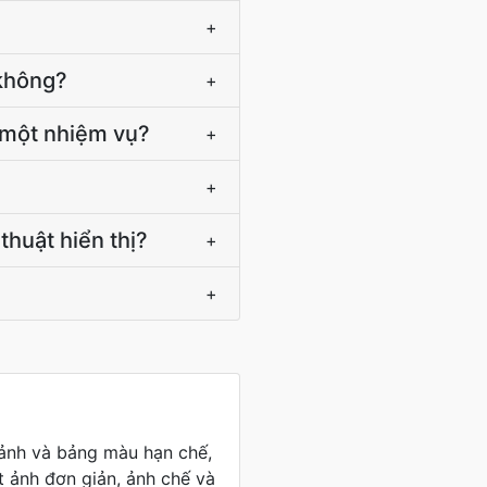
+
 không?
+
 một nhiệm vụ?
+
+
huật hiển thị?
+
+
 ảnh và bảng màu hạn chế,
t ảnh đơn giản, ảnh chế và