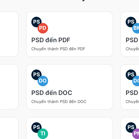
PS
PS
PD
B
PSD đến PDF
PSD
Chuyển thành PSD đến PDF
Chuyể
PS
PS
DO
D
PSD đến DOC
PSD
Chuyển thành PSD đến DOC
Chuyể
PS
PS
TI
P