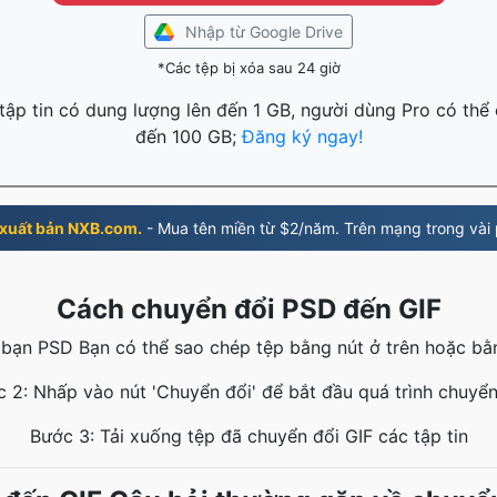
Nhập từ Google Drive
*Các tệp bị xóa sau 24 giờ
ập tin có dung lượng lên đến 1 GB, người dùng Pro có thể 
đến 100 GB;
Đăng ký ngay!
xuất bản NXB.com.
- Mua tên miền từ $2/năm. Trên mạng trong vài 
Cách chuyển đổi PSD đến GIF
a bạn PSD Bạn có thể sao chép tệp bằng nút ở trên hoặc bằ
 2: Nhấp vào nút 'Chuyển đổi' để bắt đầu quá trình chuyển
Bước 3: Tải xuống tệp đã chuyển đổi GIF các tập tin