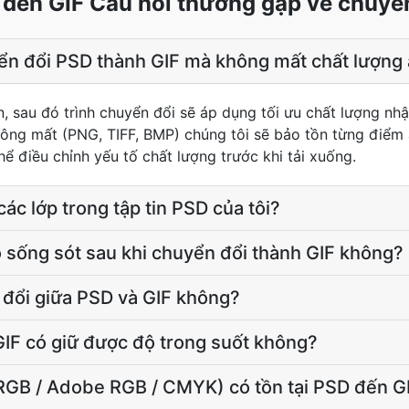
đến GIF Câu hỏi thường gặp về chuyể
ển đổi PSD thành GIF mà không mất chất lượng
n, sau đó trình chuyển đổi sẽ áp dụng tối ưu chất lượng nh
hông mất (PNG, TIFF, BMP) chúng tôi sẽ bảo tồn từng điểm 
ể điều chỉnh yếu tố chất lượng trước khi tải xuống.
các lớp trong tập tin PSD của tôi?
 sống sót sau khi chuyển đổi thành GIF không?
 đổi giữa PSD và GIF không?
IF có giữ được độ trong suốt không?
sRGB / Adobe RGB / CMYK) có tồn tại PSD đến G