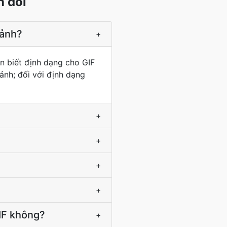
n đổi
 ảnh?
+
ận biết định dạng cho GIF
ảnh; đối với định dạng
+
+
+
+
IF không?
+