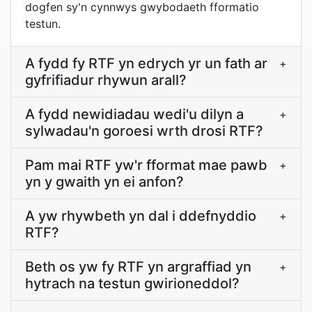
dogfen sy'n cynnwys gwybodaeth fformatio
testun.
A fydd fy RTF yn edrych yr un fath ar
+
gyfrifiadur rhywun arall?
A fydd newidiadau wedi'u dilyn a
+
sylwadau'n goroesi wrth drosi RTF?
Pam mai RTF yw'r fformat mae pawb
+
yn y gwaith yn ei anfon?
A yw rhywbeth yn dal i ddefnyddio
+
RTF?
Beth os yw fy RTF yn argraffiad yn
+
hytrach na testun gwirioneddol?