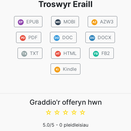
Troswyr Eraill
EPUB
MOBI
AZW3
EP
MO
AZ
PDF
DOC
DOCX
PD
DO
DO
TXT
HTML
FB2
TX
HT
FB
Kindle
Ki
Graddio'r offeryn hwn
☆
☆
☆
☆
☆
5.0
/5 -
0
pleidleisiau