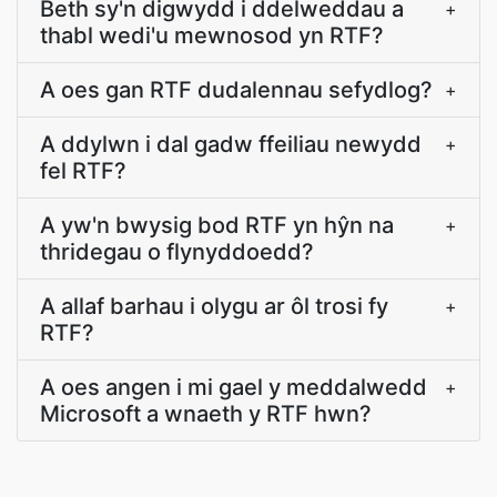
Beth sy'n digwydd i ddelweddau a
+
thabl wedi'u mewnosod yn RTF?
A oes gan RTF dudalennau sefydlog?
+
A ddylwn i dal gadw ffeiliau newydd
+
fel RTF?
A yw'n bwysig bod RTF yn hŷn na
+
thridegau o flynyddoedd?
A allaf barhau i olygu ar ôl trosi fy
+
RTF?
A oes angen i mi gael y meddalwedd
+
Microsoft a wnaeth y RTF hwn?