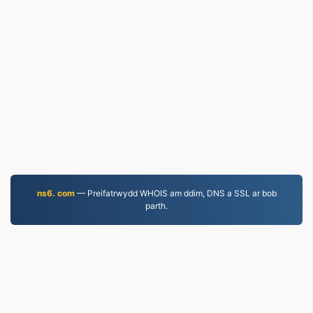
ns6. com
— Preifatrwydd WHOIS am ddim, DNS a SSL ar bob
parth.
EPUB.to
4,276,567 Ffeiliau wedi'u trosi ers 2019