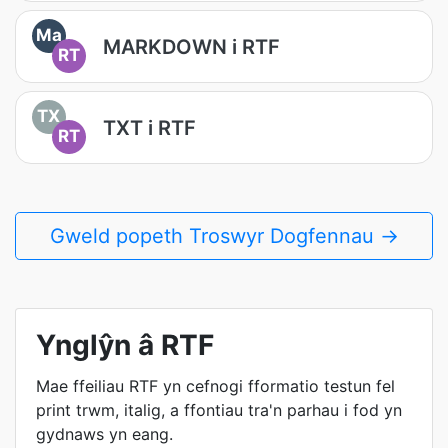
Ma
MARKDOWN i RTF
RT
TX
TXT i RTF
RT
Gweld popeth Troswyr Dogfennau →
Ynglŷn â RTF
Mae ffeiliau RTF yn cefnogi fformatio testun fel
print trwm, italig, a ffontiau tra'n parhau i fod yn
gydnaws yn eang.