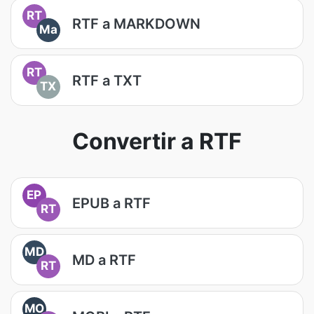
RT
RTF a MARKDOWN
Ma
RT
RTF a TXT
TX
Convertir a RTF
EP
EPUB a RTF
RT
MD
MD a RTF
RT
MO