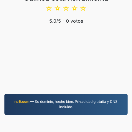
☆
☆
☆
☆
☆
5.0
/5 -
0
votos
ns6.com
— Su dominio, hecho bien. Privacidad gratuita y DNS
incluido.
EPUB.to