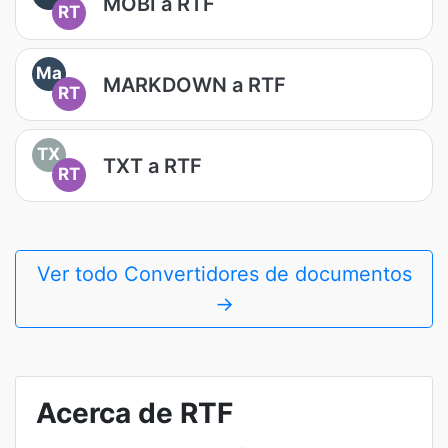
MOBI a RTF
RT
Ma
MARKDOWN a RTF
RT
TX
TXT a RTF
RT
Ver todo Convertidores de documentos
→
Acerca de RTF