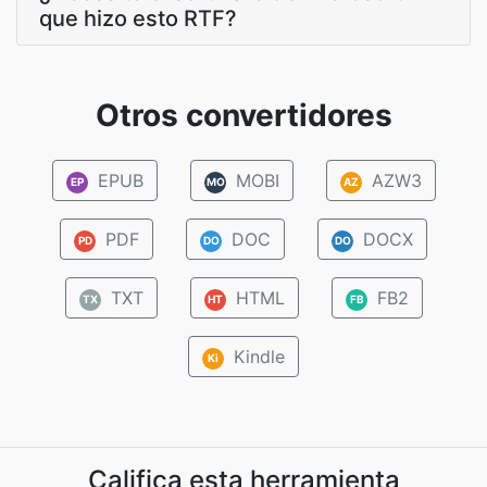
que hizo esto RTF?
Otros convertidores
EPUB
MOBI
AZW3
EP
MO
AZ
PDF
DOC
DOCX
PD
DO
DO
TXT
HTML
FB2
TX
HT
FB
Kindle
Ki
Califica esta herramienta