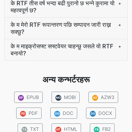
के RTF तीस वर्ष भन्दा बढी पुरानो छ भन्ने कुरामा यो
+
महत्वपूर्ण छ?
के म मेरो RTF रूपान्तरण पछि सम्पादन जारी राख्न
+
सक्छु?
के म माइक्रोसफ्ट सफ्टवेयर चाहन्छु जसले यो RTF
+
बनायो?
अन्य कन्भर्टरहरू
EPUB
MOBI
AZW3
EP
MO
AZ
PDF
DOC
DOCX
PD
DO
DO
TXT
HTML
FB2
TX
HT
FB