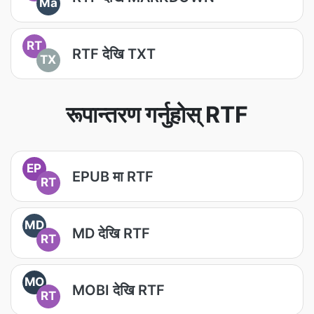
Ma
RT
RTF देखि TXT
TX
रूपान्तरण गर्नुहोस् RTF
EP
EPUB मा RTF
RT
MD
MD देखि RTF
RT
MO
MOBI देखि RTF
RT