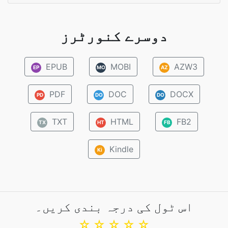
دوسرے کنورٹرز
EPUB
MOBI
AZW3
EP
MO
AZ
PDF
DOC
DOCX
PD
DO
DO
TXT
HTML
FB2
TX
HT
FB
Kindle
Ki
اس ٹول کی درجہ بندی کریں۔
☆
☆
☆
☆
☆