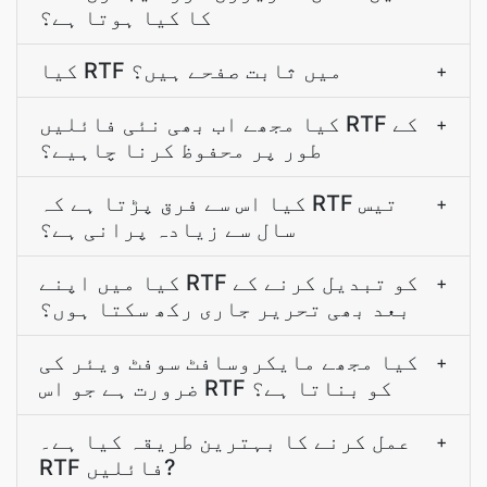
کا کیا ہوتا ہے؟
کیا RTF میں ثابت صفحے ہیں؟
+
کیا مجھے اب بھی نئی فائلیں RTF کے
+
طور پر محفوظ کرنا چاہیے؟
کیا اس سے فرق پڑتا ہے کہ RTF تیس
+
سال سے زیادہ پرانی ہے؟
کیا میں اپنے RTF کو تبدیل کرنے کے
+
بعد بھی تحریر جاری رکھ سکتا ہوں؟
کیا مجھے مایکروسافٹ سوفٹ ویئر کی
+
ضرورت ہے جو اس RTF کو بناتا ہے؟
عمل کرنے کا بہترین طریقہ کیا ہے۔
+
RTF فائلیں?