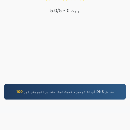
ووٹ
0
/5 -
5.0
آپ کا ڈومین، ٹھیک کیا. مفت پرائیویٹی اور DNS شامل.
100
EPUB.to
4,275,371 فائلیں 2019 سے تبدیل کی گئیں۔