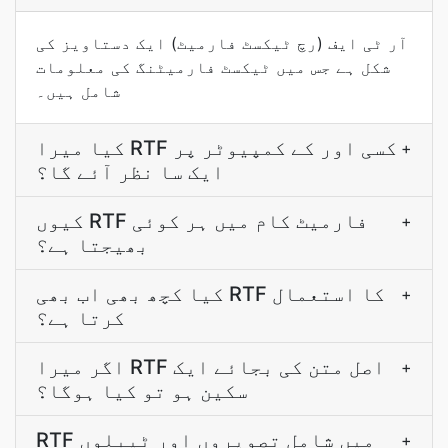
آر ٹی ایف (رچ ٹیکسٹ فارمیٹ) ایک دستاویز کی
شکل ہے جس میں ٹیکسٹ فارمیٹنگ کی معلومات
شامل ہیں۔
کیا میرا RTF کسی اور کے کمپیوٹر پر
+
ایک سا نظر آئے گا؟
کیوں RTF فارمیٹ کام میں ہر کوئی
+
بھیجتا ہے؟
کیا کچھ بھی اب بھی RTF کا استعمال
+
کرتا ہے؟
اگر میرا RTF اصل متن کی بجائے ایک
+
سکین ہو تو کیا ہوگا؟
RTF میں شامل تصویروں اور ٹیبلوں
+