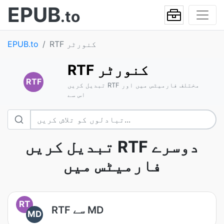
EPUB
.to
RTF کنورٹر
EPUB.to
RTF کنورٹر
RTF
تبدیل کریں RTF مختلف فارمیٹس میں اور
اس سے
تبدیل کریں RTF دوسرے
فارمیٹس میں
RT
RTF سے MD
MD