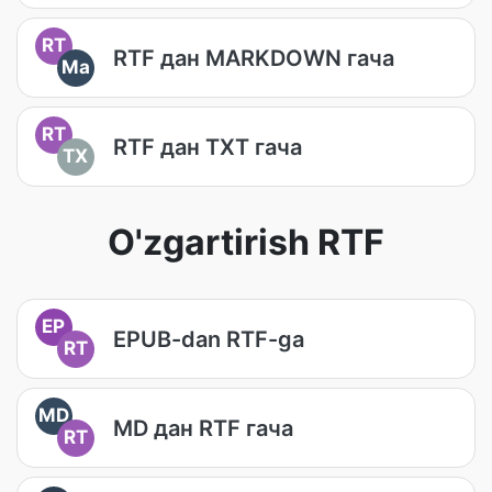
RT
RTF дан MARKDOWN гача
Ma
RT
RTF дан TXT гача
TX
O'zgartirish RTF
EP
EPUB-dan RTF-ga
RT
MD
MD дан RTF гача
RT