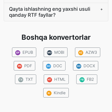
Qayta ishlashning eng yaxshi usuli
+
qanday RTF fayllar?
Boshqa konvertorlar
EPUB
MOBI
AZW3
EP
MO
AZ
PDF
DOC
DOCX
PD
DO
DO
TXT
HTML
FB2
TX
HT
FB
Kindle
Ki