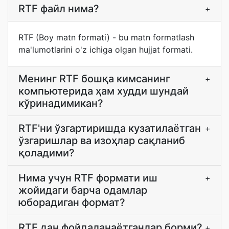
RTF файл нима?
+
RTF (Boy matn formati) - bu matn formatlash
ma'lumotlarini o'z ichiga olgan hujjat formati.
Менинг RTF бошқа кимсанинг
+
компьютерида ҳам худди шундай
кўринадимикан?
RTF'ни ўзгартиришда кузатилаётган
+
ўзгаришлар ва изоҳлар сақланиб
қоладими?
Нима учун RTF формати иш
+
жойидаги барча одамлар
юборадиган формат?
RTF дан фойдаланаётганлар борми?
+