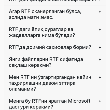
Агар RTF сканерланган бўлса,
+
аслида матн эмас.
RTF даги ёпиқ суратлар ва
+
жадвалларга нима бўлади?
RTF'да доимий саҳифалар борми?
+
Янги файлларни RTF сифатида
+
сақлаш керакми?
Мен RTF ни ўзгартиргандан кейин
+
таҳрирлашни давом эттира
оламанми?
Менга бу RTFни яратган Microsoft
+
дастури керакми?