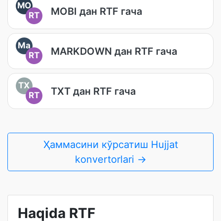
MO
MOBI дан RTF гача
RT
Ma
MARKDOWN дан RTF гача
RT
TX
TXT дан RTF гача
RT
Ҳаммасини кўрсатиш Hujjat
konvertorlari →
Haqida RTF