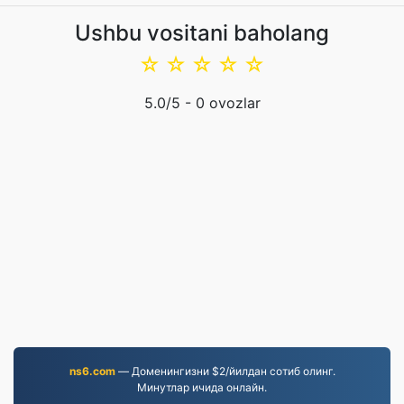
Ushbu vositani baholang
☆
☆
☆
☆
☆
5.0
/5 -
0
ovozlar
ns6.com
— Доменингизни $2/йилдан сотиб олинг.
Минутлар ичида онлайн.