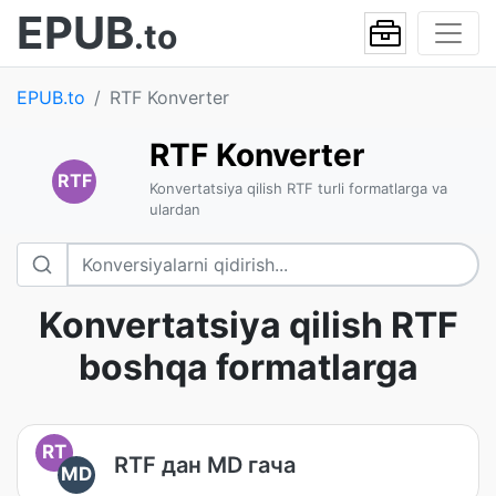
EPUB
.to
EPUB.to
RTF Konverter
RTF Konverter
RTF
Konvertatsiya qilish RTF turli formatlarga va
ulardan
Konvertatsiya qilish RTF
boshqa formatlarga
RT
RTF дан MD гача
MD