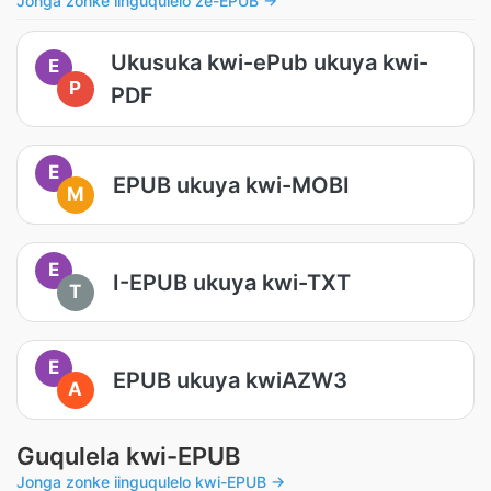
Jonga zonke iinguqulelo ze-EPUB →
Ukusuka kwi-ePub ukuya kwi-
E
P
PDF
E
EPUB ukuya kwi-MOBI
M
E
I-EPUB ukuya kwi-TXT
T
E
EPUB ukuya kwiAZW3
A
Guqulela kwi-EPUB
Jonga zonke iinguqulelo kwi-EPUB →