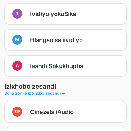
Ividiyo yokuSika
T
Hlanganisa iividiyo
M
Isandi Sokukhupha
A
Izixhobo zesandi
Bona zonke izixhobo zesandi →
Cinezela iAudio
ZIP