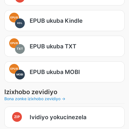
EPUB
EPUB ukuba Kindle
KDL
EPUB
EPUB ukuba TXT
TXT
EPUB
EPUB ukuba MOBI
MOBI
Izixhobo zevidiyo
Bona zonke izixhobo zevidiyo →
Ividiyo yokucinezela
ZIP