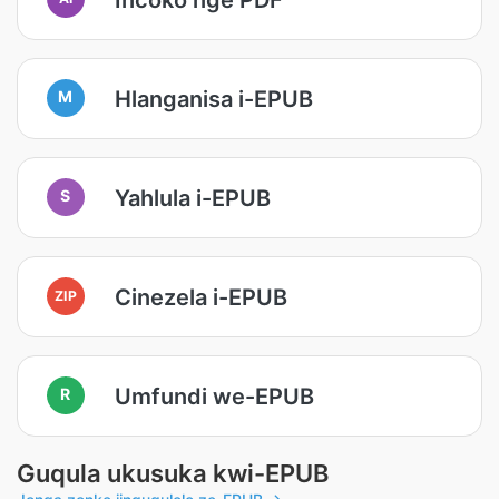
Hlanganisa i-EPUB
M
Yahlula i-EPUB
S
Cinezela i-EPUB
ZIP
Umfundi we-EPUB
R
Guqula ukusuka kwi-EPUB