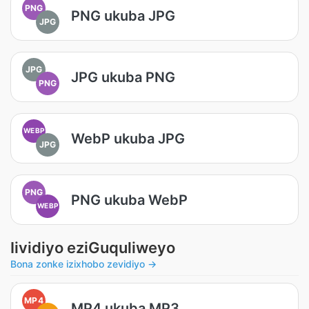
PNG
PNG ukuba JPG
JPG
JPG
JPG ukuba PNG
PNG
WEBP
WebP ukuba JPG
JPG
PNG
PNG ukuba WebP
WEBP
Iividiyo eziGuquliweyo
Bona zonke izixhobo zevidiyo →
MP4
MP4 ukuba MP3