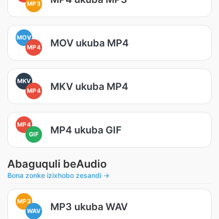
MP3
MOV
MOV ukuba MP4
MP4
MKV
MKV ukuba MP4
MP4
MP4
MP4 ukuba GIF
GIF
Abaguquli beAudio
Bona zonke izixhobo zesandi →
MP3
MP3 ukuba WAV
WAV