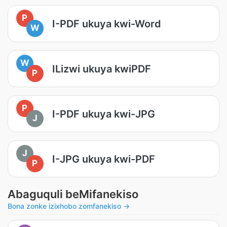
P
I-PDF ukuya kwi-Word
W
W
ILizwi ukuya kwiPDF
P
P
I-PDF ukuya kwi-JPG
J
J
I-JPG ukuya kwi-PDF
P
Abaguquli beMifanekiso
Bona zonke izixhobo zomfanekiso →