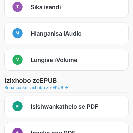
Sika isandi
T
Hlanganisa iAudio
M
Lungisa iVolume
V
Izixhobo zeEPUB
Bona zonke izixhobo ze-EPUB →
Isishwankathelo se PDF
AI
Incoko nge PDF
AI