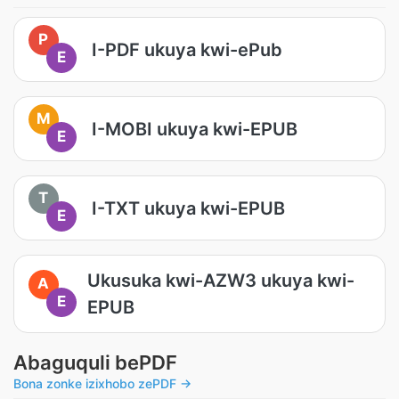
P
I-PDF ukuya kwi-ePub
E
M
I-MOBI ukuya kwi-EPUB
E
T
I-TXT ukuya kwi-EPUB
E
Ukusuka kwi-AZW3 ukuya kwi-
A
E
EPUB
Abaguquli bePDF
Bona zonke izixhobo zePDF →