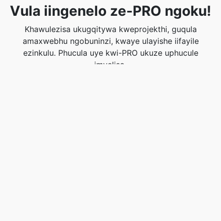
Vula iingenelo ze-PRO ngoku!
Khawulezisa ukugqitywa kweprojekthi, guqula
amaxwebhu ngobuninzi, kwaye ulayishe iifayile
ezinkulu. Phucula uye kwi-PRO ukuze uphucule
imveliso.
Inqaku PRO namhlanje!
Linganisa esi sixhobo
☆
☆
☆
☆
☆
3.6
/5 -
17
Iivoti