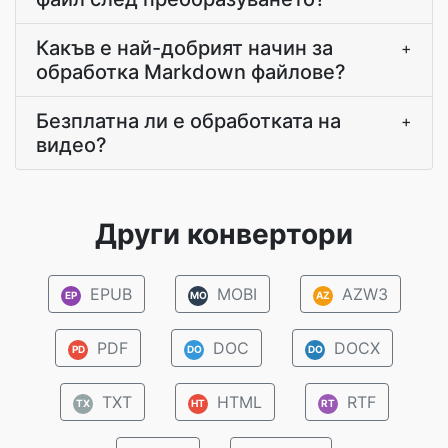
Какъв е най-добрият начин за
+
обработка Markdown файлове?
Безплатна ли е обработката на
+
видео?
Други конвертори
EPUB
MOBI
AZW3
EP
MO
AZ
PDF
DOC
DOCX
PD
DO
DO
TXT
HTML
RTF
TX
HT
RT