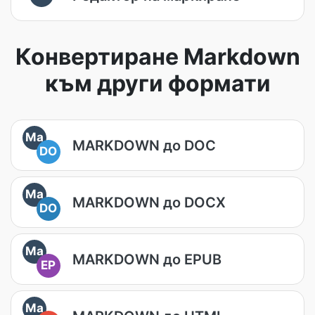
Конвертиране Markdown
към други формати
Ma
MARKDOWN до DOC
DO
Ma
MARKDOWN до DOCX
DO
Ma
MARKDOWN до EPUB
EP
Ma