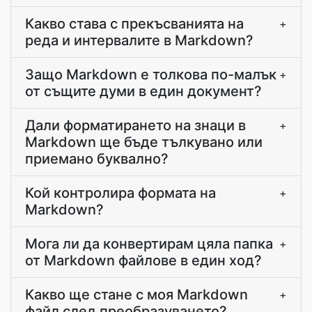
Какво става с прекъсванията на
+
реда и интервалите в Markdown?
Защо Markdown е толкова по-малък
+
от същите думи в един документ?
Дали форматирането на знаци в
+
Markdown ще бъде тълкувано или
приемано буквално?
Кой контролира формата на
+
Markdown?
Мога ли да конвертирам цяла папка
+
от Markdown файлове в един ход?
Какво ще стане с моя Markdown
+
файл след преобразуването?