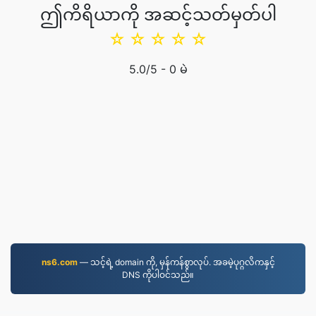
ဤကိရိယာကို အဆင့်သတ်မှတ်ပါ
☆
☆
☆
☆
☆
5.0
/5 -
0
မဲ
ns6.com
— သင့်ရဲ့ domain ကို, မှန်ကန်စွာလုပ်. အခမဲ့ပုဂ္ဂလိကနှင့်
DNS ကိုပါဝင်သည်။