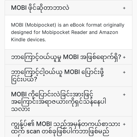
MOBI ဖိုင်ဆိုတာဘာလဲ
+
MOBI (Mobipocket) is an eBook format originally
designed for Mobipocket Reader and Amazon
Kindle devices.
ဘာကြောင့်ဝယ်ယူမှု MOBI အဖြစ်ရောက်ရှိ?
+
ဘာကြောင့်ငါ့ဝယ်ယူ MOBI ပြောင်းဖို့
+
ငြင်းပယ်?
MOBI ကိုပြောင်းလဲခြင်းအားဖြင့်
+
အကြောင်းအရာဇယားကိုရှင်သန်နေပါ
သလား
ကျွန်ုပ်၏ MOBI သည်အမှန်တကယ်စာသား
+
ထက် scan တစ်ခုဖြစ်ပါကဘာဖြစ်မည်