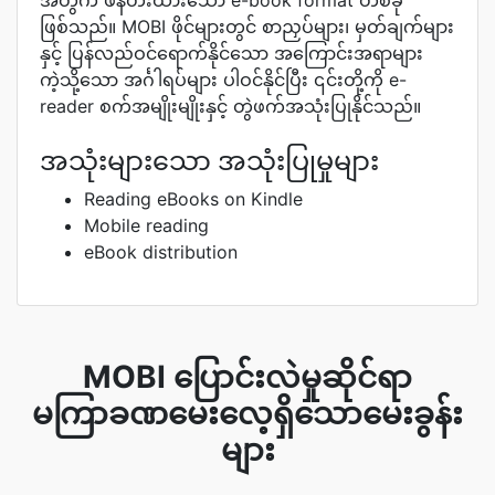
အတွက် ဖန်တီးထားသော e-book format တစ်ခု
ဖြစ်သည်။ MOBI ဖိုင်များတွင် စာညှပ်များ၊ မှတ်ချက်များ
နှင့် ပြန်လည်ဝင်ရောက်နိုင်သော အကြောင်းအရာများ
ကဲ့သို့သော အင်္ဂါရပ်များ ပါဝင်နိုင်ပြီး ၎င်းတို့ကို e-
reader စက်အမျိုးမျိုးနှင့် တွဲဖက်အသုံးပြုနိုင်သည်။
အသုံးများသော အသုံးပြုမှုများ
Reading eBooks on Kindle
Mobile reading
eBook distribution
MOBI ပြောင်းလဲမှုဆိုင်ရာ
မကြာခဏမေးလေ့ရှိသောမေးခွန်း
များ