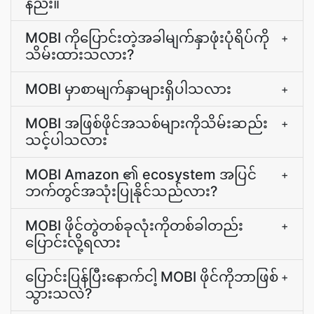
နည်း။
MOBI ကိုပြောင်းတဲ့အခါမျက်နှာဖုံးပုံရိပ်ကို
+
သိမ်းထားသလား?
MOBI မှာစာမျက်နှာများရှိပါသလား
+
MOBI အဖြစ်ဖိုင်အသစ်များကိုသိမ်းဆည်း
+
သင့်ပါသလား
MOBI Amazon ၏ ecosystem အပြင်
+
ဘက်တွင်အသုံးပြုနိုင်သည်လား?
MOBI ဖိုင်တွဲတစ်ခုလုံးကိုတစ်ခါတည်း
+
ပြောင်းလို့ရလား
ပြောင်းပြန်ပြီးနောက်ငါ့ MOBI ဖိုင်ကိုဘာဖြစ်
+
သွားသလဲ?