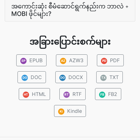
အကောင်းဆုံး စီမံဆောင်ရွက်နည်းက ဘာလဲ
+
MOBI ဖိုင်များ?
အခြားပြောင်းစက်များ
EPUB
AZW3
PDF
EP
AZ
PD
DOC
DOCX
TXT
DO
DO
TX
HTML
RTF
FB2
HT
RT
FB
Kindle
Ki